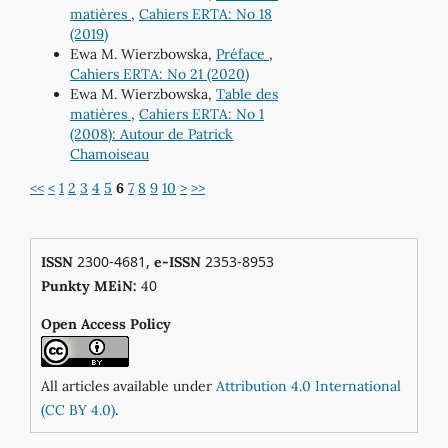
matières
,
Cahiers ERTA: No 18
(2019)
Ewa M. Wierzbowska,
Préface
,
Cahiers ERTA: No 21 (2020)
Ewa M. Wierzbowska,
Table des
matières
,
Cahiers ERTA: No 1
(2008): Autour de Patrick
Chamoiseau
<<
<
1
2
3
4
5
6
7
8
9
10
>
>>
2300-4681,
2353-8953
ISSN
e-ISSN
0
Punkty MEiN:
4
Open Access Policy
All articles available under
Attribution 4.0 International
(CC BY 4.0)
.