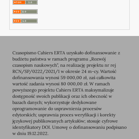
Czasopismo Cahiers ERTA uzyskało dofinansowanie z
budżetu państwa w ramach programu „Rozwój
czasopism naukowych”, na realizację projektu nr rej
RCN/SP/0222/2021/1 w okresie 24 m-cy. Wartość
dofinansowania wynosi 59 000,00 zł, zaś całkowita
wartość zadania wynosi 80 000,00 zł. W ramach
powyższego projektu Cahiers ERTA maksymalizuje
dostępność swoich publikacji oraz ich obecność w
bazach danych; wykorzystuje dedykowane
oprogramowanie do usprawnienia procesów
edytorskich; usprawnia proces weryfikacji i korekty
językowej publikowanych artykułów; stosuje cyfrowe
identyfikatory DOI. Umowę o dofinansowaniu podpisano
w dniu 19.12.2022.