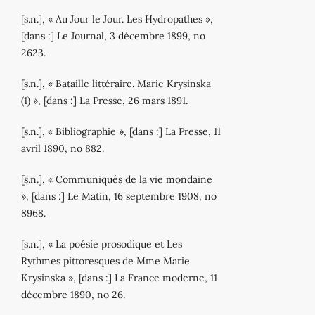
[s.n.], « Au Jour le Jour. Les Hydropathes »,
[dans :] Le Journal, 3 décembre 1899, no
2623.
[s.n.], « Bataille littéraire. Marie Krysinska
(1) », [dans :] La Presse, 26 mars 1891.
[s.n.], « Bibliographie », [dans :] La Presse, 11
avril 1890, no 882.
[s.n.], « Communiqués de la vie mondaine
», [dans :] Le Matin, 16 septembre 1908, no
8968.
[s.n.], « La poésie prosodique et Les
Rythmes pittoresques de Mme Marie
Krysinska », [dans :] La France moderne, 11
décembre 1890, no 26.