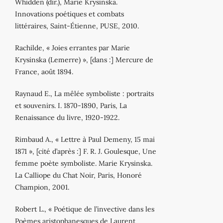
Whidden (dir.), Marie Krysinska.
Innovations poétiques et combats
littéraires, Saint‐Étienne, PUSE, 2010.
Rachilde, « Joies errantes par Marie
Krysinska (Lemerre) », [dans :] Mercure de
France, août 1894.
Raynaud E., La mêlée symboliste : portraits
et souvenirs. I. 1870‐1890, Paris, La
Renaissance du livre, 1920‐1922.
Rimbaud A., « Lettre à Paul Demeny, 15 mai
1871 », [cité d’après :] F. R. J. Goulesque, Une
femme poète symboliste. Marie Krysinska.
La Calliope du Chat Noir, Paris, Honoré
Champion, 2001.
Robert L., « Poétique de l’invective dans les
Poèmes aristophanesques de Laurent