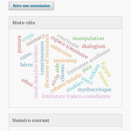
Faire une soumission
Mots-clés
crisis
intimacy
courtisane
espace transitoire
discourse of resistance
manipulation
posture
consciousness
mémoires
dialogism
sarah marylou brideau
littérature acadienne
ruins
testimony
Égypte
héros
paix
tolkien
aids
chronic
femme
roberto bolaño
eirôn
souci
ethos
doubles
mythocritique
littérature franco‐canadienne
Numéro courant