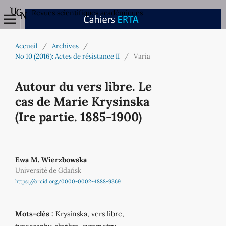
Revues scientifiques académiques
Accueil
/
Archives
/
No 10 (2016): Actes de résistance II
/
Varia
Autour du vers libre. Le
cas de Marie Krysinska
(Ire partie. 1885-1900)
Ewa M. Wierzbowska
Université de Gdańsk
https://orcid.org/0000-0002-4888-9369
Mots-clés :
Krysinska, vers libre,