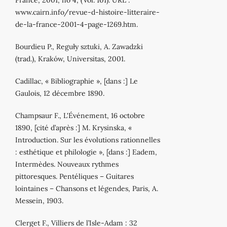
www.cairn.info/revue‐d‐histoire‐litteraire‐
de‐la‐france‐2001‐4‐page‐1269.htm.
Bourdieu P., Reguły sztuki, A. Zawadzki
(trad.), Kraków, Universitas, 2001.
Cadillac, « Bibliographie », [dans :] Le
Gaulois, 12 décembre 1890.
Champsaur F., L'Événement, 16 octobre
1890, [cité d’après :] M. Krysinska, «
Introduction. Sur les évolutions rationnelles
: esthétique et philologie », [dans :] Eadem,
Intermèdes. Nouveaux rythmes
pittoresques. Pentéliques – Guitares
lointaines – Chansons et légendes, Paris, A.
Messein, 1903.
Clerget F., Villiers de l’Isle‐Adam : 32