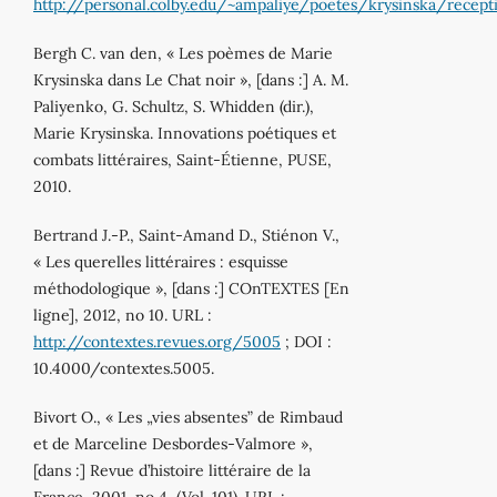
http://personal.colby.edu/~ampaliye/poetes/krysinska/recept
Bergh C. van den, « Les poèmes de Marie
Krysinska dans Le Chat noir », [dans :] A. M.
Paliyenko, G. Schultz, S. Whidden (dir.),
Marie Krysinska. Innovations poétiques et
combats littéraires, Saint‐Étienne, PUSE,
2010.
Bertrand J.‐P., Saint‐Amand D., Stiénon V.,
« Les querelles littéraires : esquisse
méthodologique », [dans :] COnTEXTES [En
ligne], 2012, no 10. URL :
http://contextes.revues.org/5005
; DOI :
10.4000/contextes.5005.
Bivort O., « Les „vies absentes” de Rimbaud
et de Marceline Desbordes‐Valmore »,
[dans :] Revue d’histoire littéraire de la
France, 2001, no 4, (Vol. 101). URL :