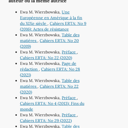
auteur ou la même autrice
Ewa M. Wierzbowska,
Une
Européenne en Amérique à la fin
du XIXe siècle
,
Cahiers ERTA: No 9
(2016): Actes de résistance
Ewa M. Wierzbowska,
Table des
matières
,
Cahiers ERTA: No 20
(2019)
Ewa M. Wierzbowska,
Préface
,
Cahiers ERTA: No 22 (2020)
Ewa M. Wierzbowska,
Page de
rédaction
,
Cahiers ERTA: No 28
(2021)
Ewa M. Wierzbowska,
Table des
matières
,
Cahiers ERTA: No 22
(2020)
Ewa M. Wierzbowska,
Préface
,
Cahiers ERTA: No 4 (2013): Fins du
monde
Ewa M. Wierzbowska,
Préface
,
Cahiers ERTA: No 29 (2022)
Ewa M. Wierzbowska,
Table des