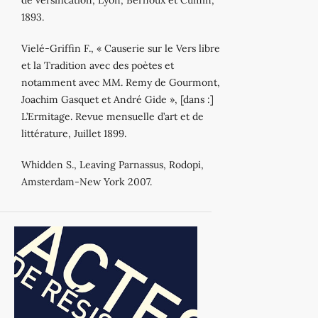
de versification, Lyon, Bernoux et Cumin,
1893.
Vielé‐Griffin F., « Causerie sur le Vers libre
et la Tradition avec des poètes et
notamment avec MM. Remy de Gourmont,
Joachim Gasquet et André Gide », [dans :]
L’Ermitage. Revue mensuelle d’art et de
littérature, Juillet 1899.
Whidden S., Leaving Parnassus, Rodopi,
Amsterdam‐New York 2007.