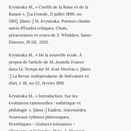
Krysinska M., « Conflit de la Rime et de la
Raison », [La Fronde, 11 juillet 1899, no
580], [dans :] M. Krysinska, Poèmes choisis
suivis d’Études critiques, Choix,
présentation et notes de S. Whidden, Saint‐
Étienne, PUSE, 2013.
Krysinska M., « De la nouvelle école. À
propos de l’article de M. Anatole France
dans Le Temps sur M. Jean Moréas », [dans
:] La Revue indépendante de littérature et
d’art, t. 18, no 52, février 1891.
Krysinska M., « Introduction. Sur les
évolutions rationnelles : esthétique et
philologie », [dans :] Eadem, Intermèdes.
Nouveaux rythmes pittoresques.
Pentéliques – Guitares lointaines –
Chansons et légendes, Paris, A. Messein,