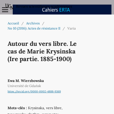
Revues scientifiques académiques
Accueil
/
Archives
/
No 10 (2016): Actes de résistance II
/
Varia
Autour du vers libre. Le
cas de Marie Krysinska
(Ire partie. 1885-1900)
Ewa M. Wierzbowska
Université de Gdańsk
https://orcid.org/0000-0002-4888-9369
Mots-clés :
Krysinska, vers libre,