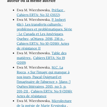
auteur ou la même autrice
Ewa M. Wierzbowska,
Préface
,
Cahiers ERTA: No 32 (2022)
Ewa M. Wierzbowska,
P. Imbert
(dir.), Les transferts culturels :
problèmes et problématiques. Série
: Le Canada et Les Amériques,
Quebec, uOttawa, 2016, 216 p.
,
Cahiers ERTA: No 10 (2016): Actes
de résistance II
Ewa M. Wierzbowska,
Table des
matières
,
Cahiers ERTA: No 19
(2019)
Ewa M. Wierzbowska,
M.C. La
Rocca, « Sur l’image qui manque à
nos jours, Pascal Quignard et
l’imaginaire de l’absence », [dans :]
Quêtes littéraires, 2015, no 5, p.
201-211
,
Cahiers ERTA: No 9 (2016):
Actes de résistance
Ewa M. Wierzbowska,
Microlecture
de la poésie de Marie Krysinska
,