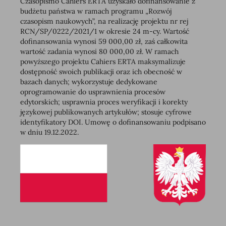
Czasopismo Cahiers ERTA uzyskało dofinansowanie z
budżetu państwa w ramach programu „Rozwój
czasopism naukowych”, na realizację projektu nr rej
RCN/SP/0222/2021/1 w okresie 24 m-cy. Wartość
dofinansowania wynosi 59 000,00 zł, zaś całkowita
wartość zadania wynosi 80 000,00 zł. W ramach
powyższego projektu Cahiers ERTA maksymalizuje
dostępność swoich publikacji oraz ich obecność w
bazach danych; wykorzystuje dedykowane
oprogramowanie do usprawnienia procesów
edytorskich; usprawnia proces weryfikacji i korekty
językowej publikowanych artykułów; stosuje cyfrowe
identyfikatory DOI. Umowę o dofinansowaniu podpisano
w dniu 19.12.2022.