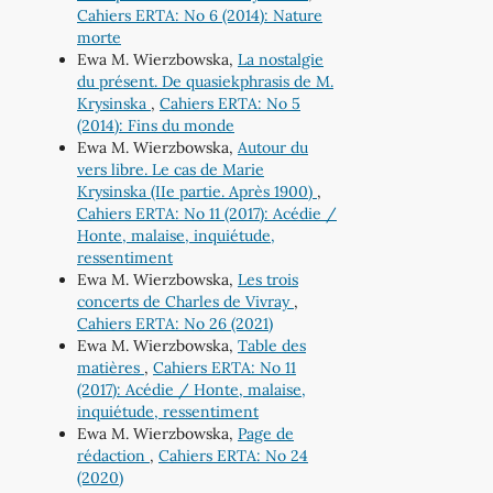
Cahiers ERTA: No 6 (2014): Nature
morte
Ewa M. Wierzbowska,
La nostalgie
du présent. De quasiekphrasis de M.
Krysinska
,
Cahiers ERTA: No 5
(2014): Fins du monde
Ewa M. Wierzbowska,
Autour du
vers libre. Le cas de Marie
Krysinska (IIe partie. Après 1900)
,
Cahiers ERTA: No 11 (2017): Acédie /
Honte, malaise, inquiétude,
ressentiment
Ewa M. Wierzbowska,
Les trois
concerts de Charles de Vivray
,
Cahiers ERTA: No 26 (2021)
Ewa M. Wierzbowska,
Table des
matières
,
Cahiers ERTA: No 11
(2017): Acédie / Honte, malaise,
inquiétude, ressentiment
Ewa M. Wierzbowska,
Page de
rédaction
,
Cahiers ERTA: No 24
(2020)