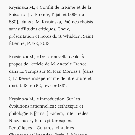
Krysinska M., « Conflit de la Rime et de la
Raison », [La Fronde, 11 juillet 1899, no
580], [dans :] M. Krysinska, Poèmes choisis
suivis d’Études critiques, Choix,
présentation et notes de S. Whidden, Saint‐
Étienne, PUSE, 2013.
Krysinska M., « De la nouvelle école. À
propos de l’article de M. Anatole France
dans Le Temps sur M. Jean Moréas », [dans
:] La Revue indépendante de littérature et
d’art, t. 18, no 52, février 1891.
Krysinska M., « Introduction. Sur les
évolutions rationnelles : esthétique et
philologie », [dans :] Eadem, Intermèdes.
Nouveaux rythmes pittoresques.
Pentéliques – Guitares lointaines –
Chansons et légendes, Paris, A. Messein,