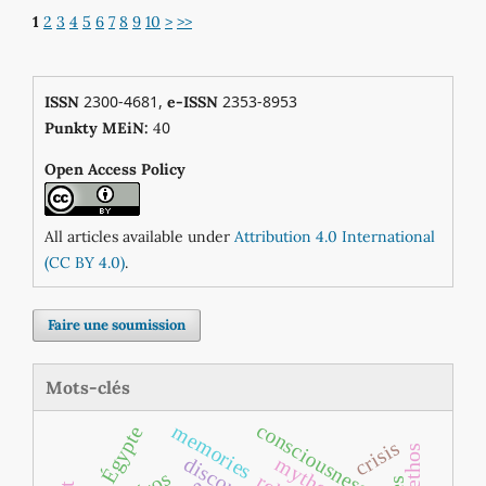
1
2
3
4
5
6
7
8
9
10
>
>>
2300-4681,
2353-8953
ISSN
e-ISSN
0
Punkty MEiN:
4
Open Access Policy
All articles available under
Attribution 4.0 International
(CC BY 4.0)
.
Faire une soumission
Mots-clés
consciousness
memories
Égypte
crisis
ethos