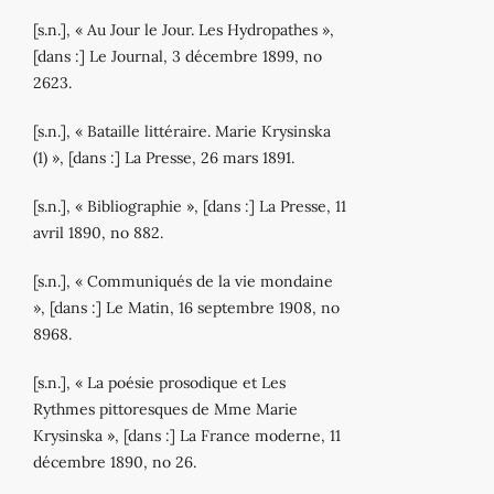
[s.n.], « Au Jour le Jour. Les Hydropathes »,
[dans :] Le Journal, 3 décembre 1899, no
2623.
[s.n.], « Bataille littéraire. Marie Krysinska
(1) », [dans :] La Presse, 26 mars 1891.
[s.n.], « Bibliographie », [dans :] La Presse, 11
avril 1890, no 882.
[s.n.], « Communiqués de la vie mondaine
», [dans :] Le Matin, 16 septembre 1908, no
8968.
[s.n.], « La poésie prosodique et Les
Rythmes pittoresques de Mme Marie
Krysinska », [dans :] La France moderne, 11
décembre 1890, no 26.