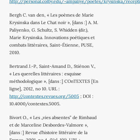
http://personal.colby.edu/~ampaliye/poetes/krysinska/recept
Bergh C. van den, « Les poèmes de Marie
Krysinska dans Le Chat noir », [dans :] A. M.
Paliyenko, G. Schultz, S. Whidden (dir.),
Marie Krysinska. Innovations poétiques et
combats littéraires, Saint‐Étienne, PUSE,
2010.
Bertrand J.‐P., Saint‐Amand D., Stiénon V.,
« Les querelles littéraires : esquisse
méthodologique », [dans :] COnTEXTES [En
ligne], 2012, no 10. URL :
http://contextes.revues.org/5005
; DOI :
10.4000/contextes.5005.
Bivort O., « Les „vies absentes” de Rimbaud
et de Marceline Desbordes‐Valmore »,
[dans :] Revue d’histoire littéraire de la
France, 2001, no 4, (Vol. 101). URL :