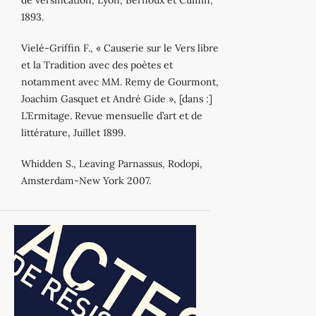
de versification, Lyon, Bernoux et Cumin,
1893.
Vielé‐Griffin F., « Causerie sur le Vers libre
et la Tradition avec des poètes et
notamment avec MM. Remy de Gourmont,
Joachim Gasquet et André Gide », [dans :]
L’Ermitage. Revue mensuelle d’art et de
littérature, Juillet 1899.
Whidden S., Leaving Parnassus, Rodopi,
Amsterdam‐New York 2007.