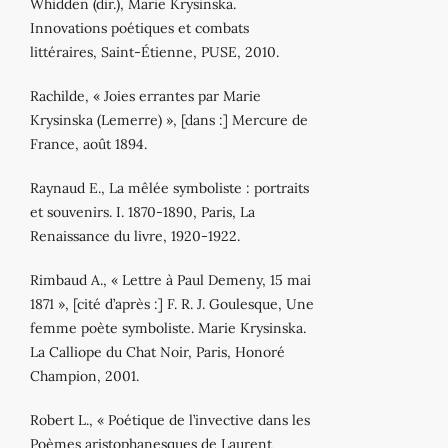
Whidden (dir.), Marie Krysinska.
Innovations poétiques et combats
littéraires, Saint‐Étienne, PUSE, 2010.
Rachilde, « Joies errantes par Marie
Krysinska (Lemerre) », [dans :] Mercure de
France, août 1894.
Raynaud E., La mêlée symboliste : portraits
et souvenirs. I. 1870‐1890, Paris, La
Renaissance du livre, 1920‐1922.
Rimbaud A., « Lettre à Paul Demeny, 15 mai
1871 », [cité d’après :] F. R. J. Goulesque, Une
femme poète symboliste. Marie Krysinska.
La Calliope du Chat Noir, Paris, Honoré
Champion, 2001.
Robert L., « Poétique de l’invective dans les
Poèmes aristophanesques de Laurent