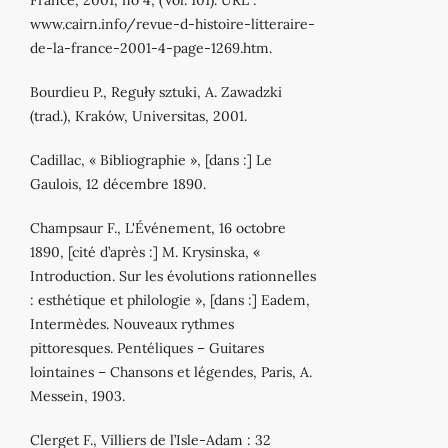
www.cairn.info/revue‐d‐histoire‐litteraire‐
de‐la‐france‐2001‐4‐page‐1269.htm.
Bourdieu P., Reguły sztuki, A. Zawadzki
(trad.), Kraków, Universitas, 2001.
Cadillac, « Bibliographie », [dans :] Le
Gaulois, 12 décembre 1890.
Champsaur F., L'Événement, 16 octobre
1890, [cité d’après :] M. Krysinska, «
Introduction. Sur les évolutions rationnelles
: esthétique et philologie », [dans :] Eadem,
Intermèdes. Nouveaux rythmes
pittoresques. Pentéliques – Guitares
lointaines – Chansons et légendes, Paris, A.
Messein, 1903.
Clerget F., Villiers de l’Isle‐Adam : 32