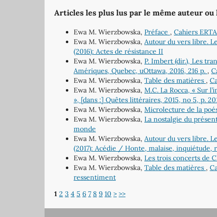
Articles les plus lus par le même auteur ou
Ewa M. Wierzbowska,
Préface
,
Cahiers ERTA
Ewa M. Wierzbowska,
Autour du vers libre. L
(2016): Actes de résistance II
Ewa M. Wierzbowska,
P. Imbert (dir.), Les t
Amériques, Quebec, uOttawa, 2016, 216 p.
,
C
Ewa M. Wierzbowska,
Table des matières
,
Ca
Ewa M. Wierzbowska,
M.C. La Rocca, « Sur l’
», [dans :] Quêtes littéraires, 2015, no 5, p. 2
Ewa M. Wierzbowska,
Microlecture de la poé
Ewa M. Wierzbowska,
La nostalgie du présen
monde
Ewa M. Wierzbowska,
Autour du vers libre. L
(2017): Acédie / Honte, malaise, inquiétude,
Ewa M. Wierzbowska,
Les trois concerts de 
Ewa M. Wierzbowska,
Table des matières
,
Ca
ressentiment
1
2
3
4
5
6
7
8
9
10
>
>>