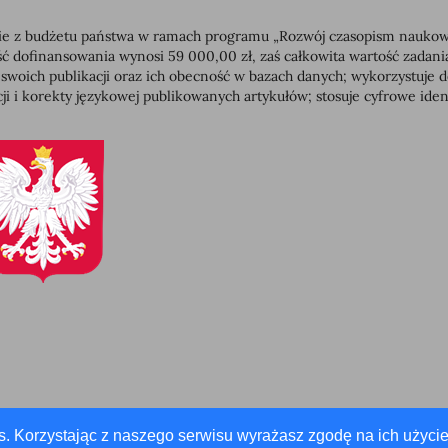
 z budżetu państwa w ramach programu „Rozwój czasopism naukowych”
dofinansowania wynosi 59 000,00 zł, zaś całkowita wartość zadan
 swoich publikacji oraz ich obecność w bazach danych; wykorzystuj
ji i korekty językowej publikowanych artykułów; stosuje cyfrowe id
s. Korzystając z naszego serwisu wyrażasz zgodę na ich użycie