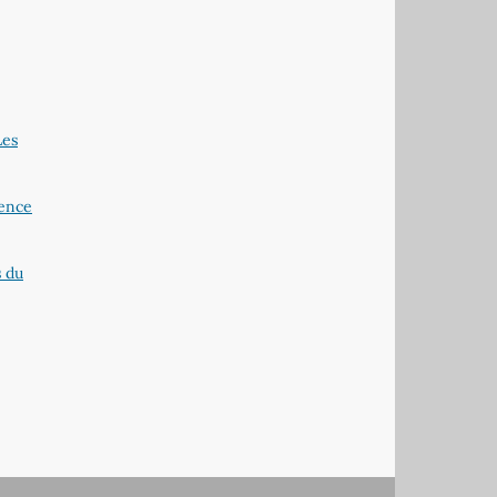
Les
sence
s du