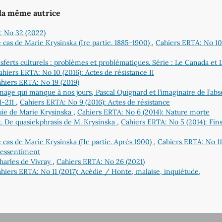
 la même autrice
: No 32 (2022)
e cas de Marie Krysinska (Ire partie. 1885-1900)
,
Cahiers ERTA: No 10
ransferts culturels : problèmes et problématiques. Série : Le Canada et 
ahiers ERTA: No 10 (2016): Actes de résistance II
hiers ERTA: No 19 (2019)
image qui manque à nos jours, Pascal Quignard et l’imaginaire de l’ab
01-211
,
Cahiers ERTA: No 9 (2016): Actes de résistance
sie de Marie Krysinska
,
Cahiers ERTA: No 6 (2014): Nature morte
t. De quasiekphrasis de M. Krysinska
,
Cahiers ERTA: No 5 (2014): Fin
e cas de Marie Krysinska (IIe partie. Après 1900)
,
Cahiers ERTA: No 11
 ressentiment
Charles de Vivray
,
Cahiers ERTA: No 26 (2021)
hiers ERTA: No 11 (2017): Acédie / Honte, malaise, inquiétude,