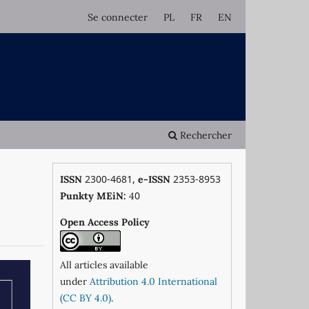
Se connecter
PL
FR
EN
Rechercher
2300-4681,
2353-8953
ISSN
e-ISSN
0
Punkty MEiN:
4
Open Access Policy
All articles available
under
Attribution 4.0 International
(CC BY 4.0)
.