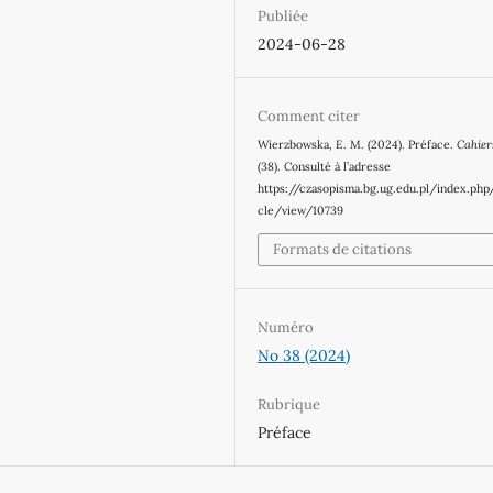
Publiée
2024-06-28
Comment citer
Wierzbowska, E. M. (2024). Préface.
Cahie
(38). Consulté à l’adresse
https://czasopisma.bg.ug.edu.pl/index.php
cle/view/10739
Formats de citations
Numéro
No 38 (2024)
Rubrique
Préface