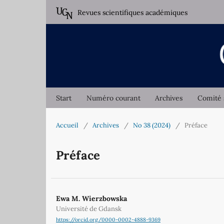
Revues scientifiques académiques
Start
Numéro courant
Archives
Comité 
Accueil
/
Archives
/
No 38 (2024)
/
Préface
Préface
Ewa M. Wierzbowska
Université de Gdansk
https://orcid.org/0000-0002-4888-9369