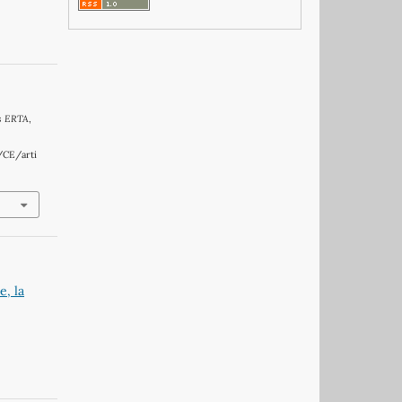
s ERTA
,
/CE/arti
e, la