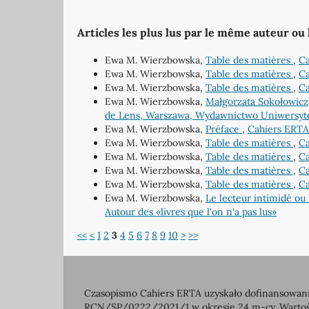
Articles les plus lus par le même auteur ou
Ewa M. Wierzbowska,
Table des matières
,
Ca
Ewa M. Wierzbowska,
Table des matières
,
Ca
Ewa M. Wierzbowska,
Table des matières
,
Ca
Ewa M. Wierzbowska,
Małgorzata Sokołowicz, 
de Lens, Warszawa, Wydawnictwo Uniwersyte
Ewa M. Wierzbowska,
Préface
,
Cahiers ERTA:
Ewa M. Wierzbowska,
Table des matières
,
Ca
Ewa M. Wierzbowska,
Table des matières
,
Ca
Ewa M. Wierzbowska,
Table des matières
,
Ca
Ewa M. Wierzbowska,
Table des matières
,
Ca
Ewa M. Wierzbowska,
Le lecteur intimidé ou 
Autour des «livres que l'on n'a pas lus»
<<
<
1
2
3
4
5
6
7
8
9
10
>
>>
Czasopismo Cahiers ERTA uzyskało dofinansowanie
RCN/SP/0222/2021/1 w okresie 24 m-cy. Wartość 