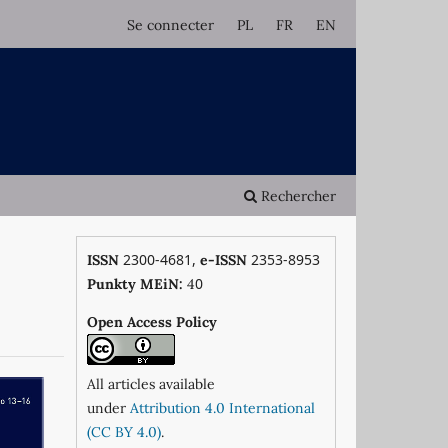
Se connecter
PL
FR
EN
Rechercher
2300-4681,
2353-8953
ISSN
e-ISSN
0
Punkty MEiN:
4
Open Access Policy
All articles available
under
Attribution 4.0 International
(CC BY 4.0)
.