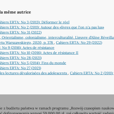
 la même autrice
hiers ERTA: No 3 (2013): Déformer le réel
hiers ERTA: No 2 (2011): Autour des «livres que l'on n'a pas lus»
hiers ERTA: No 31 (2022)
Orientalisme, colonialisme, interculturalité. L’œuvre d’Aline Réveill
tu Warszawskiego, 2020, p. 378
,
Cahiers ERTA: No 29 (2022)
 No 9 (2016): Actes de résistance
hiers ERTA: No 10 (2016): Actes de résistance II
hiers ERTA: No 28 (2021)
hiers ERTA: No 5 (2014): Fins du monde
hiers ERTA: No 27 (2021)
les lectures dévalorisées des adolescents
,
Cahiers ERTA: No 2 (2011):
 z budżetu państwa w ramach programu „Rozwój czasopism naukowych”
dofinansowania wynosi 59 000,00 zł, zaś całkowita wartość zadan