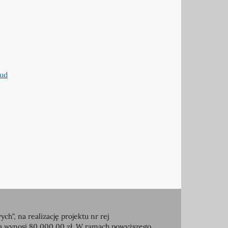
aud
, na realizację projektu nr rej
ia wynosi 80 000,00 zł. W ramach powyższego