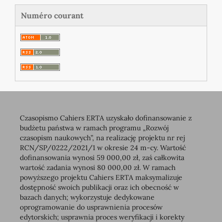
Numéro courant
Czasopismo Cahiers ERTA uzyskało dofinansowanie z
budżetu państwa w ramach programu „Rozwój
czasopism naukowych”, na realizację projektu nr rej
RCN/SP/0222/2021/1 w okresie 24 m-cy. Wartość
dofinansowania wynosi 59 000,00 zł, zaś całkowita
wartość zadania wynosi 80 000,00 zł. W ramach
powyższego projektu Cahiers ERTA maksymalizuje
dostępność swoich publikacji oraz ich obecność w
bazach danych; wykorzystuje dedykowane
oprogramowanie do usprawnienia procesów
edytorskich; usprawnia proces weryfikacji i korekty