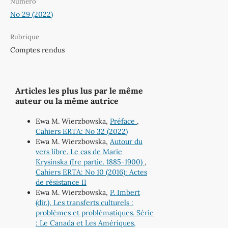
Numéro
No 29 (2022)
Rubrique
Comptes rendus
Articles les plus lus par le même
auteur ou la même autrice
Ewa M. Wierzbowska,
Préface
,
Cahiers ERTA: No 32 (2022)
Ewa M. Wierzbowska,
Autour du
vers libre. Le cas de Marie
Krysinska (Ire partie. 1885-1900)
,
Cahiers ERTA: No 10 (2016): Actes
de résistance II
Ewa M. Wierzbowska,
P. Imbert
(dir.), Les transferts culturels :
problèmes et problématiques. Série
: Le Canada et Les Amériques,