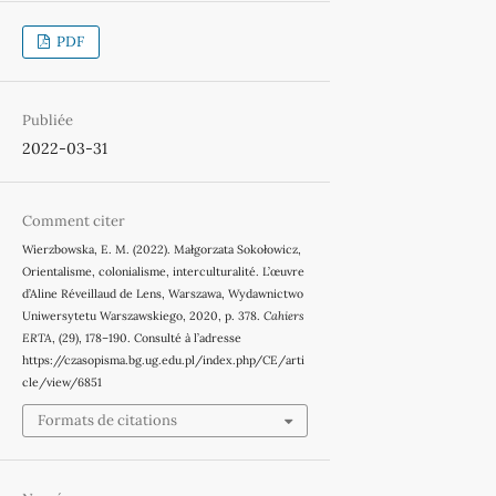
PDF
Publiée
2022-03-31
Comment citer
Wierzbowska, E. M. (2022). Małgorzata Sokołowicz,
Orientalisme, colonialisme, interculturalité. L’œuvre
d’Aline Réveillaud de Lens, Warszawa, Wydawnictwo
Uniwersytetu Warszawskiego, 2020, p. 378.
Cahiers
ERTA
, (29), 178–190. Consulté à l’adresse
https://czasopisma.bg.ug.edu.pl/index.php/CE/arti
cle/view/6851
Formats de citations