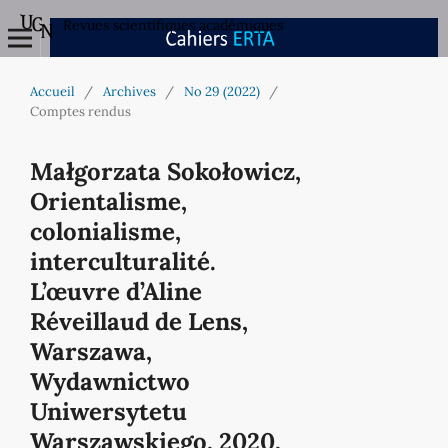
Revues scientifiques académiques
Accueil
/
Archives
/
No 29 (2022)
/
Comptes rendus
Małgorzata Sokołowicz,
Orientalisme,
colonialisme,
interculturalité.
L’œuvre d’Aline
Réveillaud de Lens,
Warszawa,
Wydawnictwo
Uniwersytetu
Warszawskiego, 2020,