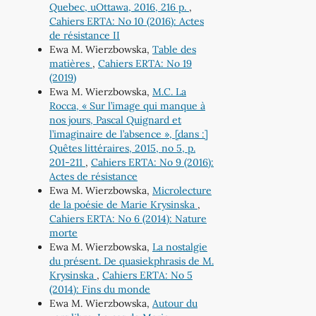
Quebec, uOttawa, 2016, 216 p.
,
Cahiers ERTA: No 10 (2016): Actes
de résistance II
Ewa M. Wierzbowska,
Table des
matières
,
Cahiers ERTA: No 19
(2019)
Ewa M. Wierzbowska,
M.C. La
Rocca, « Sur l’image qui manque à
nos jours, Pascal Quignard et
l’imaginaire de l’absence », [dans :]
Quêtes littéraires, 2015, no 5, p.
201-211
,
Cahiers ERTA: No 9 (2016):
Actes de résistance
Ewa M. Wierzbowska,
Microlecture
de la poésie de Marie Krysinska
,
Cahiers ERTA: No 6 (2014): Nature
morte
Ewa M. Wierzbowska,
La nostalgie
du présent. De quasiekphrasis de M.
Krysinska
,
Cahiers ERTA: No 5
(2014): Fins du monde
Ewa M. Wierzbowska,
Autour du