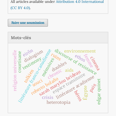
All articles available under
Attribution 4.0 International
(CC BY 4.0)
.
Faire une soumission
Mots-clés
discourse of resistance
eirôn
littérature franco‐canadienne
environnement
dialogism
religion universelle
courtisane
ruins
ethos
femme
cinema
testimony
mémoires
doubles
aids
chronic
tolkien
sarah marylou brideau
espace transitoire
littérature acadienne
roberto bolaño
souci
edgar quinet
paix
Égypte
héros
crisis
heterotopia