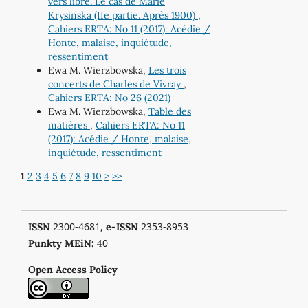
vers libre. Le cas de Marie
Krysinska (IIe partie. Après 1900)
,
Cahiers ERTA: No 11 (2017): Acédie /
Honte, malaise, inquiétude,
ressentiment
Ewa M. Wierzbowska,
Les trois
concerts de Charles de Vivray
,
Cahiers ERTA: No 26 (2021)
Ewa M. Wierzbowska,
Table des
matières
,
Cahiers ERTA: No 11
(2017): Acédie / Honte, malaise,
inquiétude, ressentiment
1
2
3
4
5
6
7
8
9
10
>
>>
2300-4681,
2353-8953
ISSN
e-ISSN
0
Punkty MEiN:
4
Open Access Policy