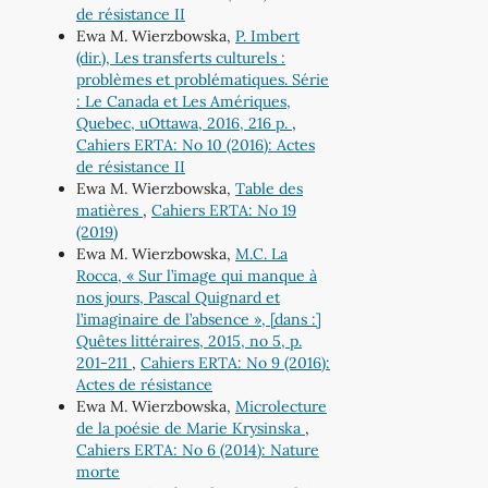
de résistance II
Ewa M. Wierzbowska,
P. Imbert
(dir.), Les transferts culturels :
problèmes et problématiques. Série
: Le Canada et Les Amériques,
Quebec, uOttawa, 2016, 216 p.
,
Cahiers ERTA: No 10 (2016): Actes
de résistance II
Ewa M. Wierzbowska,
Table des
matières
,
Cahiers ERTA: No 19
(2019)
Ewa M. Wierzbowska,
M.C. La
Rocca, « Sur l’image qui manque à
nos jours, Pascal Quignard et
l’imaginaire de l’absence », [dans :]
Quêtes littéraires, 2015, no 5, p.
201-211
,
Cahiers ERTA: No 9 (2016):
Actes de résistance
Ewa M. Wierzbowska,
Microlecture
de la poésie de Marie Krysinska
,
Cahiers ERTA: No 6 (2014): Nature
morte