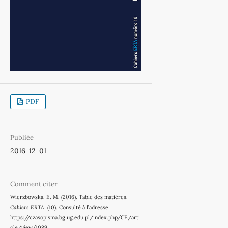
PDF
Publiée
2016-12-01
Comment citer
Wierzbowska, E. M. (2016). Table des matières.
Cahiers ERTA
, (10). Consulté à l’adresse
https://czasopisma.bg.ug.edu.pl/index.php/CE/arti
cle/view/1089