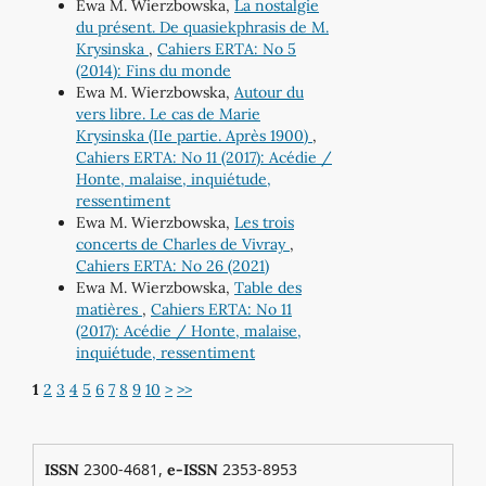
Ewa M. Wierzbowska,
La nostalgie
du présent. De quasiekphrasis de M.
Krysinska
,
Cahiers ERTA: No 5
(2014): Fins du monde
Ewa M. Wierzbowska,
Autour du
vers libre. Le cas de Marie
Krysinska (IIe partie. Après 1900)
,
Cahiers ERTA: No 11 (2017): Acédie /
Honte, malaise, inquiétude,
ressentiment
Ewa M. Wierzbowska,
Les trois
concerts de Charles de Vivray
,
Cahiers ERTA: No 26 (2021)
Ewa M. Wierzbowska,
Table des
matières
,
Cahiers ERTA: No 11
(2017): Acédie / Honte, malaise,
inquiétude, ressentiment
1
2
3
4
5
6
7
8
9
10
>
>>
2300-4681,
2353-8953
ISSN
e-ISSN