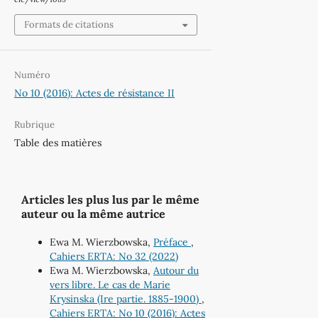
Formats de citations
Numéro
No 10 (2016): Actes de résistance II
Rubrique
Table des matières
Articles les plus lus par le même
auteur ou la même autrice
Ewa M. Wierzbowska,
Préface
,
Cahiers ERTA: No 32 (2022)
Ewa M. Wierzbowska,
Autour du
vers libre. Le cas de Marie
Krysinska (Ire partie. 1885-1900)
,
Cahiers ERTA: No 10 (2016): Actes