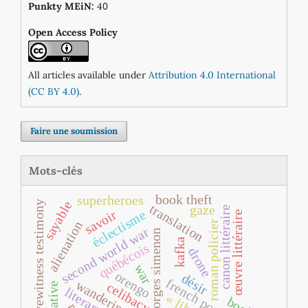
0
Punkty MEiN:
4
Open Access Policy
All articles available under
Attribution 4.0 International
(CC BY 4.0)
.
Faire une soumission
Mots-clés
book theft
superheroes
eyewitness testimony
sayable
translation
gaze
canon littéraire
savoir
éclectisme
œuvre littéraire
roman policier
alienation
second world war
georges simenon
kafka
québécois
drone
war
orengo
désir
french poetry
wandering
celibacy
narrative
book