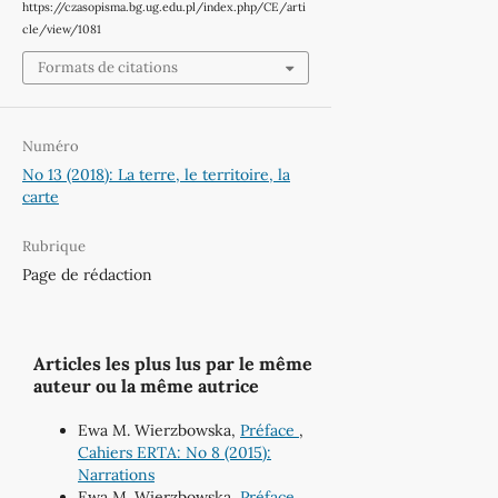
https://czasopisma.bg.ug.edu.pl/index.php/CE/arti
cle/view/1081
Formats de citations
Numéro
No 13 (2018): La terre, le territoire, la
carte
Rubrique
Page de rédaction
Articles les plus lus par le même
auteur ou la même autrice
Ewa M. Wierzbowska,
Préface
,
Cahiers ERTA: No 8 (2015):
Narrations
Ewa M. Wierzbowska,
Préface
,