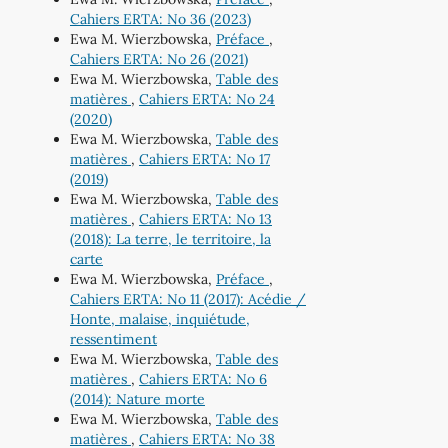
Cahiers ERTA: No 36 (2023)
Ewa M. Wierzbowska,
Préface
,
Cahiers ERTA: No 26 (2021)
Ewa M. Wierzbowska,
Table des
matières
,
Cahiers ERTA: No 24
(2020)
Ewa M. Wierzbowska,
Table des
matières
,
Cahiers ERTA: No 17
(2019)
Ewa M. Wierzbowska,
Table des
matières
,
Cahiers ERTA: No 13
(2018): La terre, le territoire, la
carte
Ewa M. Wierzbowska,
Préface
,
Cahiers ERTA: No 11 (2017): Acédie /
Honte, malaise, inquiétude,
ressentiment
Ewa M. Wierzbowska,
Table des
matières
,
Cahiers ERTA: No 6
(2014): Nature morte
Ewa M. Wierzbowska,
Table des
matières
,
Cahiers ERTA: No 38