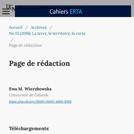
Revues scientifiques académiques
Accueil
/
Archives
/
No 13 (2018): La terre, le territoire, la carte
/
Page de rédaction
Page de rédaction
Ewa M. Wierzbowska
Université de Gdansk
https://orcid.org/0000-0002-4888-9369
Téléchargements