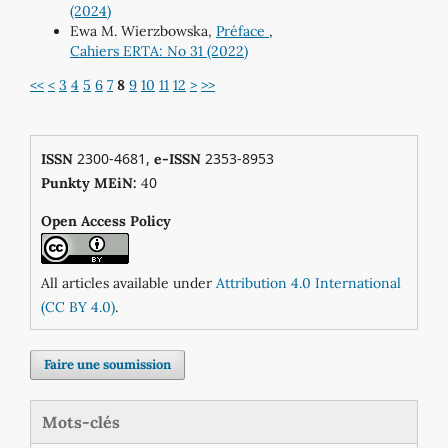
(2024)
Ewa M. Wierzbowska,
Préface
,
Cahiers ERTA: No 31 (2022)
<<
<
3
4
5
6
7
8
9
10
11
12
>
>>
2300-4681,
2353-8953
ISSN
e-ISSN
0
Punkty MEiN:
4
Open Access Policy
All articles available under
Attribution 4.0 International
(CC BY 4.0)
.
Faire une soumission
Mots-clés