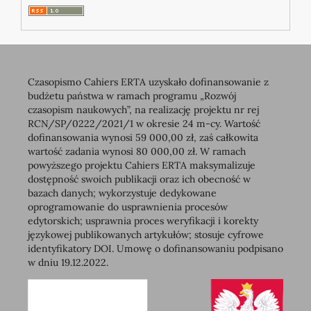
Czasopismo Cahiers ERTA uzyskało dofinansowanie z
budżetu państwa w ramach programu „Rozwój
czasopism naukowych”, na realizację projektu nr rej
RCN/SP/0222/2021/1 w okresie 24 m-cy. Wartość
dofinansowania wynosi 59 000,00 zł, zaś całkowita
wartość zadania wynosi 80 000,00 zł. W ramach
powyższego projektu Cahiers ERTA maksymalizuje
dostępność swoich publikacji oraz ich obecność w
bazach danych; wykorzystuje dedykowane
oprogramowanie do usprawnienia procesów
edytorskich; usprawnia proces weryfikacji i korekty
językowej publikowanych artykułów; stosuje cyfrowe
identyfikatory DOI. Umowę o dofinansowaniu podpisano
w dniu 19.12.2022.