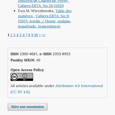
concerts de Charles de Vivray
,
Cahiers ERTA: No 26 (2021)
Ewa M. Wierzbowska,
Table des
matières
,
Cahiers ERTA: No 11
(2017): Acédie / Honte, malaise,
inquiétude, ressentiment
1
2
3
4
5
6
7
8
9
10
>
>>
2300-4681,
2353-8953
ISSN
e-ISSN
0
Punkty MEiN:
4
Open Access Policy
All articles available under
Attribution 4.0 International
(CC BY 4.0)
.
Faire une soumission