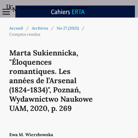
Revues scientifiques académiques
Accueil
/
Archives
/
No 27 (2021)
/
Comptes rendus
Marta Sukiennicka,
"Éloquences
romantiques. Les
années de l’Arsenal
(1824-1834)", Poznań,
Wydawnictwo Naukowe
UAM, 2020, p. 269
Ewa M. Wierzbowska