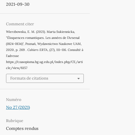
2021-09-30
Comment citer
Wierzbowska, E. M. (2021). Marta Sukiennicka,
"Éloquences romantiques. Les années de l’Arsenal
(1824-1834)", Poznań, Wydawnictwo Naukowe UAM,
2020, p. 269 .
Cahiers ERTA
, (27), 111–116. Consulté à
l’adresse
https://czasopisma.bg.ug.edu.pl/index.php/CE/arti
cle/view/6157
Formats de citations
Numéro
No 27 (2021)
Rubrique
Comptes rendus