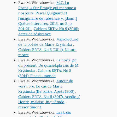
Ewa M. Wierzbowska,
M.C. La
Rocca, « Sur l’image qui manque à
nos jours, Pascal Quignard et
l’imaginaire de l’absence », [dans :]
Quêtes littéraires, 2015, no 5, p.
201-211
,
Cahiers ERTA: No 9 (2016):
Actes de résistance
Ewa M. Wierzbowska,
Microlecture
de la poésie de Marie Krysinska
,
Cahiers ERTA: No 6 (2014): Nature
morte
Ewa M. Wierzbowska,
La nostalgie
du présent. De quasiekphrasis de M.
Krysinska
,
Cahiers ERTA: No 5
(2014): Fins du monde
Ewa M. Wierzbowska,
Autour du
vers libre. Le cas de Marie
Krysinska (IIe partie. Après 1900)
,
Cahiers ERTA: No 11 (2017): Acédie /
Honte, malaise, inquiétude,
ressentiment
Ewa M. Wierzbowska,
Les trois