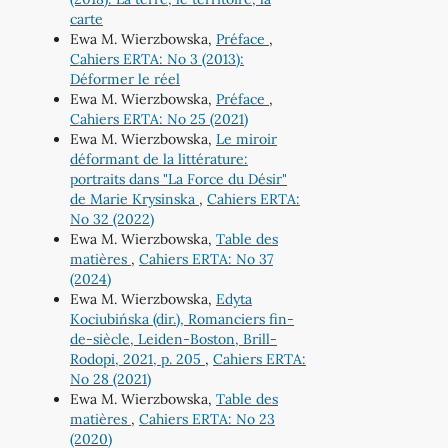
carte
Ewa M. Wierzbowska,
Préface
,
Cahiers ERTA: No 3 (2013):
Déformer le réel
Ewa M. Wierzbowska,
Préface
,
Cahiers ERTA: No 25 (2021)
Ewa M. Wierzbowska,
Le miroir
déformant de la littérature:
portraits dans "La Force du Désir"
de Marie Krysinska
,
Cahiers ERTA:
No 32 (2022)
Ewa M. Wierzbowska,
Table des
matières
,
Cahiers ERTA: No 37
(2024)
Ewa M. Wierzbowska,
Edyta
Kociubińska (dir.), Romanciers fin-
de-siècle, Leiden-Boston, Brill-
Rodopi, 2021, p. 205
,
Cahiers ERTA:
No 28 (2021)
Ewa M. Wierzbowska,
Table des
matières
,
Cahiers ERTA: No 23
(2020)