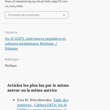
https://czasopisma.bg.ug.edu.pl/index.php/CE/arti
cle/view/1084
Formats de citations
Numéro
No 12 (2017): Littératures populaires et
cultures médiatiques: Belgique /
Pologne
Rubrique
Préface
Articles les plus lus par le même
auteur ou la même autrice
Ewa M. Wierzbowska,
Table des
matières
,
Cahiers ERTA: No 14
(2018): La terre, le territoire, la