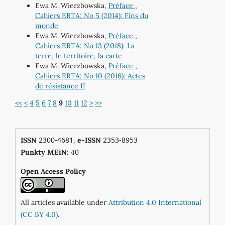
Ewa M. Wierzbowska,
Préface
,
Cahiers ERTA: No 5 (2014): Fins du
monde
Ewa M. Wierzbowska,
Préface
,
Cahiers ERTA: No 13 (2018): La
terre, le territoire, la carte
Ewa M. Wierzbowska,
Préface
,
Cahiers ERTA: No 10 (2016): Actes
de résistance II
<<
<
4
5
6
7
8
9
10
11
12
>
>>
2300-4681,
2353-8953
ISSN
e-ISSN
0
Punkty MEiN:
4
Open Access Policy
All articles available under
Attribution 4.0 International
(CC BY 4.0)
.