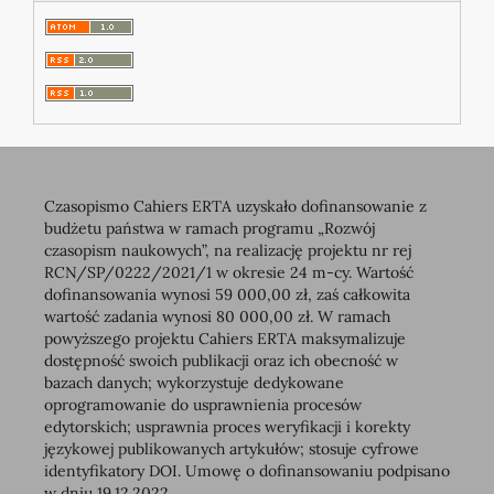
Czasopismo Cahiers ERTA uzyskało dofinansowanie z
budżetu państwa w ramach programu „Rozwój
czasopism naukowych”, na realizację projektu nr rej
RCN/SP/0222/2021/1 w okresie 24 m-cy. Wartość
dofinansowania wynosi 59 000,00 zł, zaś całkowita
wartość zadania wynosi 80 000,00 zł. W ramach
powyższego projektu Cahiers ERTA maksymalizuje
dostępność swoich publikacji oraz ich obecność w
bazach danych; wykorzystuje dedykowane
oprogramowanie do usprawnienia procesów
edytorskich; usprawnia proces weryfikacji i korekty
językowej publikowanych artykułów; stosuje cyfrowe
identyfikatory DOI. Umowę o dofinansowaniu podpisano
w dniu 19.12.2022.