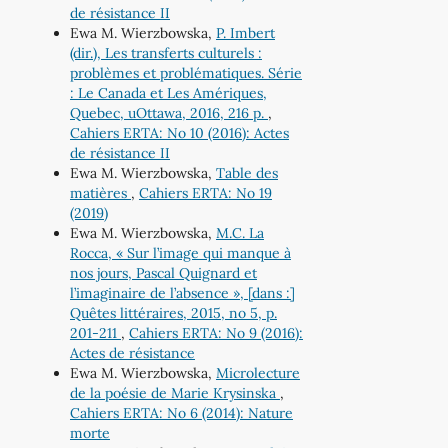
de résistance II
Ewa M. Wierzbowska,
P. Imbert
(dir.), Les transferts culturels :
problèmes et problématiques. Série
: Le Canada et Les Amériques,
Quebec, uOttawa, 2016, 216 p.
,
Cahiers ERTA: No 10 (2016): Actes
de résistance II
Ewa M. Wierzbowska,
Table des
matières
,
Cahiers ERTA: No 19
(2019)
Ewa M. Wierzbowska,
M.C. La
Rocca, « Sur l’image qui manque à
nos jours, Pascal Quignard et
l’imaginaire de l’absence », [dans :]
Quêtes littéraires, 2015, no 5, p.
201-211
,
Cahiers ERTA: No 9 (2016):
Actes de résistance
Ewa M. Wierzbowska,
Microlecture
de la poésie de Marie Krysinska
,
Cahiers ERTA: No 6 (2014): Nature
morte