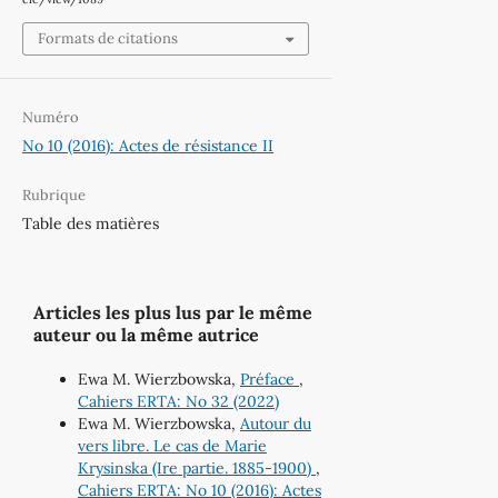
Formats de citations
Numéro
No 10 (2016): Actes de résistance II
Rubrique
Table des matières
Articles les plus lus par le même
auteur ou la même autrice
Ewa M. Wierzbowska,
Préface
,
Cahiers ERTA: No 32 (2022)
Ewa M. Wierzbowska,
Autour du
vers libre. Le cas de Marie
Krysinska (Ire partie. 1885-1900)
,
Cahiers ERTA: No 10 (2016): Actes