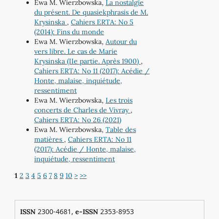
Ewa M. Wierzbowska,
La nostalgie
du présent. De quasiekphrasis de M.
Krysinska
,
Cahiers ERTA: No 5
(2014): Fins du monde
Ewa M. Wierzbowska,
Autour du
vers libre. Le cas de Marie
Krysinska (IIe partie. Après 1900)
,
Cahiers ERTA: No 11 (2017): Acédie /
Honte, malaise, inquiétude,
ressentiment
Ewa M. Wierzbowska,
Les trois
concerts de Charles de Vivray
,
Cahiers ERTA: No 26 (2021)
Ewa M. Wierzbowska,
Table des
matières
,
Cahiers ERTA: No 11
(2017): Acédie / Honte, malaise,
inquiétude, ressentiment
1
2
3
4
5
6
7
8
9
10
>
>>
2300-4681,
2353-8953
ISSN
e-ISSN