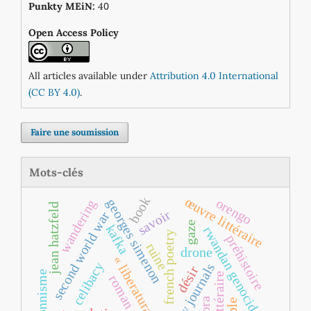
0
Punkty MEiN:
4
Open Access Policy
All articles available under
Attribution 4.0 International
(CC BY 4.0)
.
Faire une soumission
Mots-clés
book
œuvre littéraire
orengo
georges simenon
wandering
jean hatzfeld
savoir
second world war
gaze
kafka
rwandan genocide
french poetry
préhistoire
ruine
drone
« liberatura »
celibacy
literary journals
désir