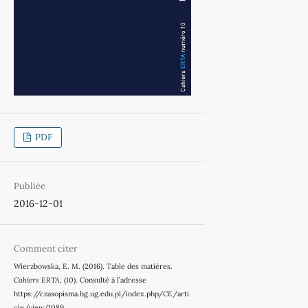
PDF
Publiée
2016-12-01
Comment citer
Wierzbowska, E. M. (2016). Table des matières.
Cahiers ERTA
, (10). Consulté à l’adresse
https://czasopisma.bg.ug.edu.pl/index.php/CE/arti
cle/view/1089