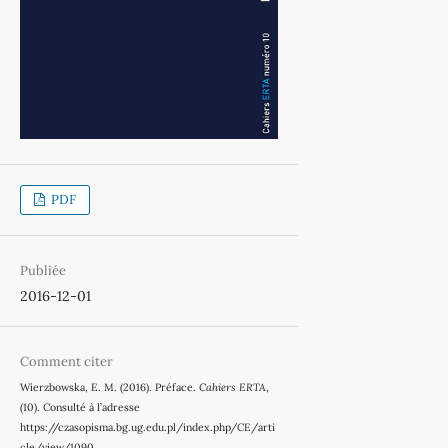
PDF
Publiée
2016-12-01
Comment citer
Wierzbowska, E. M. (2016). Préface.
Cahiers ERTA
,
(10). Consulté à l’adresse
https://czasopisma.bg.ug.edu.pl/index.php/CE/arti
cle/view/1090