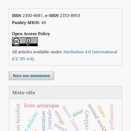
2300-4681,
2353-8953
ISSN
e-ISSN
0
Punkty MEiN:
4
Open Access Policy
All articles available under
Attribution 4.0 International
(CC BY 4.0)
.
Faire une soumission
Mots-clés
livre artistique
second world war
louis bouilhet
chora
préhistoire
œuvre littéraire
désir
orengo
literary journals
celibacy
roman policier
illustration
translation