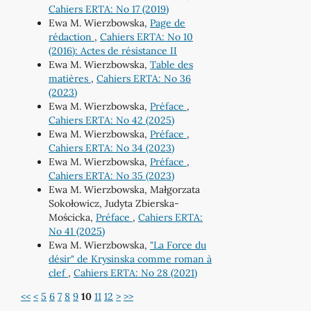
Cahiers ERTA: No 17 (2019)
Ewa M. Wierzbowska,
Page de
rédaction
,
Cahiers ERTA: No 10
(2016): Actes de résistance II
Ewa M. Wierzbowska,
Table des
matières
,
Cahiers ERTA: No 36
(2023)
Ewa M. Wierzbowska,
Préface
,
Cahiers ERTA: No 42 (2025)
Ewa M. Wierzbowska,
Préface
,
Cahiers ERTA: No 34 (2023)
Ewa M. Wierzbowska,
Préface
,
Cahiers ERTA: No 35 (2023)
Ewa M. Wierzbowska, Małgorzata
Sokołowicz, Judyta Zbierska-
Mościcka,
Préface
,
Cahiers ERTA:
No 41 (2025)
Ewa M. Wierzbowska,
"La Force du
désir" de Krysinska comme roman à
clef
,
Cahiers ERTA: No 28 (2021)
<<
<
5
6
7
8
9
10
11
12
>
>>