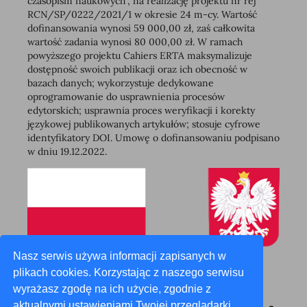
czasopism naukowych”, na realizację projektu nr rej
RCN/SP/0222/2021/1 w okresie 24 m-cy. Wartość
dofinansowania wynosi 59 000,00 zł, zaś całkowita
wartość zadania wynosi 80 000,00 zł. W ramach
powyższego projektu Cahiers ERTA maksymalizuje
dostępność swoich publikacji oraz ich obecność w
bazach danych; wykorzystuje dedykowane
oprogramowanie do usprawnienia procesów
edytorskich; usprawnia proces weryfikacji i korekty
językowej publikowanych artykułów; stosuje cyfrowe
identyfikatory DOI. Umowę o dofinansowaniu podpisano
w dniu 19.12.2022.
Nasz serwis używa informacji zapisanych w
plikach cookies. Korzystając z naszego serwisu
wyrażasz zgodę na ich użycie, zgodnie z
aktualnymi ustawieniami Twojej przeglądarki.