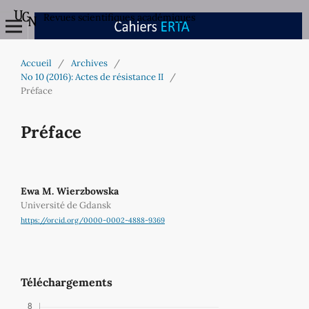
Revues scientifiques académiques
Accueil
/
Archives
/
No 10 (2016): Actes de résistance II
/
Préface
Préface
Ewa M. Wierzbowska
Université de Gdansk
https://orcid.org/0000-0002-4888-9369
Téléchargements