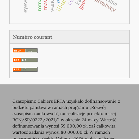
prophecy
Numéro courant
Czasopismo Cahiers ERTA uzyskało dofinansowanie z
budżetu państwa w ramach programu „Rozwój
czasopism naukowych”, na realizację projektu nr rej
RCN/SP/0222/2021/1 w okresie 24 m-cy. Wartość
dofinansowania wynosi 59 000,00 zł, zaś całkowita
wartość zadania wynosi 80 000,00 zł. W ramach
powyższego projektu Cahiers ERTA maksymalizuje