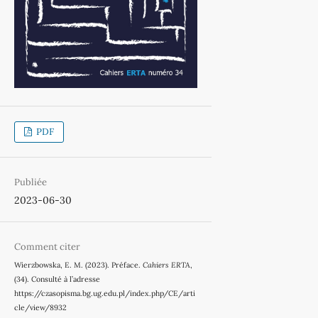
PDF
Publiée
2023-06-30
Comment citer
Wierzbowska, E. M. (2023). Préface.
Cahiers ERTA
,
(34). Consulté à l’adresse
https://czasopisma.bg.ug.edu.pl/index.php/CE/arti
cle/view/8932