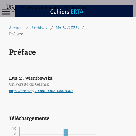
Revues scientifiques académiques
Accueil
/
Archives
/
No 34 (2023)
/
Préface
Préface
Ewa M. Wierzbowska
Université de Gdansk
https://orcid.org/0000-0002-4888-9369
Téléchargements