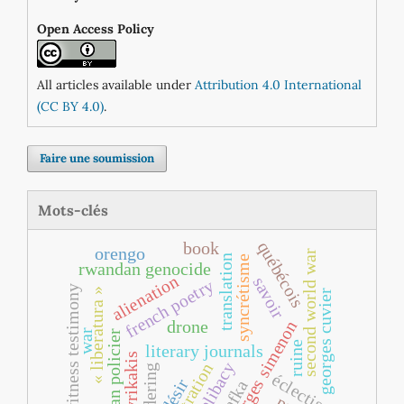
Open Access Policy
All articles available under
Attribution 4.0 International
(CC BY 4.0)
.
Faire une soumission
Mots-clés
québécois
book
orengo
second world war
translation
syncrétisme
rwandan genocide
alienation
savoir
french poetry
eyewitness testimony
« liberatura »
georges cuvier
drone
georges simenon
war
roman policier
ruine
literary journals
mavrikakis
celibacy
illustration
wandering
éclectisme
désir
kafka