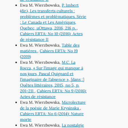
Ewa M. Wierzbowska,
P. Imbert
(dir.), Les transferts culturels :
problèmes et problématiques. Série
: Le Canada et Les Amériques,
Quebec, uOttawa, 2016, 216 p.
,
Cahiers ERTA: No 10 (2016): Actes
de résistance II
Ewa M. Wierzbowska,
Table des
matières
,
Cahiers ERTA: No 19
(2019)
Ewa M. Wierzbowska,
M.C. La
Rocca, « Sur l’image qui manque à
nos jours, Pascal Quignard et
l’imaginaire de l’absence », [dans :]
Quêtes littéraires, 2015, no 5, p.
201-211
,
Cahiers ERTA: No 9 (2016):
Actes de résistance
Ewa M. Wierzbowska,
Microlecture
de la poésie de Marie Krysinska
,
Cahiers ERTA: No 6 (2014): Nature
morte
Ewa M. Wierzbowska,
La nostalgie