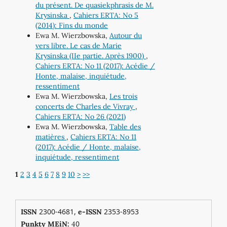
du présent. De quasiekphrasis de M.
Krysinska
,
Cahiers ERTA: No 5
(2014): Fins du monde
Ewa M. Wierzbowska,
Autour du
vers libre. Le cas de Marie
Krysinska (IIe partie. Après 1900)
,
Cahiers ERTA: No 11 (2017): Acédie /
Honte, malaise, inquiétude,
ressentiment
Ewa M. Wierzbowska,
Les trois
concerts de Charles de Vivray
,
Cahiers ERTA: No 26 (2021)
Ewa M. Wierzbowska,
Table des
matières
,
Cahiers ERTA: No 11
(2017): Acédie / Honte, malaise,
inquiétude, ressentiment
1
2
3
4
5
6
7
8
9
10
>
>>
2300-4681,
2353-8953
ISSN
e-ISSN
0
Punkty MEiN:
4