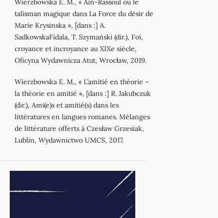
Wierzbowska E. M., « Aïn-Rassoul ou le
talisman magique dans La Force du désir de
Marie Krysinska », [dans :] A.
SadkowskaFidala, T. Szymański (dir.), Foi,
croyance et incroyance au XIXe siècle,
Oficyna Wydawnicza Atut, Wrocław, 2019.
Wierzbowska E. M., « L’amitié en théorie –
la théorie en amitié », [dans :] R. Jakubczuk
(dir.), Ami(e)s et amitié(s) dans les
littératures en langues romanes. Mélanges
de littérature offerts à Czesław Grzesiak,
Lublin, Wydawnictwo UMCS, 2017.