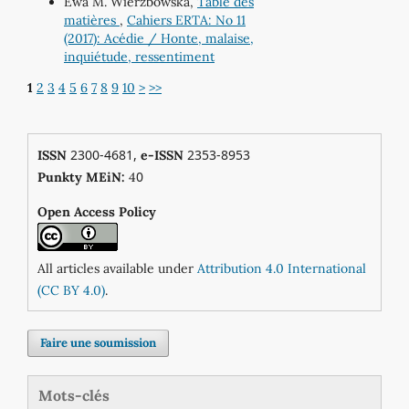
Ewa M. Wierzbowska,
Table des
matières
,
Cahiers ERTA: No 11
(2017): Acédie / Honte, malaise,
inquiétude, ressentiment
1
2
3
4
5
6
7
8
9
10
>
>>
2300-4681,
2353-8953
ISSN
e-ISSN
0
Punkty MEiN:
4
Open Access Policy
All articles available under
Attribution 4.0 International
(CC BY 4.0)
.
Faire une soumission
Mots-clés