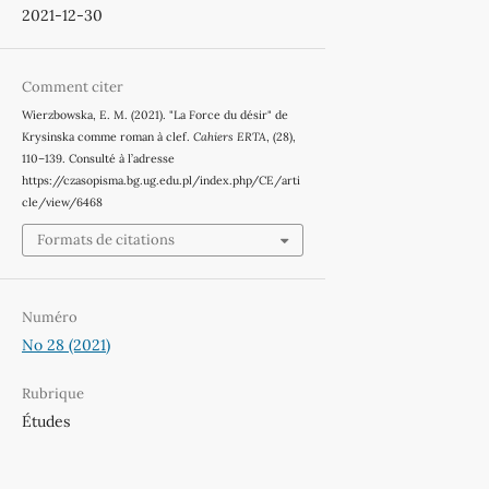
2021-12-30
Comment citer
Wierzbowska, E. M. (2021). "La Force du désir" de
Krysinska comme roman à clef.
Cahiers ERTA
, (28),
110–139. Consulté à l’adresse
https://czasopisma.bg.ug.edu.pl/index.php/CE/arti
cle/view/6468
Formats de citations
Numéro
No 28 (2021)
Rubrique
Études