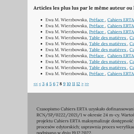
Articles les plus lus par le même auteur ou
Ewa M. Wierzbowska,
Préface
,
Cahiers ERTA:
Ewa M. Wierzbowska,
Préface
,
Cahiers ERTA
Ewa M. Wierzbowska,
Préface
,
Cahiers ERTA:
Ewa M. Wierzbowska,
Table des matières
,
Ca
Ewa M. Wierzbowska,
Table des matières
,
Ca
Ewa M. Wierzbowska,
Table des matières
,
Ca
Ewa M. Wierzbowska,
Préface
,
Cahiers ERTA:
Ewa M. Wierzbowska,
Table des matières
,
Ca
Ewa M. Wierzbowska,
Table des matières
,
Ca
Ewa M. Wierzbowska,
Préface
,
Cahiers ERTA:
<<
<
3
4
5
6
7
8
9
10
11
12
>
>>
Czasopismo Cahiers ERTA uzyskało dofinansowanie
RCN/SP/0222/2021/1 w okresie 24 m-cy. Wartość 
projektu Cahiers ERTA maksymalizuje dostępność
procesów edytorskich; usprawnia proces weryfikac
podpisano w dniu 19.12.2022.