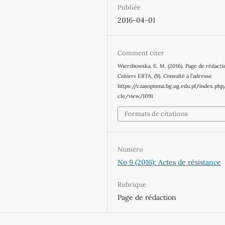
Publiée
2016-04-01
Comment citer
Wierzbowska, E. M. (2016). Page de rédacti
Cahiers ERTA
, (9). Consulté à l’adresse
https://czasopisma.bg.ug.edu.pl/index.php
cle/view/1091
Formats de citations
Numéro
No 9 (2016): Actes de résistance
Rubrique
Page de rédaction