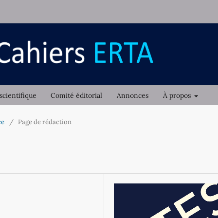
scientifique
Comité éditorial
Annonces
À propos
ce
/
Page de rédaction