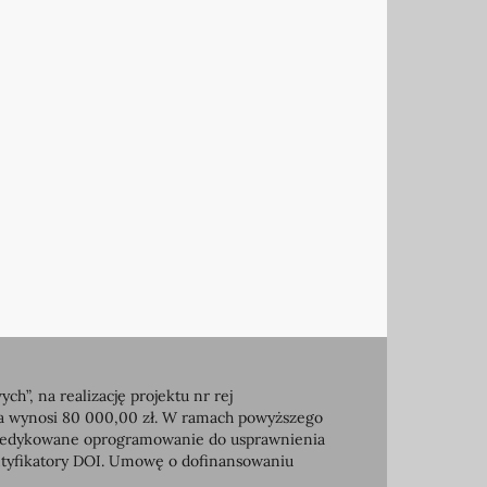
, na realizację projektu nr rej
ia wynosi 80 000,00 zł. W ramach powyższego
e dedykowane oprogramowanie do usprawnienia
entyfikatory DOI. Umowę o dofinansowaniu