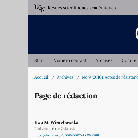
Revues scientifiques académiques
Start
Numéro courant
Archives
Comité 
Accueil
/
Archives
/
No 9 (2016): Actes de résistan
Page de rédaction
Ewa M. Wierzbowska
Université de Gdansk
https://orcid.org/0000-0002-4888-9369