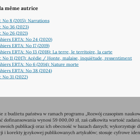
 la même autrice
 No 8 (2015): Narrations
: No 36 (2023)
 No 26 (2021)
hiers ERTA: No 24 (2020)
hiers ERTA: No 17 (2019)
hiers ERTA: No 13 (2018): La terre, le territoire, la carte
 No 11 (2017): Acédie / Honte, malaise, inquiétude, ressentiment
hiers ERTA: No 6 (2014): Nature morte
hiers ERTA: No 38 (2024)
 No 31 (2022)
 z budżetu państwa w ramach programu „Rozwój czasopism naukowych”
dofinansowania wynosi 59 000,00 zł, zaś całkowita wartość zadan
 swoich publikacji oraz ich obecność w bazach danych; wykorzystuj
ji i korekty językowej publikowanych artykułów; stosuje cyfrowe id