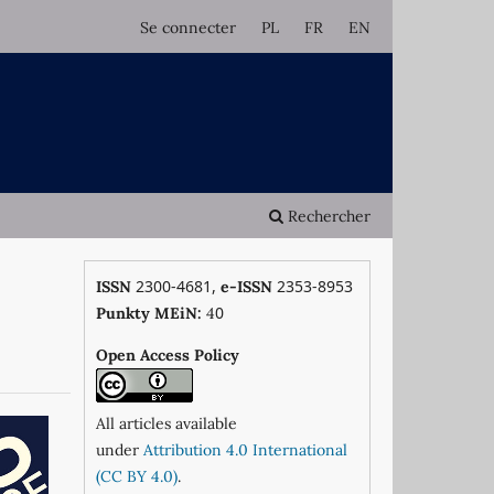
Se connecter
PL
FR
EN
Rechercher
2300-4681,
2353-8953
ISSN
e-ISSN
0
Punkty MEiN:
4
Open Access Policy
All articles available
under
Attribution 4.0 International
(CC BY 4.0)
.