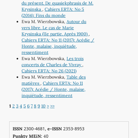
du présent. De quasiekphrasis de M.
Krysinska
,
Cahiers ERTA: No 5
(2014): Fins du monde
Ewa M. Wierzbowska,
Autour du
vers libre. Le cas de Marie
Krysinska (IIe partie. Après 1900)
,
Cahiers ERTA: No 11 (2017): Acédie /
Honte, malaise, inquiétude,
ressentiment
Ewa M. Wierzbowska,
Les trois
concerts de Charles de Vivray
,
Cahiers ERTA: No 26 (2021)
Ewa M. Wierzbowska,
Table des
matières
,
Cahiers ERTA: No 11
(2017): Acédie / Honte, malaise,
inquiétude, ressentiment
1
2
3
4
5
6
7
8
9
10
>
>>
2300-4681,
2353-8953
ISSN
e-ISSN
0
Punkty MEiN:
4