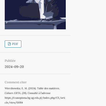
PDF
Publiée
2024-09-20
Comment citer
Wierzbowska, E. M. (2024). Table des matières.
Cahiers ERTA
, (39). Consulté à l’adresse
https://czasopisma.bg.ug.edu.pl/index.php/CE/arti
cle/view/11084