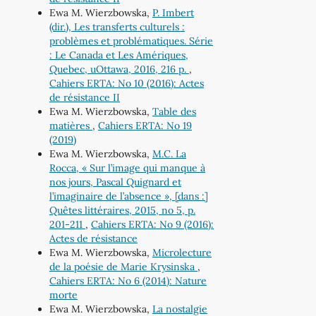
Ewa M. Wierzbowska,
P. Imbert
(dir.), Les transferts culturels :
problèmes et problématiques. Série
: Le Canada et Les Amériques,
Quebec, uOttawa, 2016, 216 p.
,
Cahiers ERTA: No 10 (2016): Actes
de résistance II
Ewa M. Wierzbowska,
Table des
matières
,
Cahiers ERTA: No 19
(2019)
Ewa M. Wierzbowska,
M.C. La
Rocca, « Sur l’image qui manque à
nos jours, Pascal Quignard et
l’imaginaire de l’absence », [dans :]
Quêtes littéraires, 2015, no 5, p.
201-211
,
Cahiers ERTA: No 9 (2016):
Actes de résistance
Ewa M. Wierzbowska,
Microlecture
de la poésie de Marie Krysinska
,
Cahiers ERTA: No 6 (2014): Nature
morte
Ewa M. Wierzbowska,
La nostalgie