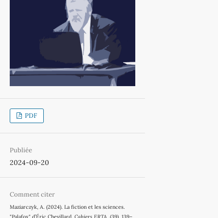
PDF
Publiée
2024-09-20
Comment citer
Maziarczyk, A. (2024). La fiction et les sciences.
"Palafox" d’Éric Chevillard.
Cahiers ERTA
, (39), 139–