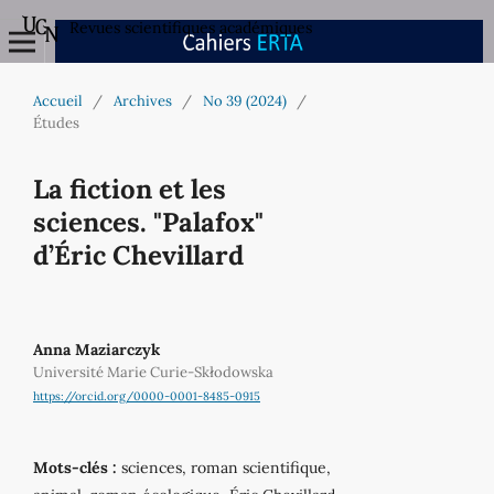
Revues scientifiques académiques
Accueil
/
Archives
/
No 39 (2024)
/
Études
La fiction et les
sciences. "Palafox"
d’Éric Chevillard
Anna Maziarczyk
Université Marie Curie-Skłodowska
https://orcid.org/0000-0001-8485-0915
Mots-clés :
sciences, roman scientifique,