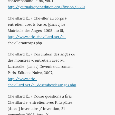
contemporaine, 2015, vol. 11,
http://journals.openedition.org/fixxion/8659
.
Chevillard É., « Cheviller au corps »,
entretien avec E. Favre, [dans :] Le
Matricule des Anges, 2005, no 61,
http://www.eric-chevillard.net/e_
chevilleraucorps.php.
Chevillard É., « Des crabes, des anges ou
des monstres », entretien avec M.
Larnaudie, [dans :] Devenirs du roman,
Paris, Éditions Naïve, 2007,
http://www.eric-
chevillard.net/e_descrabesdesanges.php
.
Chevillard É., « Douze questions à Éric
Chevillard », entretien avec F. Leplâtre,
[dans :] Inventaire / Invention, 21
novembre 2006, http://