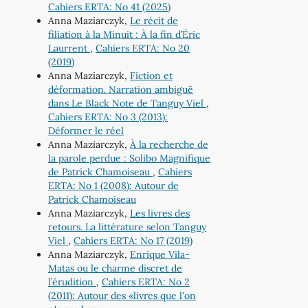
Cahiers ERTA: No 41 (2025)
Anna Maziarczyk,
Le récit de
filiation à la Minuit : À la fin d’Éric
Laurrent
,
Cahiers ERTA: No 20
(2019)
Anna Maziarczyk,
Fiction et
déformation. Narration ambiguë
dans Le Black Note de Tanguy Viel
,
Cahiers ERTA: No 3 (2013):
Déformer le réel
Anna Maziarczyk,
À la recherche de
la parole perdue : Solibo Magnifique
de Patrick Chamoiseau
,
Cahiers
ERTA: No 1 (2008): Autour de
Patrick Chamoiseau
Anna Maziarczyk,
Les livres des
retours. La littérature selon Tanguy
Viel
,
Cahiers ERTA: No 17 (2019)
Anna Maziarczyk,
Enrique Vila-
Matas ou le charme discret de
l’érudition
,
Cahiers ERTA: No 2
(2011): Autour des «livres que l'on