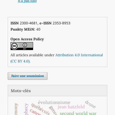
n'a pas lus»
2300-4681,
2353-8953
ISSN
e-ISSN
0
Punkty MEiN:
4
Open Access Policy
All articles available under
Attribution 4.0 International
(CC BY 4.0)
.
Faire une soumission
Mots-clés
drone
évolutionnisme
québécois
prophecy
jean hatzfeld
second world war