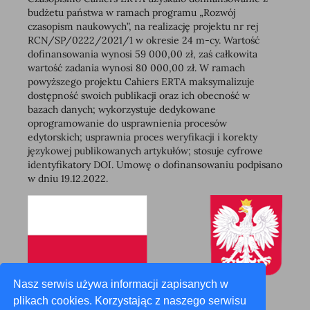
budżetu państwa w ramach programu „Rozwój
czasopism naukowych”, na realizację projektu nr rej
RCN/SP/0222/2021/1 w okresie 24 m-cy. Wartość
dofinansowania wynosi 59 000,00 zł, zaś całkowita
wartość zadania wynosi 80 000,00 zł. W ramach
powyższego projektu Cahiers ERTA maksymalizuje
dostępność swoich publikacji oraz ich obecność w
bazach danych; wykorzystuje dedykowane
oprogramowanie do usprawnienia procesów
edytorskich; usprawnia proces weryfikacji i korekty
językowej publikowanych artykułów; stosuje cyfrowe
identyfikatory DOI. Umowę o dofinansowaniu podpisano
w dniu 19.12.2022.
Nasz serwis używa informacji zapisanych w
plikach cookies. Korzystając z naszego serwisu