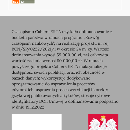
Czasopismo Cahiers ERTA uzyskało dofinansowanie z
budżetu państwa w ramach programu „Rozwój
czasopism naukowych”, na realizację projektu nr rej
RCN/SP/0222/2021/1 w okresie 24 m-cy. Wartość
dofinansowania wynosi 59 000,00 zł, zaś całkowita
wartość zadania wynosi 80 000,00 zł. W ramach
powyższego projektu Cahiers ERTA maksymalizuje
dostępność swoich publikacji oraz ich obecność w
bazach danych; wykorzystuje dedykowane
oprogramowanie do usprawnienia procesów
edytorskich; usprawnia proces weryfikacji i korekty
językowej publikowanych artykułów; stosuje cyfrowe
identyfikatory DOI. Umowę o dofinansowaniu podpisano
w dniu 19.12.2022.