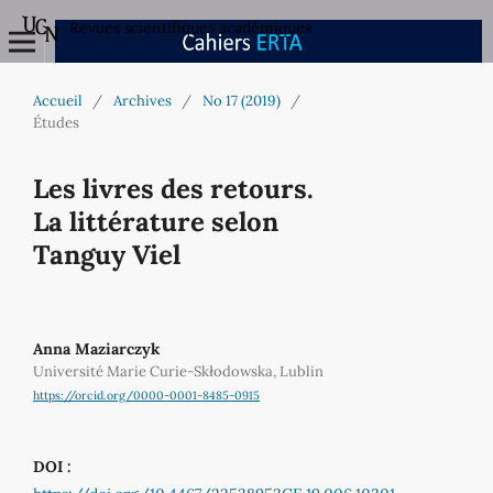
Revues scientifiques académiques
Accueil
/
Archives
/
No 17 (2019)
/
Études
Les livres des retours.
La littérature selon
Tanguy Viel
Anna Maziarczyk
Université Marie Curie‐Skłodowska, Lublin
https://orcid.org/0000-0001-8485-0915
DOI :