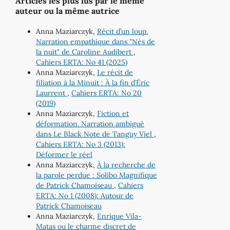
Articles les plus lus par le même
auteur ou la même autrice
Anna Maziarczyk,
Récit d’un loup.
Narration empathique dans "Nés de
la nuit" de Caroline Audibert
,
Cahiers ERTA: No 41 (2025)
Anna Maziarczyk,
Le récit de
filiation à la Minuit : À la fin d’Éric
Laurrent
,
Cahiers ERTA: No 20
(2019)
Anna Maziarczyk,
Fiction et
déformation. Narration ambiguë
dans Le Black Note de Tanguy Viel
,
Cahiers ERTA: No 3 (2013):
Déformer le réel
Anna Maziarczyk,
À la recherche de
la parole perdue : Solibo Magnifique
de Patrick Chamoiseau
,
Cahiers
ERTA: No 1 (2008): Autour de
Patrick Chamoiseau
Anna Maziarczyk,
Enrique Vila-
Matas ou le charme discret de