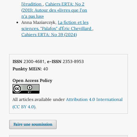
l’érudition
,
Cahiers ERTA: No 2
(2011): Autour des «livres que l'on
n'a pas lus»
Anna Maziarczyk,
La fiction et les
sciences. "Palafox" d’Éric Chevillard
,
Cahiers ERTA: No 39 (2024)
2300-4681,
2353-8953
ISSN
e-ISSN
0
Punkty MEiN:
4
Open Access Policy
All articles available under
Attribution 4.0 International
(CC BY 4.0)
.
Faire une soumission