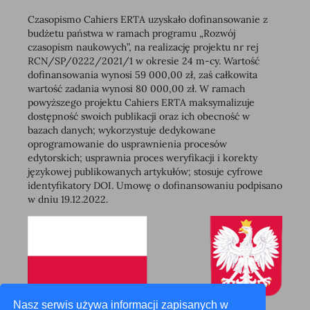
Czasopismo Cahiers ERTA uzyskało dofinansowanie z
budżetu państwa w ramach programu „Rozwój
czasopism naukowych”, na realizację projektu nr rej
RCN/SP/0222/2021/1 w okresie 24 m-cy. Wartość
dofinansowania wynosi 59 000,00 zł, zaś całkowita
wartość zadania wynosi 80 000,00 zł. W ramach
powyższego projektu Cahiers ERTA maksymalizuje
dostępność swoich publikacji oraz ich obecność w
bazach danych; wykorzystuje dedykowane
oprogramowanie do usprawnienia procesów
edytorskich; usprawnia proces weryfikacji i korekty
językowej publikowanych artykułów; stosuje cyfrowe
identyfikatory DOI. Umowę o dofinansowaniu podpisano
w dniu 19.12.2022.
Nasz serwis używa informacji zapisanych w