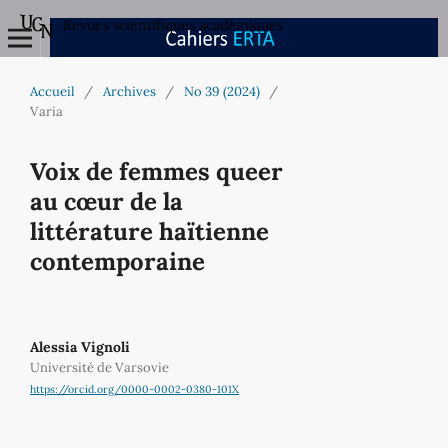
Revues scientifiques académiques
Accueil
/
Archives
/
No 39 (2024)
/
Varia
Voix de femmes queer
au cœur de la
littérature haïtienne
contemporaine
Alessia Vignoli
Université de Varsovie
https://orcid.org/0000-0002-0380-101X