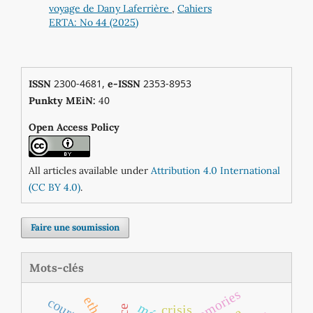
voyage de Dany Laferrière
,
Cahiers
ERTA: No 44 (2025)
2300-4681,
2353-8953
ISSN
e-ISSN
0
Punkty MEiN:
4
Open Access Policy
All articles available under
Attribution 4.0 International
(CC BY 4.0)
.
Faire une soumission
Mots-clés
memories
ethos
crisis