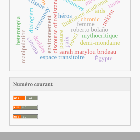
courtisane
mémoires
discourse of resistance
littérature acadienne
ruins
testimony
dialogism
aids
tolkien
héros
environnement
chronic
heterotopia
femme
roberto bolaño
manipulation
posture
souci
mythocritique
doubles
cinema
paix
demi-mondaine
sarah marylou brideau
espace transitoire
Égypte
Numéro courant