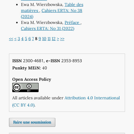
Ewa M. Wierzbowska,
Table des
matières
,
Cahiers ERTA: No 38
(2024)
Ewa M. Wierzbowska,
Préface
,
Cahiers ERTA: No 31 (2022)
<<
<
3
4
5
6
7
8
9
10
11
12
>
>>
2300-4681,
2353-8953
ISSN
e-ISSN
0
Punkty MEiN:
4
Open Access Policy
All articles available under
Attribution 4.0 International
(CC BY 4.0)
.
Faire une soumission