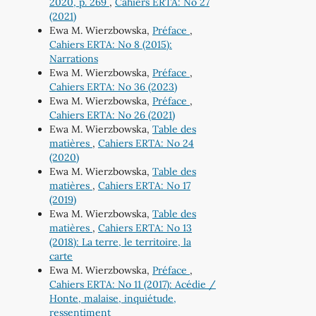
2020, p. 269
,
Cahiers ERTA: No 27
(2021)
Ewa M. Wierzbowska,
Préface
,
Cahiers ERTA: No 8 (2015):
Narrations
Ewa M. Wierzbowska,
Préface
,
Cahiers ERTA: No 36 (2023)
Ewa M. Wierzbowska,
Préface
,
Cahiers ERTA: No 26 (2021)
Ewa M. Wierzbowska,
Table des
matières
,
Cahiers ERTA: No 24
(2020)
Ewa M. Wierzbowska,
Table des
matières
,
Cahiers ERTA: No 17
(2019)
Ewa M. Wierzbowska,
Table des
matières
,
Cahiers ERTA: No 13
(2018): La terre, le territoire, la
carte
Ewa M. Wierzbowska,
Préface
,
Cahiers ERTA: No 11 (2017): Acédie /
Honte, malaise, inquiétude,
ressentiment