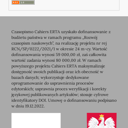
Czasopismo Cahiers ERTA uzyskało dofinansowanie z
budżetu państwa w ramach programu „Rozwój
czasopism naukowych”, na realizację projektu nr rej
RCN/SP/0222/2021/1 w okresie 24 m-cy. Wartość
dofinansowania wynosi 59 000,00 zł, zaś całkowita
wartość zadania wynosi 80 000,00 zł. W ramach
powyższego projektu Cahiers ERTA maksymalizuje
dostępność swoich publikacji oraz ich obecność w
bazach danych; wykorzystuje dedykowane
oprogramowanie do usprawnienia procesów
edytorskich; usprawnia proces weryfikacji i korekty
językowej publikowanych artykułów; stosuje cyfrowe
identyfikatory DOI. Umowę o dofinansowaniu podpisano
w dniu 19.12.2022.