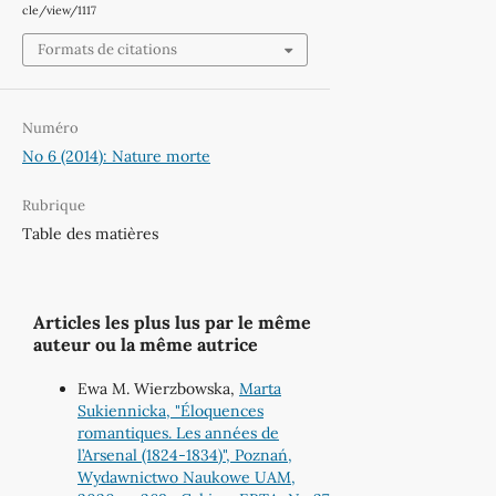
cle/view/1117
Formats de citations
Numéro
No 6 (2014): Nature morte
Rubrique
Table des matières
Articles les plus lus par le même
auteur ou la même autrice
Ewa M. Wierzbowska,
Marta
Sukiennicka, "Éloquences
romantiques. Les années de
l’Arsenal (1824-1834)", Poznań,
Wydawnictwo Naukowe UAM,