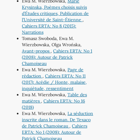
Ewa M. Wierzbowska,
Marie
Krysinska, Poèmes choisis suivis
d’Études critiques, Publication de
l’Université de Saint-Étienne
,
Cahiers ERTA: No 8 (2015):
Narrations
Tomasz Swoboda, Ewa M.
Wierzbowska, Olga Wrońska,
Avant-propos
,
Cahiers ERTA: No 1
(2008): Autour de Patrick
Chamoiseau
Ewa M. Wierzbowska,
Page de
rédaction
,
Cahiers ERTA: No 11
(2017): Acédie / Honte, malaise,
inquiétude, ressentiment
Ewa M. Wierzbowska,
Table des
matières
,
Cahiers ERTA: No 16
(2018)
Ewa M. Wierzbowska,
La séduction
inscrite dans le roman. De Texaco
de Patrick Chamoiseau
,
Cahiers
ERTA: No 1 (2008): Autour de
Patrick Chamoiseau