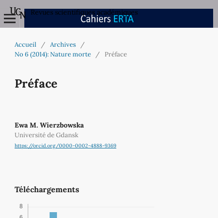
Revues scientifiques académiques
Accueil
/
Archives
/
No 6 (2014): Nature morte
/
Préface
Préface
Ewa M. Wierzbowska
Université de Gdansk
https://orcid.org/0000-0002-4888-9369
Téléchargements