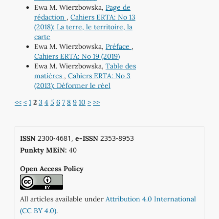
Ewa M. Wierzbowska,
Page de
rédaction
,
Cahiers ERTA: No 13
(2018): La terre, le territoire, la
carte
Ewa M. Wierzbowska,
Préface
,
Cahiers ERTA: No 19 (2019)
Ewa M. Wierzbowska,
Table des
matières
,
Cahiers ERTA: No 3
(2013): Déformer le réel
<<
<
1
2
3
4
5
6
7
8
9
10
>
>>
2300-4681,
2353-8953
ISSN
e-ISSN
0
Punkty MEiN:
4
Open Access Policy
All articles available under
Attribution 4.0 International
(CC BY 4.0)
.