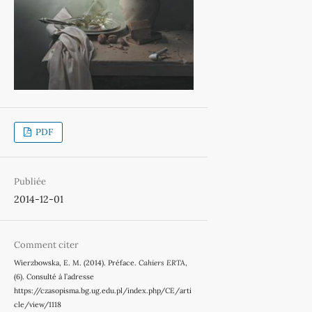
PDF
Publiée
2014-12-01
Comment citer
Wierzbowska, E. M. (2014). Préface.
Cahiers ERTA
,
(6). Consulté à l’adresse
https://czasopisma.bg.ug.edu.pl/index.php/CE/arti
cle/view/1118