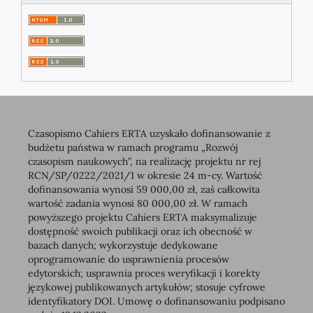
Czasopismo Cahiers ERTA uzyskało dofinansowanie z
budżetu państwa w ramach programu „Rozwój
czasopism naukowych”, na realizację projektu nr rej
RCN/SP/0222/2021/1 w okresie 24 m-cy. Wartość
dofinansowania wynosi 59 000,00 zł, zaś całkowita
wartość zadania wynosi 80 000,00 zł. W ramach
powyższego projektu Cahiers ERTA maksymalizuje
dostępność swoich publikacji oraz ich obecność w
bazach danych; wykorzystuje dedykowane
oprogramowanie do usprawnienia procesów
edytorskich; usprawnia proces weryfikacji i korekty
językowej publikowanych artykułów; stosuje cyfrowe
identyfikatory DOI. Umowę o dofinansowaniu podpisano