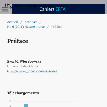
Revues scientifiques académiques
Accueil
/
Archives
/
No 6 (2014): Nature morte
/
Préface
Préface
Ewa M. Wierzbowska
Université de Gdansk
https://orcid.org/0000-0002-4888-9369
Téléchargements