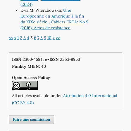
(2024)
Ewa M. Wierzbowska,
Une
Européenne en Amérique à la fin
du XIXe siècle
,
Cahiers ERTA: No 9
(2016): Actes de résistance
<<
<
1
2
3
4
5
6
7
8
9
10
>
>>
2300-4681,
2353-8953
ISSN
e-ISSN
0
Punkty MEiN:
4
Open Access Policy
All articles available under
Attribution 4.0 International
(CC BY 4.0)
.
Faire une soumission