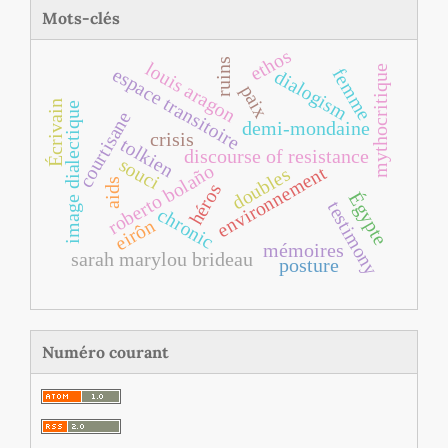
Mots-clés
ethos
ruins
louis aragon
mythocritique
espace transitoire
femme
dialogism
paix
Écrivain
image dialectique
courtisane
demi-mondaine
crisis
tolkien
discourse of resistance
souci
roberto bolaño
environnement
doubles
aids
héros
Égypte
testimony
chronic
eirôn
mémoires
sarah marylou brideau
posture
Numéro courant