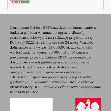
Czasopismo Cahiers ERTA uzyskało dofinansowanie z
budżetu państwa w ramach programu „Rozwój
czasopism naukowych”, na realizację projektu nr rej
RCN/SP/0222/2021/1 w okresie 24 m-cy. Wartość
dofinansowania wynosi 59 000,00 zł, zaś całkowita
wartość zadania wynosi 80 000,00 zł. W ramach
powyższego projektu Cahiers ERTA maksymalizuje
dostępność swoich publikacji oraz ich obecność w
bazach danych; wykorzystuje dedykowane
oprogramowanie do usprawnienia procesów
edytorskich; usprawnia proces weryfikacji i korekty
językowej publikowanych artykułów; stosuje cyfrowe
identyfikatory DOI. Umowę o dofinansowaniu podpisano
w dniu 19.12.2022.