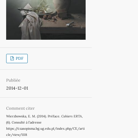
PDF
Publiée
2014-12-01
Comment citer
Wierzbowska, E. M. (2014). Préface.
Cahiers ERTA
,
(6). Consulté à l’adresse
https://czasopisma.bg.ug.edu.pl/index.php/CE/arti
cle/view/1118