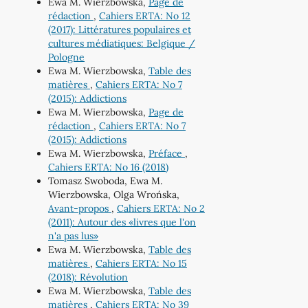
Ewa M. Wierzbowska,
Page de
rédaction
,
Cahiers ERTA: No 12
(2017): Littératures populaires et
cultures médiatiques: Belgique /
Pologne
Ewa M. Wierzbowska,
Table des
matières
,
Cahiers ERTA: No 7
(2015): Addictions
Ewa M. Wierzbowska,
Page de
rédaction
,
Cahiers ERTA: No 7
(2015): Addictions
Ewa M. Wierzbowska,
Préface
,
Cahiers ERTA: No 16 (2018)
Tomasz Swoboda, Ewa M.
Wierzbowska, Olga Wrońska,
Avant-propos
,
Cahiers ERTA: No 2
(2011): Autour des «livres que l'on
n'a pas lus»
Ewa M. Wierzbowska,
Table des
matières
,
Cahiers ERTA: No 15
(2018): Révolution
Ewa M. Wierzbowska,
Table des
matières
,
Cahiers ERTA: No 39