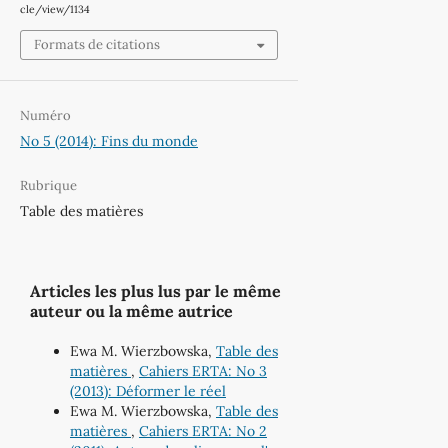
cle/view/1134
Formats de citations
Numéro
No 5 (2014): Fins du monde
Rubrique
Table des matières
Articles les plus lus par le même
auteur ou la même autrice
Ewa M. Wierzbowska,
Table des
matières
,
Cahiers ERTA: No 3
(2013): Déformer le réel
Ewa M. Wierzbowska,
Table des
matières
,
Cahiers ERTA: No 2