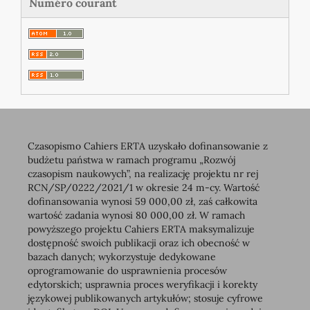
Numéro courant
Czasopismo Cahiers ERTA uzyskało dofinansowanie z
budżetu państwa w ramach programu „Rozwój
czasopism naukowych”, na realizację projektu nr rej
RCN/SP/0222/2021/1 w okresie 24 m-cy. Wartość
dofinansowania wynosi 59 000,00 zł, zaś całkowita
wartość zadania wynosi 80 000,00 zł. W ramach
powyższego projektu Cahiers ERTA maksymalizuje
dostępność swoich publikacji oraz ich obecność w
bazach danych; wykorzystuje dedykowane
oprogramowanie do usprawnienia procesów
edytorskich; usprawnia proces weryfikacji i korekty
językowej publikowanych artykułów; stosuje cyfrowe