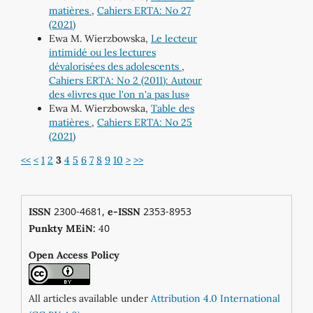
matières
,
Cahiers ERTA: No 27
(2021)
Ewa M. Wierzbowska,
Le lecteur
intimidé ou les lectures
dévalorisées des adolescents
,
Cahiers ERTA: No 2 (2011): Autour
des «livres que l'on n'a pas lus»
Ewa M. Wierzbowska,
Table des
matières
,
Cahiers ERTA: No 25
(2021)
<<
<
1
2
3
4
5
6
7
8
9
10
>
>>
2300-4681,
2353-8953
ISSN
e-ISSN
0
Punkty MEiN:
4
Open Access Policy
All articles available under
Attribution 4.0 International