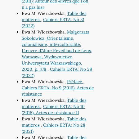
(2011): Autour des «livres que l'on
n'a pas lus»
Ewa M. Wierzbowska,
Table des
matières
,
Cahiers ERTA: No 31
(2022)
Ewa M. Wierzbowska,
Małgorzata
Sokołowicz, Orientalisme,
colonialisme, interculturalité.
L’œuvre d’Aline Réveillaud de Lens,
Warszawa, Wydawnictwo
Uniwersytetu Warszawskiego,
2020, p. 378
,
Cahiers ERTA: No 29
(2022)
Ewa M. Wierzbowska,
Préface
,
Cahiers ERTA: No 9 (2016): Actes de
résistance
Ewa M. Wierzbowska,
Table des
matières
,
Cahiers ERTA: No 10
(2016): Actes de résistance II
Ewa M. Wierzbowska,
Table des
matières
,
Cahiers ERTA: No 28
(2021)
Ewa M. Wierzbowska,
Table des