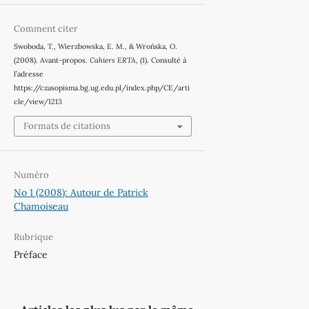
Comment citer
Swoboda, T., Wierzbowska, E. M., & Wrońska, O.
(2008). Avant-propos.
Cahiers ERTA
, (1). Consulté à
l’adresse
https://czasopisma.bg.ug.edu.pl/index.php/CE/arti
cle/view/1213
Formats de citations
Numéro
No 1 (2008): Autour de Patrick
Chamoiseau
Rubrique
Préface