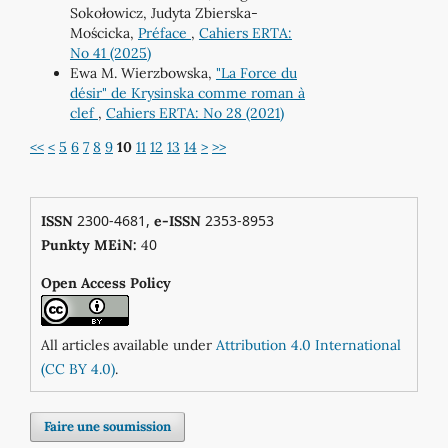
Sokołowicz, Judyta Zbierska-
Mościcka,
Préface
,
Cahiers ERTA:
No 41 (2025)
Ewa M. Wierzbowska,
"La Force du
désir" de Krysinska comme roman à
clef
,
Cahiers ERTA: No 28 (2021)
<<
<
5
6
7
8
9
10
11
12
13
14
>
>>
2300-4681,
2353-8953
ISSN
e-ISSN
0
Punkty MEiN:
4
Open Access Policy
All articles available under
Attribution 4.0 International
(CC BY 4.0)
.
Faire une soumission