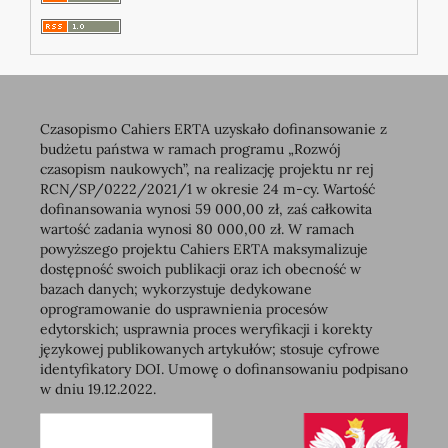
Czasopismo Cahiers ERTA uzyskało dofinansowanie z
budżetu państwa w ramach programu „Rozwój
czasopism naukowych”, na realizację projektu nr rej
RCN/SP/0222/2021/1 w okresie 24 m-cy. Wartość
dofinansowania wynosi 59 000,00 zł, zaś całkowita
wartość zadania wynosi 80 000,00 zł. W ramach
powyższego projektu Cahiers ERTA maksymalizuje
dostępność swoich publikacji oraz ich obecność w
bazach danych; wykorzystuje dedykowane
oprogramowanie do usprawnienia procesów
edytorskich; usprawnia proces weryfikacji i korekty
językowej publikowanych artykułów; stosuje cyfrowe
identyfikatory DOI. Umowę o dofinansowaniu podpisano
w dniu 19.12.2022.