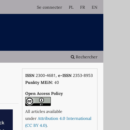
Se connecter
PL
FR
EN
Rechercher
2300-4681,
2353-8953
ISSN
e-ISSN
0
Punkty MEiN:
4
Open Access Policy
All articles available
under
Attribution 4.0 International
(CC BY 4.0)
.