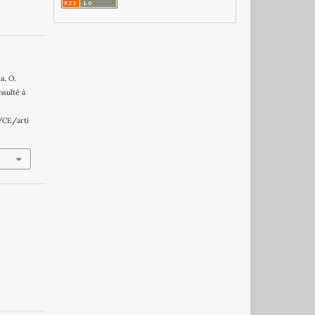
a, O.
onsulté à
/CE/arti