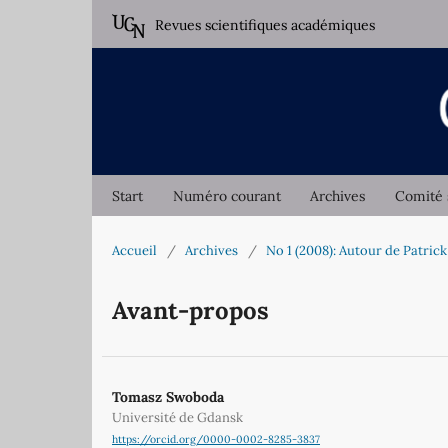
Revues scientifiques académiques
Start
Numéro courant
Archives
Comité 
Accueil
/
Archives
/
No 1 (2008): Autour de Patri
Avant-propos
Tomasz Swoboda
Université de Gdansk
https://orcid.org/0000-0002-8285-3837