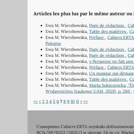
Articles les plus lus par le même auteur ou
Ewa M. Wierzbowska,
Page de rédaction
,
Cah
Ewa M. Wierzbowska,
Table des matières
,
Ca
Ewa M. Wierzbowska,
Préface
,
Cahiers ERTA:
Pologne
Ewa M. Wierzbowska,
Page de rédaction
,
Cah
Ewa M. Wierzbowska,
Page de rédaction
,
Cah
Ewa M. Wierzbowska,
« Personne ne fait une 
Ewa M. Wierzbowska,
Préface
,
Cahiers ERTA
Ewa M. Wierzbowska,
Un masque qui démasq
Ewa M. Wierzbowska,
Table des matières
,
Ca
Ewa M. Wierzbowska,
Marta Sukiennicka, "Él
Wydawnictwo Naukowe UAM, 2020, p. 269
,
<<
<
2
3
4
5
6
7
8
9
10
11
>
>>
Czasopismo Cahiers ERTA uzyskało dofinansowanie
RCN/SP/0222/2021/1 w okresie 24 m-cy. Wartość 