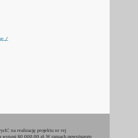
que /
, na realizację projektu nr rej
ia wynosi 80 000,00 zł. W ramach powyższego