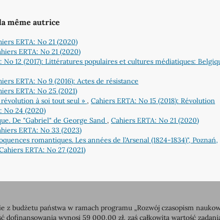
 la même autrice
iers ERTA: No 21 (2020)
hiers ERTA: No 21 (2020)
 No 12 (2017): Littératures populaires et cultures médiatiques: Belgi
iers ERTA: No 9 (2016): Actes de résistance
iers ERTA: No 25 (2021)
révolution à soi tout seul »
,
Cahiers ERTA: No 15 (2018): Révolution
: No 24 (2020)
ue. De "Gabriel" de George Sand
,
Cahiers ERTA: No 21 (2020)
hiers ERTA: No 33 (2023)
oquences romantiques. Les années de l’Arsenal (1824-1834)", Poznań,
Cahiers ERTA: No 27 (2021)
 z budżetu państwa w ramach programu „Rozwój czasopism naukowych”
dofinansowania wynosi 59 000,00 zł, zaś całkowita wartość zadan