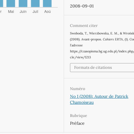
2008-09-01
Comment citer
Swoboda, T., Wierzbowska, E. M., & Wrońsk
(2008). Avant-propos.
Cahiers ERTA
, (1). C
l’adresse
https://czasopisma.bg.ug.edu.pl/index.php
cle/view/1213
Formats de citations
Numéro
No 1 (2008): Autour de Patrick
Chamoiseau
Rubrique
Préface