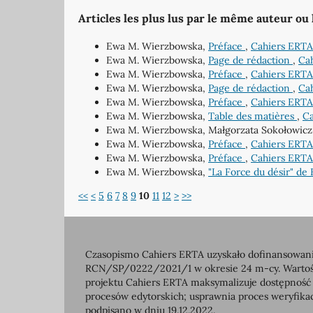
Articles les plus lus par le même auteur ou
Ewa M. Wierzbowska,
Préface
,
Cahiers ERTA
Ewa M. Wierzbowska,
Page de rédaction
,
Cah
Ewa M. Wierzbowska,
Préface
,
Cahiers ERTA:
Ewa M. Wierzbowska,
Page de rédaction
,
Cah
Ewa M. Wierzbowska,
Préface
,
Cahiers ERTA
Ewa M. Wierzbowska,
Table des matières
,
Ca
Ewa M. Wierzbowska, Małgorzata Sokołowicz,
Ewa M. Wierzbowska,
Préface
,
Cahiers ERTA
Ewa M. Wierzbowska,
Préface
,
Cahiers ERTA
Ewa M. Wierzbowska,
"La Force du désir" d
<<
<
5
6
7
8
9
10
11
12
>
>>
Czasopismo Cahiers ERTA uzyskało dofinansowanie
RCN/SP/0222/2021/1 w okresie 24 m-cy. Wartość 
projektu Cahiers ERTA maksymalizuje dostępność
procesów edytorskich; usprawnia proces weryfikac
podpisano w dniu 19.12.2022.