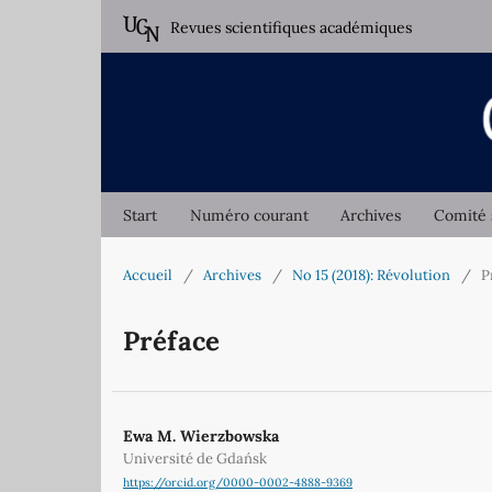
Revues scientifiques académiques
Start
Numéro courant
Archives
Comité 
Accueil
/
Archives
/
No 15 (2018): Révolution
/
P
Préface
Ewa M. Wierzbowska
Université de Gdańsk
https://orcid.org/0000-0002-4888-9369