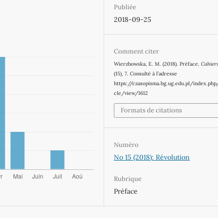
Publiée
2018-09-25
Comment citer
Wierzbowska, E. M. (2018). Préface.
Cahier
(15), 7. Consulté à l’adresse
https://czasopisma.bg.ug.edu.pl/index.php
cle/view/1612
Formats de citations
Numéro
No 15 (2018): Révolution
Rubrique
Préface