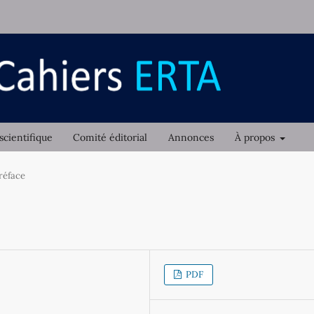
scientifique
Comité éditorial
Annonces
À propos
réface
PDF