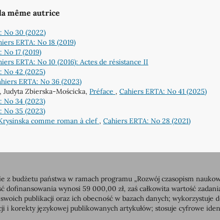
 la même autrice
: No 30 (2022)
iers ERTA: No 18 (2019)
 No 17 (2019)
iers ERTA: No 10 (2016): Actes de résistance II
: No 42 (2025)
hiers ERTA: No 36 (2023)
 Judyta Zbierska-Mościcka,
Préface
,
Cahiers ERTA: No 41 (2025)
: No 34 (2023)
: No 35 (2023)
e Krysinska comme roman à clef
,
Cahiers ERTA: No 28 (2021)
 z budżetu państwa w ramach programu „Rozwój czasopism naukowych”
dofinansowania wynosi 59 000,00 zł, zaś całkowita wartość zadan
 swoich publikacji oraz ich obecność w bazach danych; wykorzystuj
ji i korekty językowej publikowanych artykułów; stosuje cyfrowe id