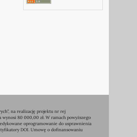
, na realizację projektu nr rej
ia wynosi 80 000,00 zł. W ramach powyższego
e dedykowane oprogramowanie do usprawnienia
entyfikatory DOI. Umowę o dofinansowaniu