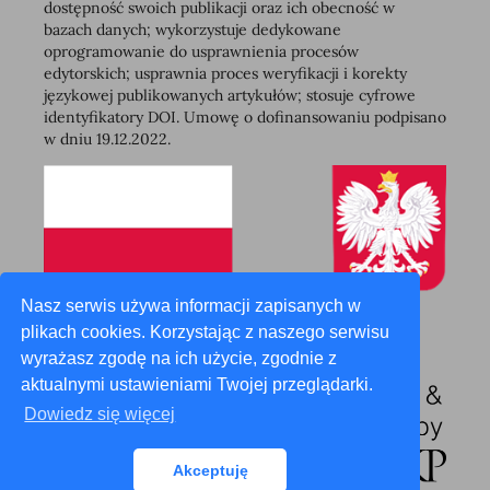
dostępność swoich publikacji oraz ich obecność w
bazach danych; wykorzystuje dedykowane
oprogramowanie do usprawnienia procesów
edytorskich; usprawnia proces weryfikacji i korekty
językowej publikowanych artykułów; stosuje cyfrowe
identyfikatory DOI. Umowę o dofinansowaniu podpisano
w dniu 19.12.2022.
Nasz serwis używa informacji zapisanych w
plikach cookies. Korzystając z naszego serwisu
wyrażasz zgodę na ich użycie, zgodnie z
aktualnymi ustawieniami Twojej przeglądarki.
Dowiedz się więcej
Akceptuję