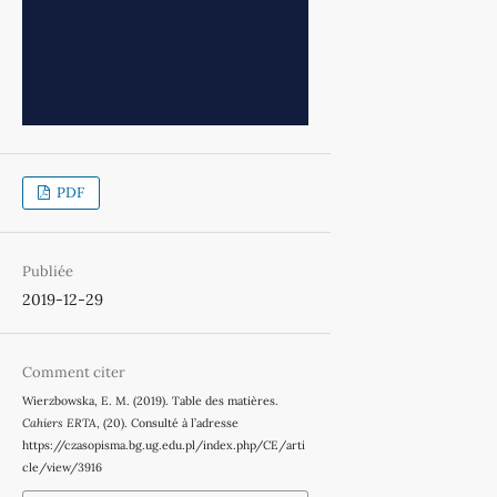
PDF
Publiée
2019-12-29
Comment citer
Wierzbowska, E. M. (2019). Table des matières.
Cahiers ERTA
, (20). Consulté à l’adresse
https://czasopisma.bg.ug.edu.pl/index.php/CE/arti
cle/view/3916