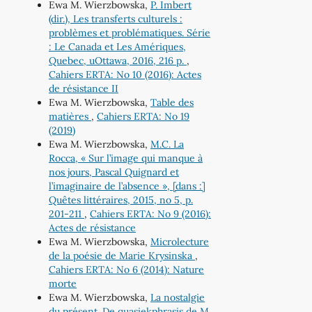
Ewa M. Wierzbowska,
P. Imbert
(dir.), Les transferts culturels :
problèmes et problématiques. Série
: Le Canada et Les Amériques,
Quebec, uOttawa, 2016, 216 p.
,
Cahiers ERTA: No 10 (2016): Actes
de résistance II
Ewa M. Wierzbowska,
Table des
matières
,
Cahiers ERTA: No 19
(2019)
Ewa M. Wierzbowska,
M.C. La
Rocca, « Sur l’image qui manque à
nos jours, Pascal Quignard et
l’imaginaire de l’absence », [dans :]
Quêtes littéraires, 2015, no 5, p.
201-211
,
Cahiers ERTA: No 9 (2016):
Actes de résistance
Ewa M. Wierzbowska,
Microlecture
de la poésie de Marie Krysinska
,
Cahiers ERTA: No 6 (2014): Nature
morte
Ewa M. Wierzbowska,
La nostalgie
du présent. De quasiekphrasis de M.