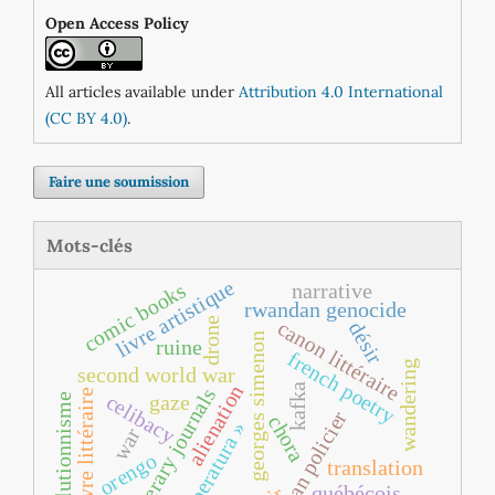
Open Access Policy
All articles available under
Attribution 4.0 International
(CC BY 4.0)
.
Faire une soumission
Mots-clés
livre artistique
comic books
narrative
rwandan genocide
drone
canon littéraire
désir
georges simenon
ruine
french poetry
wandering
second world war
alienation
kafka
literary journals
œuvre littéraire
celibacy
gaze
évolutionnisme
roman policier
chora
« liberatura »
war
orengo
translation
québécois