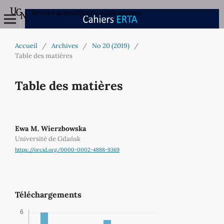
Revues scientifiques académiques
Accueil
/
Archives
/
No 20 (2019)
/
Table des matières
Table des matières
Ewa M. Wierzbowska
Université de Gdańsk
https://orcid.org/0000-0002-4888-9369
Téléchargements