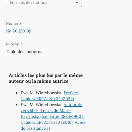
Formats de citations
Numéro
No 20 (2019)
Rubrique
Table des matières
Articles les plus lus par le même
auteur ou la même autrice
Ewa M. Wierzbowska,
Préface
,
Cahiers ERTA: No 32 (2022)
Ewa M. Wierzbowska,
Autour du
vers libre. Le cas de Marie
Krysinska (Ire partie. 1885-1900)
,
Cahiers ERTA: No 10 (2016): Actes
de résistance II