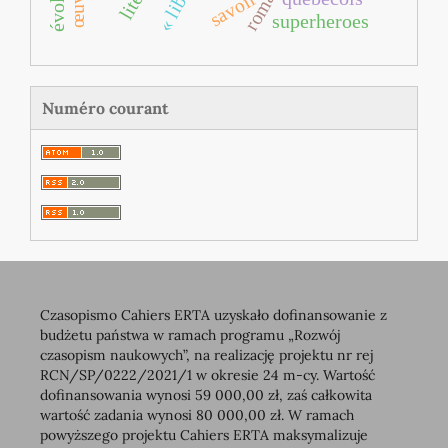
savoir
superheroes
Numéro courant
Czasopismo Cahiers ERTA uzyskało dofinansowanie z
budżetu państwa w ramach programu „Rozwój
czasopism naukowych”, na realizację projektu nr rej
RCN/SP/0222/2021/1 w okresie 24 m-cy. Wartość
dofinansowania wynosi 59 000,00 zł, zaś całkowita
wartość zadania wynosi 80 000,00 zł. W ramach
powyższego projektu Cahiers ERTA maksymalizuje