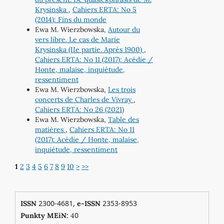
Krysinska
,
Cahiers ERTA: No 5
(2014): Fins du monde
Ewa M. Wierzbowska,
Autour du
vers libre. Le cas de Marie
Krysinska (IIe partie. Après 1900)
,
Cahiers ERTA: No 11 (2017): Acédie /
Honte, malaise, inquiétude,
ressentiment
Ewa M. Wierzbowska,
Les trois
concerts de Charles de Vivray
,
Cahiers ERTA: No 26 (2021)
Ewa M. Wierzbowska,
Table des
matières
,
Cahiers ERTA: No 11
(2017): Acédie / Honte, malaise,
inquiétude, ressentiment
1
2
3
4
5
6
7
8
9
10
>
>>
2300-4681,
2353-8953
ISSN
e-ISSN
0
Punkty MEiN:
4