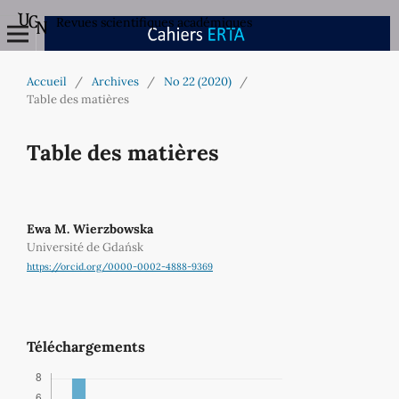
Revues scientifiques académiques
Accueil
/
Archives
/
No 22 (2020)
/
Table des matières
Table des matières
Ewa M. Wierzbowska
Université de Gdańsk
https://orcid.org/0000-0002-4888-9369
Téléchargements