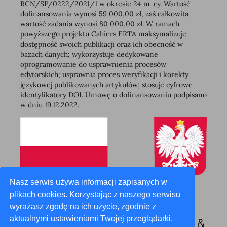
RCN/SP/0222/2021/1 w okresie 24 m-cy. Wartość
dofinansowania wynosi 59 000,00 zł, zaś całkowita
wartość zadania wynosi 80 000,00 zł. W ramach
powyższego projektu Cahiers ERTA maksymalizuje
dostępność swoich publikacji oraz ich obecność w
bazach danych; wykorzystuje dedykowane
oprogramowanie do usprawnienia procesów
edytorskich; usprawnia proces weryfikacji i korekty
językowej publikowanych artykułów; stosuje cyfrowe
identyfikatory DOI. Umowę o dofinansowaniu podpisano
w dniu 19.12.2022.
Nasz serwis używa informacji zapisanych w
plikach cookies. Korzystając z naszego serwisu
wyrażasz zgodę na ich użycie, zgodnie z
aktualnymi ustawieniami Twojej przeglądarki.