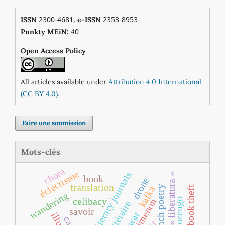
2300-4681,
2353-8953
ISSN
e-ISSN
0
Punkty MEiN:
4
Open Access Policy
All articles available under
Attribution 4.0 International
(CC BY 4.0)
.
Faire une soumission
Mots-clés
chora
éclectisme
literary journals
« liberatura »
book
drone
translation
french poetry
book theft
kafka
wandering
orengo
celibacy
savoir