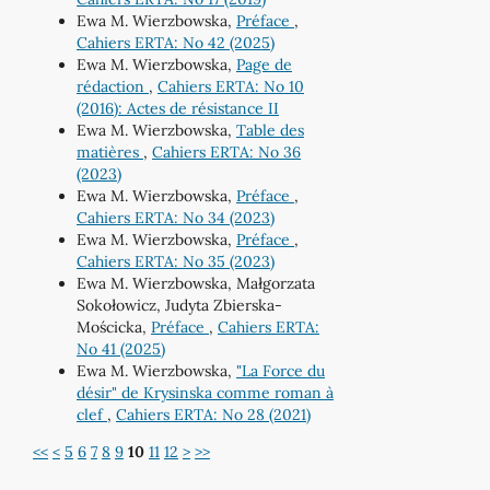
Ewa M. Wierzbowska,
Préface
,
Cahiers ERTA: No 42 (2025)
Ewa M. Wierzbowska,
Page de
rédaction
,
Cahiers ERTA: No 10
(2016): Actes de résistance II
Ewa M. Wierzbowska,
Table des
matières
,
Cahiers ERTA: No 36
(2023)
Ewa M. Wierzbowska,
Préface
,
Cahiers ERTA: No 34 (2023)
Ewa M. Wierzbowska,
Préface
,
Cahiers ERTA: No 35 (2023)
Ewa M. Wierzbowska, Małgorzata
Sokołowicz, Judyta Zbierska-
Mościcka,
Préface
,
Cahiers ERTA:
No 41 (2025)
Ewa M. Wierzbowska,
"La Force du
désir" de Krysinska comme roman à
clef
,
Cahiers ERTA: No 28 (2021)
<<
<
5
6
7
8
9
10
11
12
>
>>