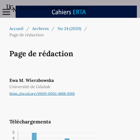
Revues scientifiques académiques
Accueil
/
Archives
/
No 24 (2020)
/
Page de rédaction
Page de rédaction
Ewa M. Wierzbowska
Université de Gdańsk
https://orcid.org/0000-0002-4888-9369
Téléchargements