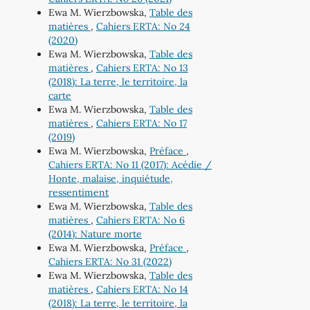
Ewa M. Wierzbowska,
Table des
matières
,
Cahiers ERTA: No 24
(2020)
Ewa M. Wierzbowska,
Table des
matières
,
Cahiers ERTA: No 13
(2018): La terre, le territoire, la
carte
Ewa M. Wierzbowska,
Table des
matières
,
Cahiers ERTA: No 17
(2019)
Ewa M. Wierzbowska,
Préface
,
Cahiers ERTA: No 11 (2017): Acédie /
Honte, malaise, inquiétude,
ressentiment
Ewa M. Wierzbowska,
Table des
matières
,
Cahiers ERTA: No 6
(2014): Nature morte
Ewa M. Wierzbowska,
Préface
,
Cahiers ERTA: No 31 (2022)
Ewa M. Wierzbowska,
Table des
matières
,
Cahiers ERTA: No 14
(2018): La terre, le territoire, la