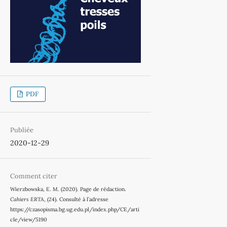
PDF
Publiée
2020-12-29
Comment citer
Wierzbowska, E. M. (2020). Page de rédaction.
Cahiers ERTA
, (24). Consulté à l’adresse
https://czasopisma.bg.ug.edu.pl/index.php/CE/arti
cle/view/5190