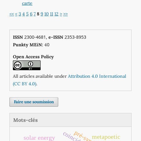
carte
<<
<
3
4
5
6
7
8
9
10
11
12
>
>>
2300-4681,
2353-8953
ISSN
e-ISSN
0
Punkty MEiN:
4
Open Access Policy
All articles available under
Attribution 4.0 International
(CC BY 4.0)
.
Faire une soumission
Mots-clés
metapoetic
solar energy