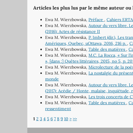
Articles les plus lus par le même auteur ou
Ewa M. Wierzbowska,
Préface
,
Cahiers ERTA
Ewa M. Wierzbowska,
Autour du vers libre. L
(2016): Actes de résistance II
Ewa M. Wierzbowska,
P. Imbert (dir.), Les t
Amériques, Quebec, uOttawa, 2016, 216 p.
,
C
Ewa M. Wierzbowska,
Table des matières
,
Ca
Ewa M. Wierzbowska,
M.C. La Rocca, « Sur l’
», [dans :] Quêtes littéraires, 2015, no 5, p. 2
Ewa M. Wierzbowska,
Microlecture de la poé
Ewa M. Wierzbowska,
La nostalgie du présen
monde
Ewa M. Wierzbowska,
Autour du vers libre. L
(2017): Acédie / Honte, malaise, inquiétude,
Ewa M. Wierzbowska,
Les trois concerts de 
Ewa M. Wierzbowska,
Table des matières
,
Ca
ressentiment
1
2
3
4
5
6
7
8
9
10
>
>>