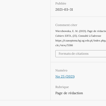
Publiée
2021-03-31
Comment citer
Wierzbowska, E. M. (2021). Page de rédacti
Cahiers ERTA
, (25). Consulté à l’adresse
https://czasopisma.bg.ug.edu.pl/index.php
cle/view/5586
Formats de citations
Numéro
No 25 (2021)
Rubrique
Page de rédaction