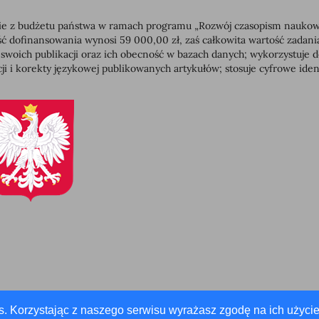
 z budżetu państwa w ramach programu „Rozwój czasopism naukowych”
dofinansowania wynosi 59 000,00 zł, zaś całkowita wartość zadan
 swoich publikacji oraz ich obecność w bazach danych; wykorzystuj
ji i korekty językowej publikowanych artykułów; stosuje cyfrowe id
s. Korzystając z naszego serwisu wyrażasz zgodę na ich użycie