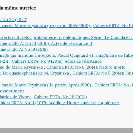
 la même autrice
: No 32 (2022)
e cas de Marie Krysinska (Ire partie. 1885-1900)
,
Cahiers ERTA: No 10
ransferts culturels : problèmes et problématiques. Série : Le Canada et 
ahiers ERTA: No 10 (2016): Actes de résistance II
hiers ERTA: No 19 (2019)
image qui manque à nos jours, Pascal Quignard et l’imaginaire de l’ab
01-211
,
Cahiers ERTA: No 9 (2016): Actes de résistance
sie de Marie Krysinska
,
Cahiers ERTA: No 6 (2014): Nature morte
t. De quasiekphrasis de M. Krysinska
,
Cahiers ERTA: No 5 (2014): Fin
e cas de Marie Krysinska (IIe partie. Après 1900)
,
Cahiers ERTA: No 11
 ressentiment
Charles de Vivray
,
Cahiers ERTA: No 26 (2021)
hiers ERTA: No 11 (2017): Acédie / Honte, malaise, inquiétude,