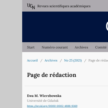
Revues scientifiques académiques
Start
Numéro courant
Archives
Comité 
Accueil
/
Archives
/
No 25 (2021)
/
Page de réda
Page de rédaction
Ewa M. Wierzbowska
Université de Gdańsk
https://orcid.org/0000-0002-4888-9369