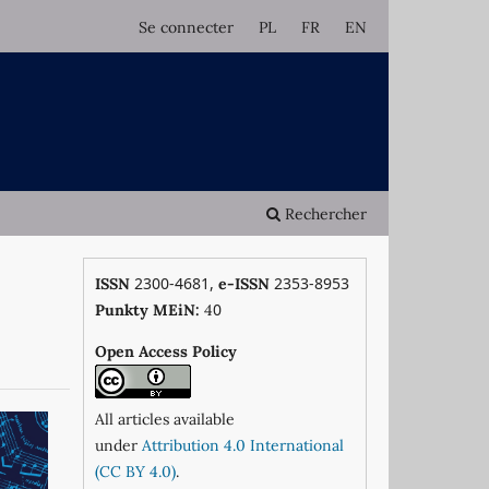
Se connecter
PL
FR
EN
Rechercher
2300-4681,
2353-8953
ISSN
e-ISSN
0
Punkty MEiN:
4
Open Access Policy
All articles available
under
Attribution 4.0 International
(CC BY 4.0)
.