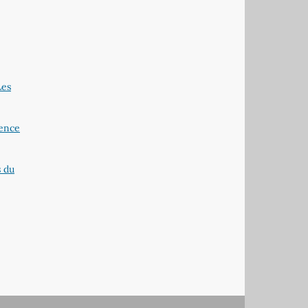
Les
sence
s du