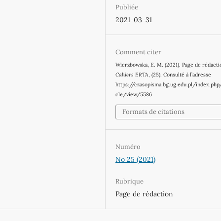
Publiée
2021-03-31
Comment citer
Wierzbowska, E. M. (2021). Page de rédacti
Cahiers ERTA
, (25). Consulté à l’adresse
https://czasopisma.bg.ug.edu.pl/index.php
cle/view/5586
Formats de citations
Numéro
No 25 (2021)
Rubrique
Page de rédaction