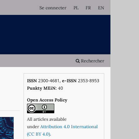
Se connecter
PL
FR
EN
Rechercher
2300-4681,
2353-8953
ISSN
e-ISSN
0
Punkty MEiN:
4
Open Access Policy
All articles available
under
Attribution 4.0 International
(CC BY 4.0)
.