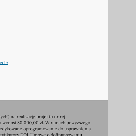
iècle
, na realizację projektu nr rej
ia wynosi 80 000,00 zł. W ramach powyższego
e dedykowane oprogramowanie do usprawnienia
entyfikatory DOI. Umowę o dofinansowaniu