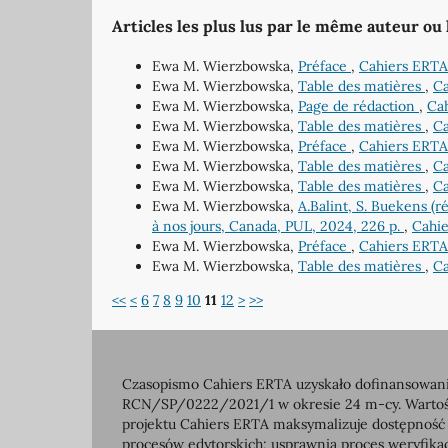
Articles les plus lus par le même auteur ou
Ewa M. Wierzbowska,
Préface
,
Cahiers ERTA
Ewa M. Wierzbowska,
Table des matières
,
Ca
Ewa M. Wierzbowska,
Page de rédaction
,
Cah
Ewa M. Wierzbowska,
Table des matières
,
Ca
Ewa M. Wierzbowska,
Préface
,
Cahiers ERTA:
Ewa M. Wierzbowska,
Table des matières
,
Ca
Ewa M. Wierzbowska,
Table des matières
,
Ca
Ewa M. Wierzbowska,
A.Balint, S. Buekens (r
à nos jours, Canada, PUL, 2024, 226 p.
,
Cahie
Ewa M. Wierzbowska,
Préface
,
Cahiers ERTA:
Ewa M. Wierzbowska,
Table des matières
,
Ca
<<
<
6
7
8
9
10
11
12
>
>>
Czasopismo Cahiers ERTA uzyskało dofinansowanie
RCN/SP/0222/2021/1 w okresie 24 m-cy. Wartość 
projektu Cahiers ERTA maksymalizuje dostępność
procesów edytorskich; usprawnia proces weryfikac