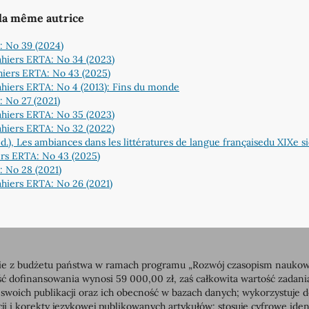
 la même autrice
: No 39 (2024)
hiers ERTA: No 34 (2023)
iers ERTA: No 43 (2025)
hiers ERTA: No 4 (2013): Fins du monde
 No 27 (2021)
hiers ERTA: No 35 (2023)
hiers ERTA: No 32 (2022)
éd.), Les ambiances dans les littératures de langue françaisedu XIXe s
rs ERTA: No 43 (2025)
 No 28 (2021)
hiers ERTA: No 26 (2021)
 z budżetu państwa w ramach programu „Rozwój czasopism naukowych”
dofinansowania wynosi 59 000,00 zł, zaś całkowita wartość zadan
 swoich publikacji oraz ich obecność w bazach danych; wykorzystuj
ji i korekty językowej publikowanych artykułów; stosuje cyfrowe id