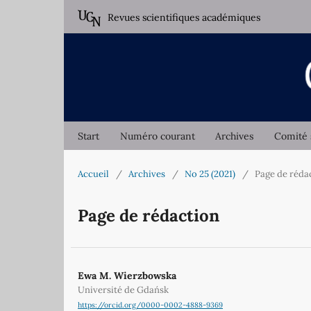
Revues scientifiques académiques
Start
Numéro courant
Archives
Comité 
Accueil
/
Archives
/
No 25 (2021)
/
Page de réda
Page de rédaction
Ewa M. Wierzbowska
Université de Gdańsk
https://orcid.org/0000-0002-4888-9369