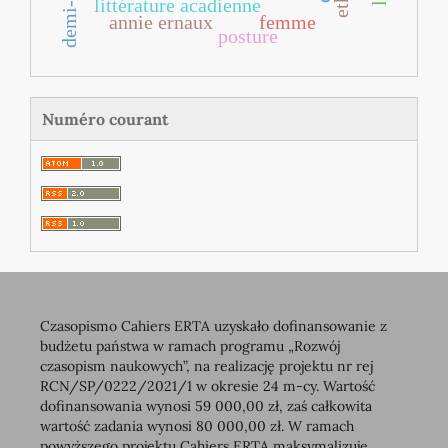
littérature acadienne
annie ernaux
femme
posture
Numéro courant
Czasopismo Cahiers ERTA uzyskało dofinansowanie z
budżetu państwa w ramach programu „Rozwój
czasopism naukowych”, na realizację projektu nr rej
RCN/SP/0222/2021/1 w okresie 24 m-cy. Wartość
dofinansowania wynosi 59 000,00 zł, zaś całkowita
wartość zadania wynosi 80 000,00 zł. W ramach
powyższego projektu Cahiers ERTA maksymalizuje