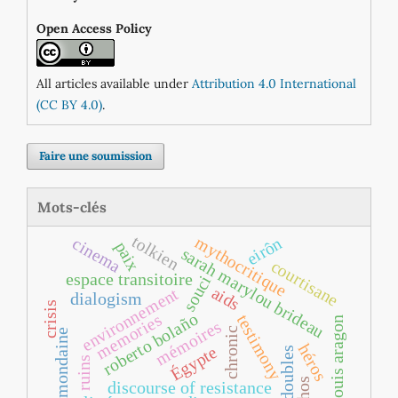
Open Access Policy
All articles available under
Attribution 4.0 International
(CC BY 4.0)
.
Faire une soumission
Mots-clés
tolkien
mythocritique
eirôn
cinema
paix
sarah marylou brideau
courtisane
espace transitoire
souci
aids
environnement
dialogism
crisis
roberto bolaño
memories
testimony
louis aragon
mémoires
chronic
demi-mondaine
héros
Égypte
doubles
ruins
ethos
discourse of resistance