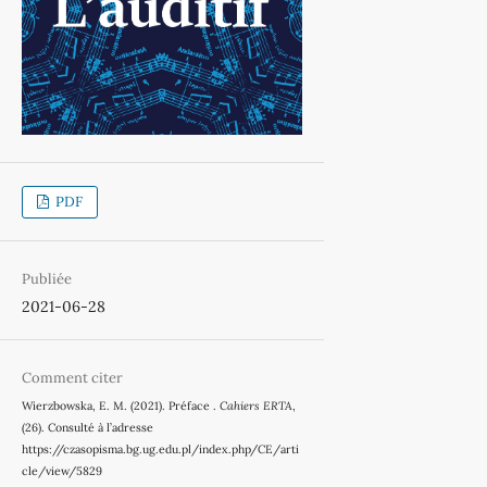
PDF
Publiée
2021-06-28
Comment citer
Wierzbowska, E. M. (2021). Préface .
Cahiers ERTA
,
(26). Consulté à l’adresse
https://czasopisma.bg.ug.edu.pl/index.php/CE/arti
cle/view/5829