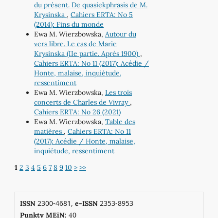
du présent. De quasiekphrasis de M.
Krysinska
,
Cahiers ERTA: No 5
(2014): Fins du monde
Ewa M. Wierzbowska,
Autour du
vers libre. Le cas de Marie
Krysinska (IIe partie. Après 1900)
,
Cahiers ERTA: No 11 (2017): Acédie /
Honte, malaise, inquiétude,
ressentiment
Ewa M. Wierzbowska,
Les trois
concerts de Charles de Vivray
,
Cahiers ERTA: No 26 (2021)
Ewa M. Wierzbowska,
Table des
matières
,
Cahiers ERTA: No 11
(2017): Acédie / Honte, malaise,
inquiétude, ressentiment
1
2
3
4
5
6
7
8
9
10
>
>>
2300-4681,
2353-8953
ISSN
e-ISSN
0
Punkty MEiN:
4