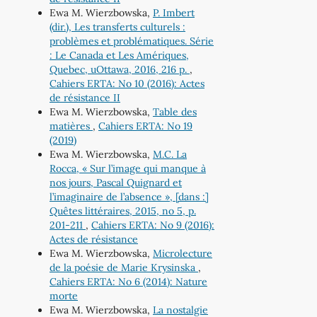
Ewa M. Wierzbowska,
P. Imbert
(dir.), Les transferts culturels :
problèmes et problématiques. Série
: Le Canada et Les Amériques,
Quebec, uOttawa, 2016, 216 p.
,
Cahiers ERTA: No 10 (2016): Actes
de résistance II
Ewa M. Wierzbowska,
Table des
matières
,
Cahiers ERTA: No 19
(2019)
Ewa M. Wierzbowska,
M.C. La
Rocca, « Sur l’image qui manque à
nos jours, Pascal Quignard et
l’imaginaire de l’absence », [dans :]
Quêtes littéraires, 2015, no 5, p.
201-211
,
Cahiers ERTA: No 9 (2016):
Actes de résistance
Ewa M. Wierzbowska,
Microlecture
de la poésie de Marie Krysinska
,
Cahiers ERTA: No 6 (2014): Nature
morte
Ewa M. Wierzbowska,
La nostalgie