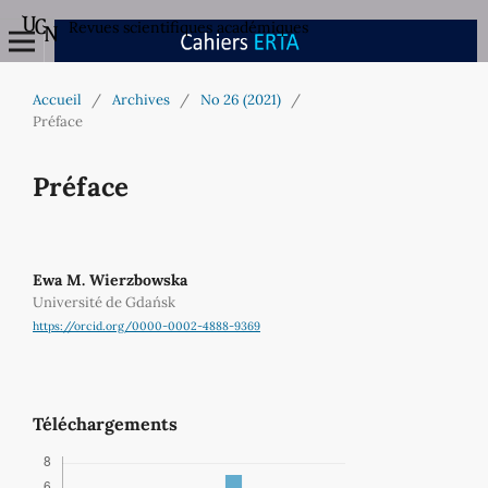
Revues scientifiques académiques
Accueil
/
Archives
/
No 26 (2021)
/
Préface
Préface
Ewa M. Wierzbowska
Université de Gdańsk
https://orcid.org/0000-0002-4888-9369
Téléchargements