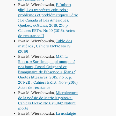
Ewa M. Wierzbowska,
P. Imbert
(dir.), Les transferts culturels :
problèmes et problématiques. Série
: Le Canada et Les Amériques,
Quebec, uOttawa, 2016, 216 p.
,
Cahiers ERTA: No 10 (2016): Actes
de résistance II
Ewa M. Wierzbowska,
Table des
matières
,
Cahiers ERTA: No 19
(2019)
Ewa M. Wierzbowska,
M.C. La
Rocca, « Sur l’image qui manque à
nos jours, Pascal Quignard et
l’imaginaire de l’absence », [dans :]
Quêtes littéraires, 2015, no 5, p.
201-211
,
Cahiers ERTA: No 9 (2016):
Actes de résistance
Ewa M. Wierzbowska,
Microlecture
de la poésie de Marie Krysinska
,
Cahiers ERTA: No 6 (2014): Nature
morte
Ewa M. Wierzbowska,
La nostalgie