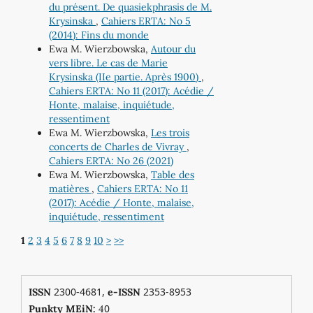
du présent. De quasiekphrasis de M.
Krysinska
,
Cahiers ERTA: No 5
(2014): Fins du monde
Ewa M. Wierzbowska,
Autour du
vers libre. Le cas de Marie
Krysinska (IIe partie. Après 1900)
,
Cahiers ERTA: No 11 (2017): Acédie /
Honte, malaise, inquiétude,
ressentiment
Ewa M. Wierzbowska,
Les trois
concerts de Charles de Vivray
,
Cahiers ERTA: No 26 (2021)
Ewa M. Wierzbowska,
Table des
matières
,
Cahiers ERTA: No 11
(2017): Acédie / Honte, malaise,
inquiétude, ressentiment
1
2
3
4
5
6
7
8
9
10
>
>>
2300-4681,
2353-8953
ISSN
e-ISSN
0
Punkty MEiN:
4