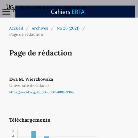
Revues scientifiques académiques
Accueil
/
Archives
/
No 26 (2021)
/
Page de rédaction
Page de rédaction
Ewa M. Wierzbowska
Université de Gdańsk
https://orcid.org/0000-0002-4888-9369
Téléchargements