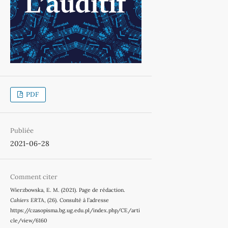
PDF
Publiée
2021-06-28
Comment citer
Wierzbowska, E. M. (2021). Page de rédaction.
Cahiers ERTA
, (26). Consulté à l’adresse
https://czasopisma.bg.ug.edu.pl/index.php/CE/arti
cle/view/6160