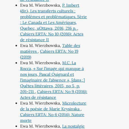
Ewa M. Wierzbowska,
P. Imbert
(dir.), Les transferts culturels :
problèmes et problématiques. Série
: Le Canada et Les Amériques,
Quebec, uOttawa, 2016, 216 p.
,
Cahiers ERTA: No 10 (2016): Actes
de résistance II
Ewa M. Wierzbowska,
Table des
matières
,
Cahiers ERTA: No 19
(2019)
Ewa M. Wierzbowska,
M.C. La
Rocca, « Sur l’image qui manque à
nos jours, Pascal Quignard et
l’imaginaire de l’absence », [dans :]
Quêtes littéraires, 2015, no 5, p.
201-211
,
Cahiers ERTA: No 9 (2016):
Actes de résistance
Ewa M. Wierzbowska,
Microlecture
de la poésie de Marie Krysinska
,
Cahiers ERTA: No 6 (2014): Nature
morte
Ewa M. Wierzbowska,
La nostalgie