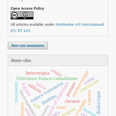
Open Access Policy
All articles available under
Attribution 4.0 International
(CC BY 4.0)
.
Faire une soumission
Mots-clés
crisis
mythocritique
heterotopia
eirôn
littérature franco‐canadienne
courtisane
espace transitoire
discourse of resistance
posture
héros
testimony
Égypte
tolkien
environnement
cinema
image dialectique
doubles
roberto bolaño
chronic
aids
intimacy
mémoires
souci
dialogism
femme
paix