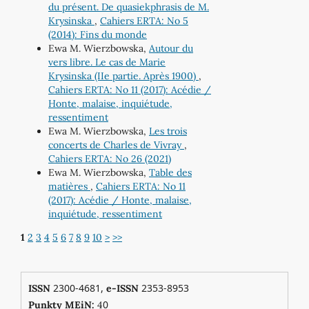
du présent. De quasiekphrasis de M.
Krysinska
,
Cahiers ERTA: No 5
(2014): Fins du monde
Ewa M. Wierzbowska,
Autour du
vers libre. Le cas de Marie
Krysinska (IIe partie. Après 1900)
,
Cahiers ERTA: No 11 (2017): Acédie /
Honte, malaise, inquiétude,
ressentiment
Ewa M. Wierzbowska,
Les trois
concerts de Charles de Vivray
,
Cahiers ERTA: No 26 (2021)
Ewa M. Wierzbowska,
Table des
matières
,
Cahiers ERTA: No 11
(2017): Acédie / Honte, malaise,
inquiétude, ressentiment
1
2
3
4
5
6
7
8
9
10
>
>>
2300-4681,
2353-8953
ISSN
e-ISSN
0
Punkty MEiN:
4