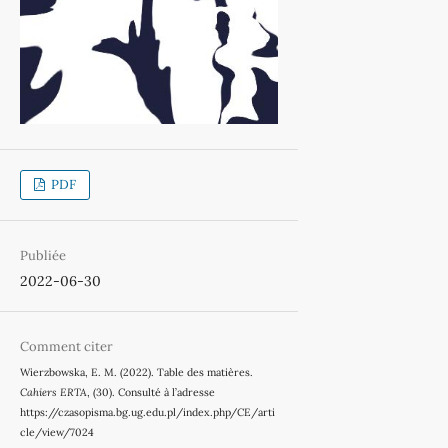
PDF
Publiée
2022-06-30
Comment citer
Wierzbowska, E. M. (2022). Table des matières.
Cahiers ERTA
, (30). Consulté à l’adresse
https://czasopisma.bg.ug.edu.pl/index.php/CE/arti
cle/view/7024