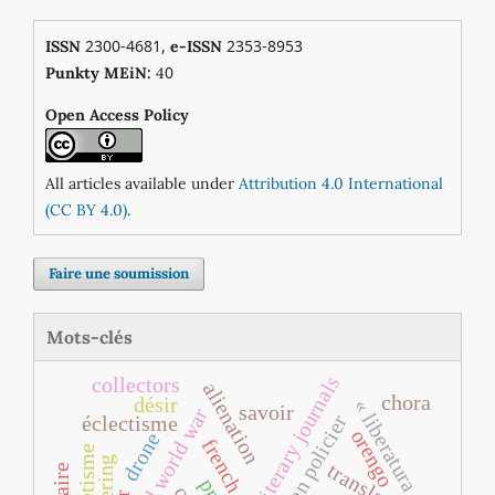
2300-4681,
2353-8953
ISSN
e-ISSN
0
Punkty MEiN:
4
Open Access Policy
All articles available under
Attribution 4.0 International
(CC BY 4.0)
.
Faire une soumission
Mots-clés
literary journals
collectors
alienation
chora
désir
« liberatura »
savoir
second world war
roman policier
éclectisme
orengo
drone
french poetry
translation