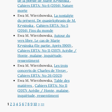
de la poésie de Marie Krysinska
,
Cahiers ERTA: No 6 (2014): Nature
morte
Ewa M. Wierzbowska,
La nostalgie
du présent. De quasiekphrasis de M.
Krysinska
,
Cahiers ERTA: No 5
(2014): Fins du monde
Ewa M. Wierzbowska,
Autour du
vers libre. Le cas de Marie
Krysinska (IIe partie. Après 1900)
,
Cahiers ERTA: No 11 (2017): Acédie /
Honte, malaise, inquiétude,
ressentiment
Ewa M. Wierzbowska,
Les trois
concerts de Charles de Vivray
,
Cahiers ERTA: No 26 (2021)
Ewa M. Wierzbowska,
Table des
matières
,
Cahiers ERTA: No 11
(2017): Acédie / Honte, malaise,
inquiétude, ressentiment
1
2
3
4
5
6
7
8
9
10
>
>>