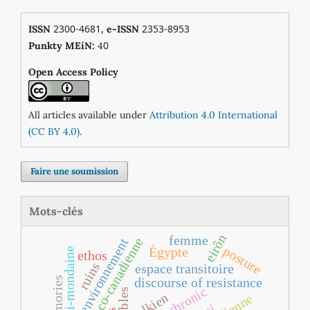
2300-4681,
2353-8953
ISSN
e-ISSN
0
Punkty MEiN:
4
Open Access Policy
All articles available under
Attribution 4.0 International
(CC BY 4.0)
.
Faire une soumission
Mots-clés
eirôn
femme
littérature franco‐canadienne
environnement
posture
Égypte
demi-mondaine
ethos
ruins
espace transitoire
memories
discourse of resistance
chronic
doubles
tolkien