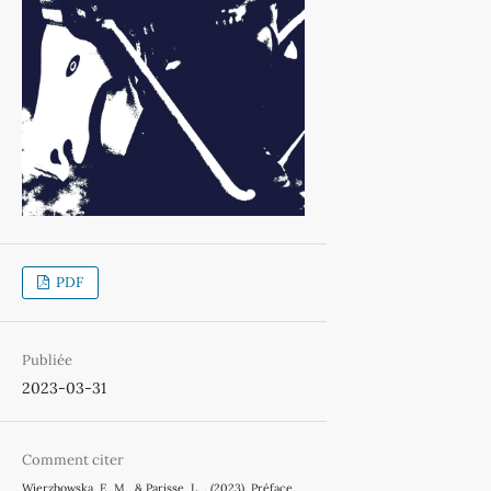
PDF
Publiée
2023-03-31
Comment citer
Wierzbowska, E. M., & Parisse, L. . (2023). Préface.