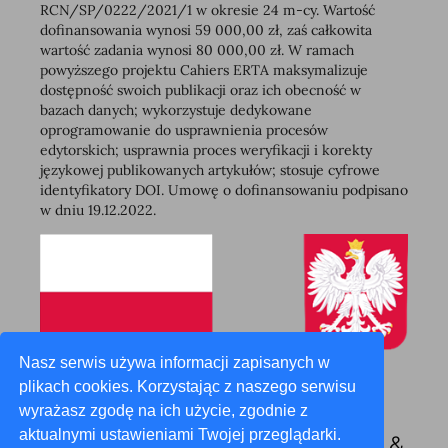
RCN/SP/0222/2021/1 w okresie 24 m-cy. Wartość
dofinansowania wynosi 59 000,00 zł, zaś całkowita
wartość zadania wynosi 80 000,00 zł. W ramach
powyższego projektu Cahiers ERTA maksymalizuje
dostępność swoich publikacji oraz ich obecność w
bazach danych; wykorzystuje dedykowane
oprogramowanie do usprawnienia procesów
edytorskich; usprawnia proces weryfikacji i korekty
językowej publikowanych artykułów; stosuje cyfrowe
identyfikatory DOI. Umowę o dofinansowaniu podpisano
w dniu 19.12.2022.
Nasz serwis używa informacji zapisanych w
plikach cookies. Korzystając z naszego serwisu
wyrażasz zgodę na ich użycie, zgodnie z
aktualnymi ustawieniami Twojej przeglądarki.