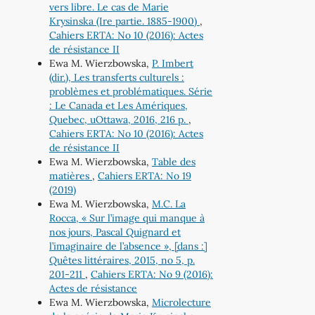
vers libre. Le cas de Marie
Krysinska (Ire partie. 1885-1900)
,
Cahiers ERTA: No 10 (2016): Actes
de résistance II
Ewa M. Wierzbowska,
P. Imbert
(dir.), Les transferts culturels :
problèmes et problématiques. Série
: Le Canada et Les Amériques,
Quebec, uOttawa, 2016, 216 p.
,
Cahiers ERTA: No 10 (2016): Actes
de résistance II
Ewa M. Wierzbowska,
Table des
matières
,
Cahiers ERTA: No 19
(2019)
Ewa M. Wierzbowska,
M.C. La
Rocca, « Sur l’image qui manque à
nos jours, Pascal Quignard et
l’imaginaire de l’absence », [dans :]
Quêtes littéraires, 2015, no 5, p.
201-211
,
Cahiers ERTA: No 9 (2016):
Actes de résistance
Ewa M. Wierzbowska,
Microlecture