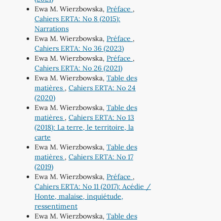
Ewa M. Wierzbowska,
Préface
,
Cahiers ERTA: No 8 (2015):
Narrations
Ewa M. Wierzbowska,
Préface
,
Cahiers ERTA: No 36 (2023)
Ewa M. Wierzbowska,
Préface
,
Cahiers ERTA: No 26 (2021)
Ewa M. Wierzbowska,
Table des
matières
,
Cahiers ERTA: No 24
(2020)
Ewa M. Wierzbowska,
Table des
matières
,
Cahiers ERTA: No 13
(2018): La terre, le territoire, la
carte
Ewa M. Wierzbowska,
Table des
matières
,
Cahiers ERTA: No 17
(2019)
Ewa M. Wierzbowska,
Préface
,
Cahiers ERTA: No 11 (2017): Acédie /
Honte, malaise, inquiétude,
ressentiment
Ewa M. Wierzbowska,
Table des