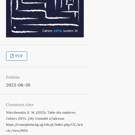
PDF
Publiée
2023-06-30
Comment citer
Wierzbowska, E. M. (2023). Table des matières.
Cahiers ERTA
, (34). Consulté à l’adresse
https://czasopisma.bg.ug.edu.pl/index.php/CE/arti
cle/view/8931