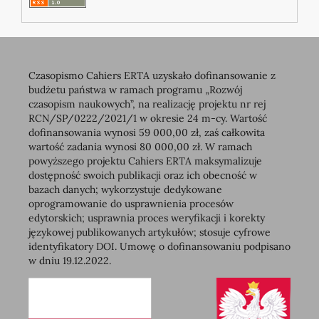
Czasopismo Cahiers ERTA uzyskało dofinansowanie z
budżetu państwa w ramach programu „Rozwój
czasopism naukowych”, na realizację projektu nr rej
RCN/SP/0222/2021/1 w okresie 24 m-cy. Wartość
dofinansowania wynosi 59 000,00 zł, zaś całkowita
wartość zadania wynosi 80 000,00 zł. W ramach
powyższego projektu Cahiers ERTA maksymalizuje
dostępność swoich publikacji oraz ich obecność w
bazach danych; wykorzystuje dedykowane
oprogramowanie do usprawnienia procesów
edytorskich; usprawnia proces weryfikacji i korekty
językowej publikowanych artykułów; stosuje cyfrowe
identyfikatory DOI. Umowę o dofinansowaniu podpisano
w dniu 19.12.2022.