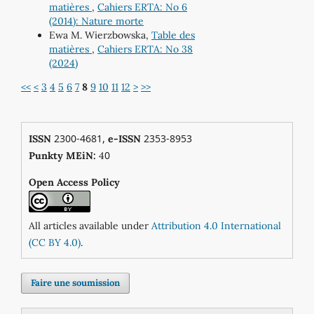
matières
,
Cahiers ERTA: No 6
(2014): Nature morte
Ewa M. Wierzbowska,
Table des
matières
,
Cahiers ERTA: No 38
(2024)
<<
<
3
4
5
6
7
8
9
10
11
12
>
>>
2300-4681,
2353-8953
ISSN
e-ISSN
0
Punkty MEiN:
4
Open Access Policy
All articles available under
Attribution 4.0 International
(CC BY 4.0)
.
Faire une soumission