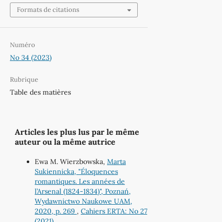
Formats de citations
Numéro
No 34 (2023)
Rubrique
Table des matières
Articles les plus lus par le même
auteur ou la même autrice
Ewa M. Wierzbowska,
Marta
Sukiennicka, "Éloquences
romantiques. Les années de
l’Arsenal (1824-1834)", Poznań,
Wydawnictwo Naukowe UAM,
2020, p. 269
,
Cahiers ERTA: No 27
(2021)