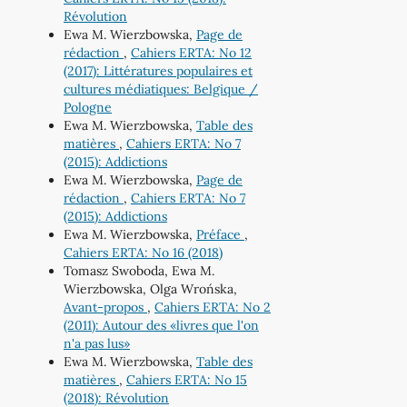
Révolution
Ewa M. Wierzbowska,
Page de
rédaction
,
Cahiers ERTA: No 12
(2017): Littératures populaires et
cultures médiatiques: Belgique /
Pologne
Ewa M. Wierzbowska,
Table des
matières
,
Cahiers ERTA: No 7
(2015): Addictions
Ewa M. Wierzbowska,
Page de
rédaction
,
Cahiers ERTA: No 7
(2015): Addictions
Ewa M. Wierzbowska,
Préface
,
Cahiers ERTA: No 16 (2018)
Tomasz Swoboda, Ewa M.
Wierzbowska, Olga Wrońska,
Avant-propos
,
Cahiers ERTA: No 2
(2011): Autour des «livres que l'on
n'a pas lus»
Ewa M. Wierzbowska,
Table des
matières
,
Cahiers ERTA: No 15
(2018): Révolution