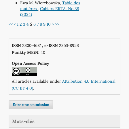
Ewa M. Wierzbowska,
Table des
matières
,
Cahiers ERTA: No 39
(2024)
<<
<
1
2
3
4
5
6
7
8
9
10
>
>>
2300-4681,
2353-8953
ISSN
e-ISSN
0
Punkty MEiN:
4
Open Access Policy
All articles available under
Attribution 4.0 International
(CC BY 4.0)
.
Faire une soumission
Mots-clés