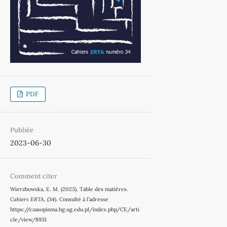
PDF
Publiée
2023-06-30
Comment citer
Wierzbowska, E. M. (2023). Table des matières.
Cahiers ERTA
, (34). Consulté à l’adresse
https://czasopisma.bg.ug.edu.pl/index.php/CE/arti
cle/view/8931