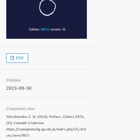
PDF
Publiée
2023-09-30
Comment citer
Wierzbowska, E. M. (2023). Préface.
Cahiers ERTA
,
(35). Consulté à l’adresse
https://czasopisma.bg.ug.edu.pl/index.php/CE/arti
cle/view/9973