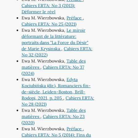
Cahiers ERTA: No 3 (2013):
Déformer le réel
Ewa M. Wierzbowska,
Préface
,
Cahiers ERTA: No 25 (2021)
Ewa M. Wierzbowska,
Le miroir
déformant de la littérature:
portraits dans "La Force du Désir"
de Marie Krysinska
,
Cahiers ERTA:
No 32 (2022)
Ewa M. Wierzbowska,
Table des
matières
,
Cahiers ERTA: No 37
(2024)
Ewa M. Wierzbowska,
Edyta
Kociubińska (dir.), Romanciers fin-
de-siècle, Leiden-Boston, Brill-
Rodopi, 2021, p. 205
,
Cahiers ERTA:
No 28 (2021)
Ewa M. Wierzbowska,
Table des
matières
,
Cahiers ERTA: No 23
(2020)
Ewa M. Wierzbowska,
Préface
,
Cahiers ERTA: No 5 (2014): Fins du