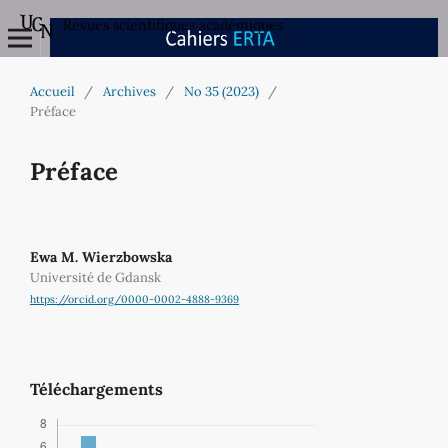
Revues scientifiques académiques
Accueil
/
Archives
/
No 35 (2023)
/
Préface
Préface
Ewa M. Wierzbowska
Université de Gdansk
https://orcid.org/0000-0002-4888-9369
Téléchargements