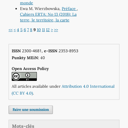
monde
Ewa M. Wierzbowska,
Préface
,
Cahiers ERTA: No 13 (2018): La
terre, le territoire, la carte
<<
<
4
5
6
7
8
9
10
11
12
>
>>
2300-4681,
2353-8953
ISSN
e-ISSN
0
Punkty MEiN:
4
Open Access Policy
All articles available under
Attribution 4.0 International
(CC BY 4.0)
.
Faire une soumission
Mots-clés