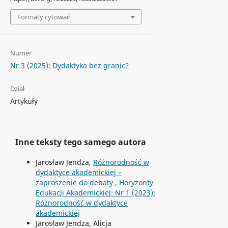
Formaty cytowań
Numer
Nr 3 (2025): Dydaktyka bez granic?
Dział
Artykuły
Inne teksty tego samego autora
Jarosław Jendza,
Różnorodność w
dydaktyce akademickiej –
zaproszenie do debaty
,
Horyzonty
Edukacji Akademickiej: Nr 1 (2023):
Różnorodność w dydaktyce
akademickiej
Jarosław Jendza, Alicja