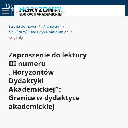
Uniwersyteckie Czasopisma Naukowe
Strona domowa
/
Archiwum
/
Nr 3 (2025): Dydaktyka bez granic?
/
Artykuły
Zaproszenie do lektury
III numeru
„Horyzontów
Dydaktyki
Akademickiej”:
Granice w dydaktyce
akademickiej