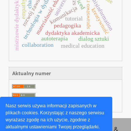
technologia w dydaktyce
rozwój zawodowy
sprawstwo rzeczy
materialność edukacji
change
university
misinformation
empathy
iced
mistrzowie dydaktyki
komunikacja
kreatywność
tutorial
pedagogika
dydaktyka akademicka
autoterapia
dialog sztuki
collaboration
medical education
Aktualny numer
Nasz serwis używa informacji zapisanych w
plikach cookies. Korzystając z naszego serwisu
wyrażasz zgodę na ich użycie, zgodnie z
aktualnymi ustawieniami Twojej przeglądarki.