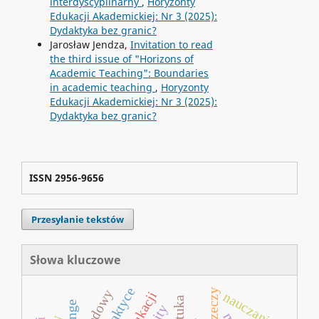
interdyscyplinarny
,
Horyzonty
Edukacji Akademickiej: Nr 3 (2025):
Dydaktyka bez granic?
Jarosław Jendza,
Invitation to read
the third issue of "Horizons of
Academic Teaching": Boundaries
in academic teaching
,
Horyzonty
Edukacji Akademickiej: Nr 3 (2025):
Dydaktyka bez granic?
ISSN 2956-9656
Przesyłanie tekstów
Słowa kluczowe
nauczanie
sztuka