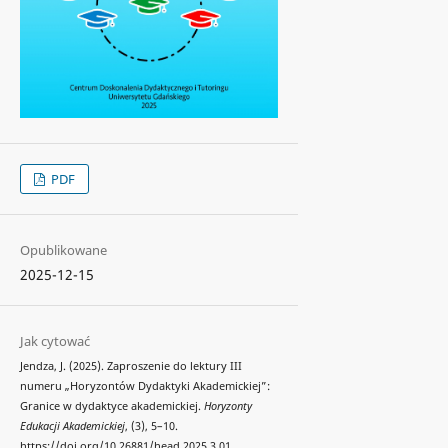
PDF
Opublikowane
2025-12-15
Jak cytować
Jendza, J. (2025). Zaproszenie do lektury III
numeru „Horyzontów Dydaktyki Akademickiej”:
Granice w dydaktyce akademickiej.
Horyzonty
Edukacji Akademickiej
, (3), 5–10.
https://doi.org/10.26881/head.2025.3.01