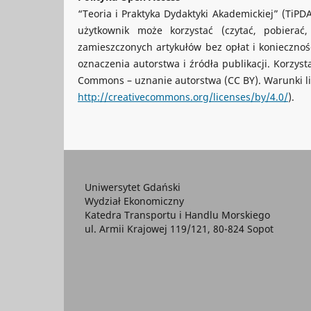
“Teoria i Praktyka Dydaktyki Akademickiej” (TiPD
użytkownik może korzystać (czytać, pobierać
zamieszczonych artykułów bez opłat i konieczno
oznaczenia autorstwa i źródła publikacji. Korzys
Commons – uznanie autorstwa (CC BY). Warunki lic
http://creativecommons.org/licenses/by/4.0/
).
Uniwersytet Gdański
Wydział Ekonomiczny
Katedra Transportu i Handlu Morskiego
ul. Armii Krajowej 119/121, 80-824 Sopot