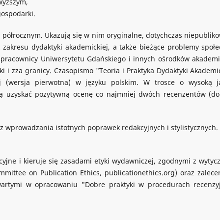
 wyższym,
ospodarki.
półrocznym. Ukazują się w nim oryginalne, dotychczas niepublik
 zakresu dydaktyki akademickiej, a także bieżące problemy społe
 pracownicy Uniwersytetu Gdańskiego i innych ośrodków akademi
ki i zza granicy. Czasopismo "Teoria i Praktyka Dydaktyki Akademi
ej (wersja pierwotna) w języku polskim. W trosce o wysoką j
zą uzyskać pozytywną ocenę co najmniej dwóch recenzentów (do
z wprowadzania istotnych poprawek redakcyjnych i stylistycznych.
yjne i kieruje się zasadami etyki wydawniczej, zgodnymi z wytyc
mittee on Publication Ethics, publicationethics.org) oraz zalece
wartymi w opracowaniu "Dobre praktyki w procedurach recenzy