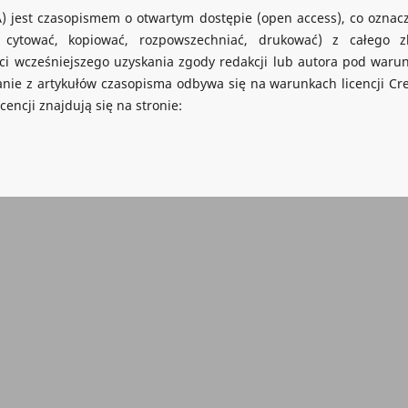
A) jest czasopismem o otwartym dostępie (open access), co oznacz
, cytować, kopiować, rozpowszechniać, drukować) z całego z
ści wcześniejszego uzyskania zgody redakcji lub autora pod waru
tanie z artykułów czasopisma odbywa się na warunkach licencji Cre
encji znajdują się na stronie: