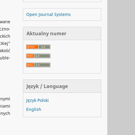
Open Journal Systems
owane
czno-
Aktualny numer
ckich
ckiej"
akość
uble-
Język / Language
znymi
Język Polski
niami
English
jnych