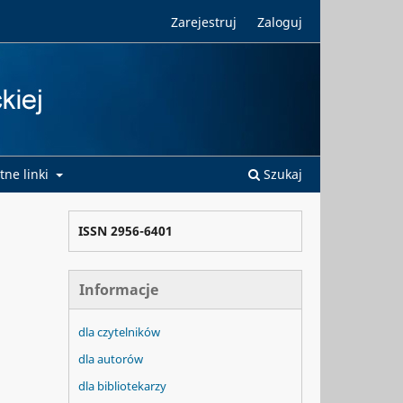
Zarejestruj
Zaloguj
tne linki
Szukaj
ISSN 2956-6401
Informacje
dla czytelników
dla autorów
dla bibliotekarzy