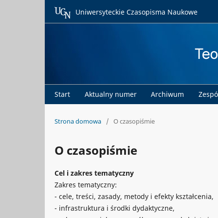
Uniwersyteckie Czasopisma Naukowe
Start
Aktualny numer
Archiwum
Zespó
Strona domowa
/
O czasopiśmie
O czasopiśmie
Cel i zakres tematyczny
Zakres tematyczny:
- cele, treści, zasady, metody i efekty kształcenia,
- infrastruktura i środki dydaktyczne,