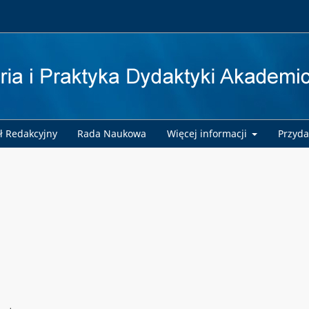
ł Redakcyjny
Rada Naukowa
Więcej informacji
Przyda