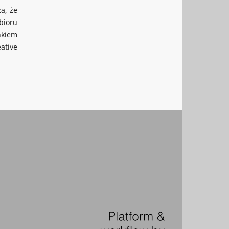
a, że
bioru
nkiem
ative