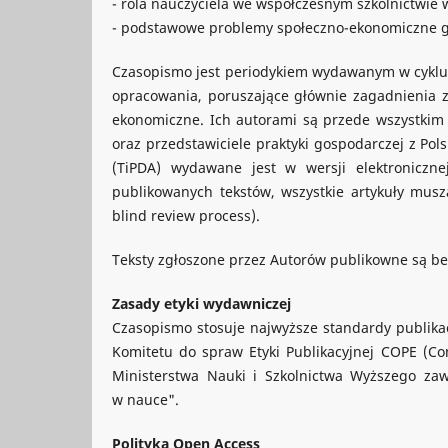
- rola nauczyciela we współczesnym szkolnictwie
- podstawowe problemy społeczno-ekonomiczne g
Czasopismo jest periodykiem wydawanym w cyklu 
opracowania, poruszające głównie zagadnienia z
ekonomiczne. Ich autorami są przede wszystkim
oraz przedstawiciele praktyki gospodarczej z Pols
(TiPDA) wydawane jest w wersji elektroniczn
publikowanych tekstów, wszystkie artykuły mus
blind review process).
Teksty zgłoszone przez Autorów publikowne są be
Zasady etyki wydawniczej
Czasopismo stosuje najwyższe standardy publikac
Komitetu do spraw Etyki Publikacyjnej COPE (Com
Ministerstwa Nauki i Szkolnictwa Wyższego za
w nauce".
Polityka Open Access