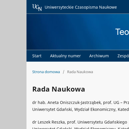
Uniwersyteckie Czasopisma Naukowe
Start
Aktualny numer
Archiwum
Zespó
Strona domowa
/
Rada Naukowa
Rada Naukowa
dr hab. Aneta Oniszczuk-Jastrząbek, prof. UG – 
Uniwersytet Gdański, Wydział Ekonomiczny, Kated
dr Leszek Reszka, prof. Uniwersytetu Gdańskiego
Uniwersytet Gdański, Wydział Ekonomiczny, Katedr