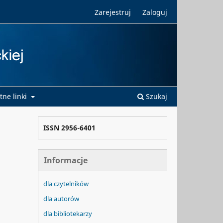
Zarejestruj
Zaloguj
tne linki
Szukaj
ISSN 2956-6401
Informacje
dla czytelników
dla autorów
dla bibliotekarzy