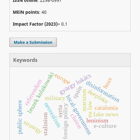
ISSN online
: 2298-0997
MEiN points
: 40
Impact Factor (2023)
= 0.1
Make a Submission
Keywords
leszek kolakowski
europe
györgy lukács
hoax
referendum
disinformation
spain
deepfake
marxism
local-government
military
public sphere
eu law
neorealism
foreign policy
catalonia
syria
fake news
cluster
stalinism
leninism
strategy
e-culture