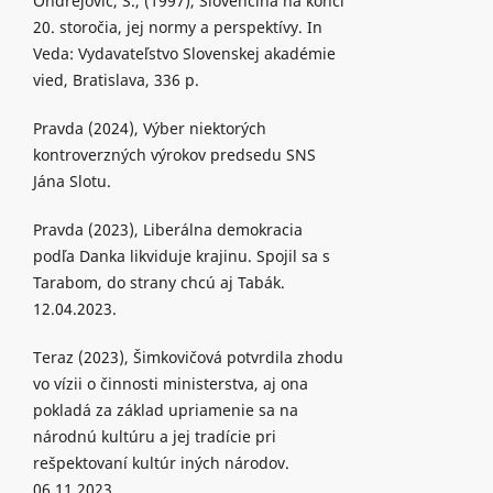
Ondrejovič, S., (1997), Slovenčina na konci
20. storočia, jej normy a perspektívy. In
Veda: Vydavateľstvo Slovenskej akadémie
vied, Bratislava, 336 p.
Pravda (2024), Výber niektorých
kontroverzných výrokov predsedu SNS
Jána Slotu.
Pravda (2023), Liberálna demokracia
podľa Danka likviduje krajinu. Spojil sa s
Tarabom, do strany chcú aj Tabák.
12.04.2023.
Teraz (2023), Šimkovičová potvrdila zhodu
vo vízii o činnosti ministerstva, aj ona
pokladá za základ upriamenie sa na
národnú kultúru a jej tradície pri
rešpektovaní kultúr iných národov.
06.11.2023.