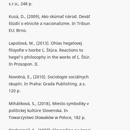
s.r.o., 248 p.
Kusá, D., (2009), Ako skúmať národ. Deväť
štúdií o etnicite a nacionalizme. In Tribun
EU: Brno.
Lapošová, M., (2013). Ohlas hegelovej
filoyofie v tvorbe Ľ. Štúra. Reactions to
hegel's philosophy in the works of Ľ. Štúr.
In Prosopon. II.
Novotná, E., (2010). Sociologie sociálnych
skupín. In Praha: Grada Publishing, a.s.
120 p.
Miháliková, S., (2018), Miesto symboliky v
politickej kultúre Slovenska. In
Towarzystwo Słowaków w Polsce, 182 p.