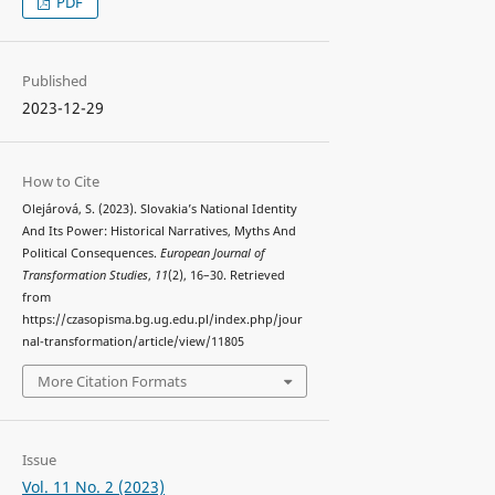
PDF
Published
2023-12-29
How to Cite
Olejárová, S. (2023). Slovakia’s National Identity
And Its Power: Historical Narratives, Myths And
Political Consequences.
European Journal of
Transformation Studies
,
11
(2), 16–30. Retrieved
from
https://czasopisma.bg.ug.edu.pl/index.php/jour
nal-transformation/article/view/11805
More Citation Formats
Issue
Vol. 11 No. 2 (2023)