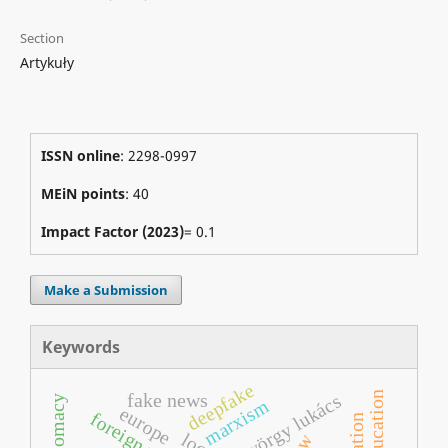
Section
Artykuły
ISSN online
: 2298-0997
MEiN points
: 40
Impact Factor (2023)
= 0.1
Make a Submission
Keywords
deepfake
fake news
györgy lukács
marxism
europe
foreign policy