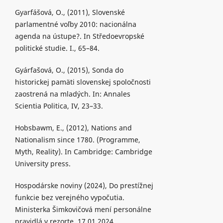
Gyarfášová, O., (2011), Slovenské
parlamentné voľby 2010: nacionálna
agenda na ústupe?. In Středoevropské
politické studie. I., 65–84.
Gyárfašová, O., (2015), Sonda do
historickej pamäti slovenskej spoločnosti
zaostrená na mladých. In: Annales
Scientia Politica, IV, 23–33.
Hobsbawm, E., (2012), Nations and
Nationalism since 1780. (Programme,
Myth, Reality). In Cambridge: Cambridge
University press.
Hospodárske noviny (2024), Do prestížnej
funkcie bez verejného vypočutia.
Ministerka Šimkovičová mení personálne
pravidlá v rezorte, 17.01.2024.