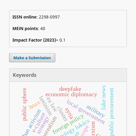
ISSN online
: 2298-0997
MEiN points
: 40
Impact Factor (2023)
= 0.1
Make a Submission
Keywords
fake news
deepfake
public procurement
public sphere
economic diplomacy
leninism
eu law
local-government
hoax
military
cluster
syria
urban activism
e-culture
foreign policy
strategy
neorealism
györgy lukács
marxism
europe