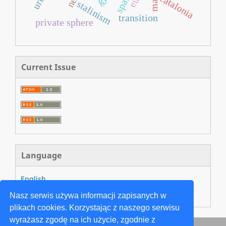
spain
catalonia
stalinism
transition
private sphere
Current Issue
Language
English
Język Polski
Nasz serwis używa informacji zapisanych w
plikach cookies. Korzystając z naszego serwisu
wyrażasz zgodę na ich użycie, zgodnie z