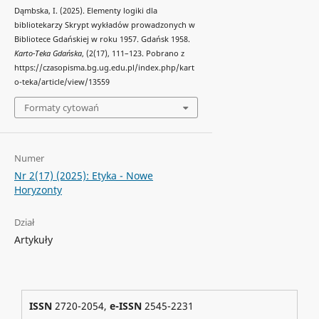
Dąmbska, I. (2025). Elementy logiki dla
bibliotekarzy Skrypt wykładów prowadzonych w
Bibliotece Gdańskiej w roku 1957. Gdańsk 1958.
Karto-Teka Gdańska
, (2(17), 111–123. Pobrano z
https://czasopisma.bg.ug.edu.pl/index.php/kart
o-teka/article/view/13559
Formaty cytowań
Numer
Nr 2(17) (2025): Etyka - Nowe
Horyzonty
Dział
Artykuły
ISSN
2720-2054,
e-ISSN
2545-2231