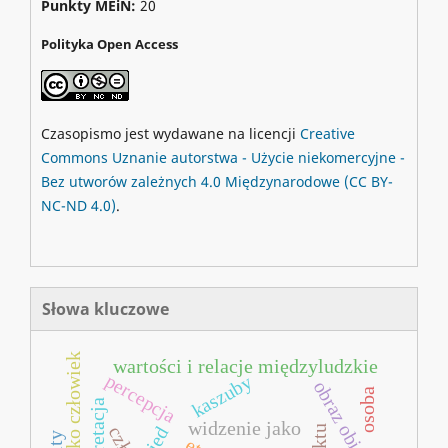
Punkty MEiN:
20
Polityka Open Access
Czasopismo jest wydawane na licencji
Creative
Commons
Uznanie autorstwa - Użycie niekomercyjne -
Bez utworów zależnych 4.0 Międzynarodowe
(CC BY-
NC-ND 4.0)
.
Słowa kluczowe
wartości i relacje międzyludzkie
percepcja
kaszuby
obraz obiektu
osoba
widzenie jako
aied