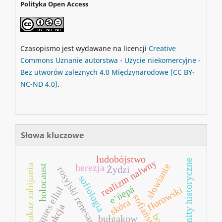
Polityka Open Access
Czasopismo jest wydawane na licencji
Creative
Commons
Uznanie autorstwa - Użycie niekomercyjne -
Bez utworów zależnych 4.0 Międzynarodowe
(CC BY-
NC-ND 4.0)
.
Słowa kluczowe
ludobójstwo
mity historyczne
realizm naiwny
słowianie
zakaz zabijania
herezja
holocaust
Żydzi
rosyjski renesans religijny
sofiologia
e’ñepá
fłorowski
jacques ellul
sofiaństwo
skóra
bułgakow