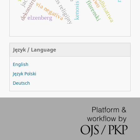
dekonstrukcja
bodhisattwa
florenski
via negativa
kenosis
elzenberg
Język / Language
English
Język Polski
Deutsch