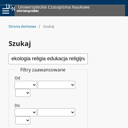
Uniwersyteckie Czasopisma Naukowe
Strona domowa
/
Szukaj
Szukaj
Filtry zaawansowane
Od
Do