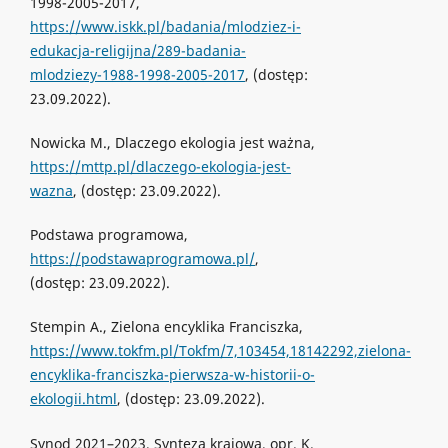
1998-2005-2017,
https://www.iskk.pl/badania/mlodziez-i-
edukacja-religijna/289-badania-
mlodziezy-1988-1998-2005-2017
, (dostęp:
23.09.2022).
Nowicka M., Dlaczego ekologia jest ważna,
https://mttp.pl/dlaczego-ekologia-jest-
wazna
, (dostęp: 23.09.2022).
Podstawa programowa,
https://podstawaprogramowa.pl/
,
(dostęp: 23.09.2022).
Stempin A., Zielona encyklika Franciszka,
https://www.tokfm.pl/Tokfm/7,103454,18142292,zielona-
encyklika-franciszka-pierwsza-w-historii-o-
ekologii.html
, (dostęp: 23.09.2022).
Synod 2021–2023, Synteza krajowa, opr. K.