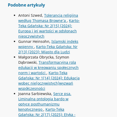
Podobne artykuły
Antoni Szwed,
Tolerancja religijna
według Thomasa Browne’a
,
Karto-
Teka Gdańska: Nr 2(15) (2024):
Europa i jej wartości w odsłonach
nieoczywistych
Gunnar Heinsohn,
Islamski indeks
wojenny
,
Karto-Teka Gdańska: Nr
2(13) (2023): Miasto dla Ludzi
Małgorzata Obrycka, Szymon
Dąbrowski,
Transformacyjna rola
edukacji w kreowaniu społecznych
norm i wartości
,
Karto-Teka
Gdańska: Nr 1(14) (2024): Edukacja
wobec nie(oczywistych)wyzwań
współczesności
Joanna Sarbiewska,
Serce psa.
Liminalna ontologia bardo w
optyce posthumanizmu
kenotycznego
,
Karto-Teka
Gdańska: Nr 2(17) (2025): Etyka -