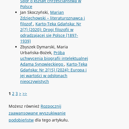
Spór o kształt chrześciaństwa w
Polsce
Jan Skoczyński,
Marian
Zdziechowski – literaturoznawca i
filozof
,
Karto-Teka Gdańska: Nr
2(7) (2020): Drogi filozofii w
odradzającej się Polsce (1897-
1939)
Zbyszek Dymarski, Maria
Urbańska-Bożek,
Próba
uchwycenia biografii intelektualnej
Adama Synowieckiego
,
Karto-Teka
Gdańska: Nr 2(15) (2024): Europa i
jej wartości w odsłonach
nieoczywistych
1
2
3
>
>>
Możesz również
Rozpocznij
zaawansowane wyszukiwanie
podobieństw
dla tego artykułu.