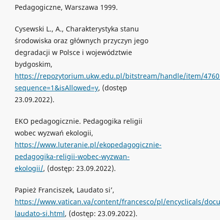
Pedagogiczne, Warszawa 1999.
Cysewski L., A., Charakterystyka stanu
środowiska oraz głównych przyczyn jego
degradacji w Polsce i województwie
bydgoskim,
https://repozytorium.ukw.edu.pl/bitstream/handle/item/
sequence=1&isAllowed=y
, (dostęp
23.09.2022).
EKO pedagogicznie. Pedagogika religii
wobec wyzwań ekologii,
https://www.luteranie.pl/ekopedagogicznie-
pedagogika-religii-wobec-wyzwan-
ekologii/
, (dostęp: 23.09.2022).
Papież Franciszek, Laudato si’,
https://www.vatican.va/content/francesco/pl/encyclicals/do
laudato-si.html
, (dostęp: 23.09.2022).