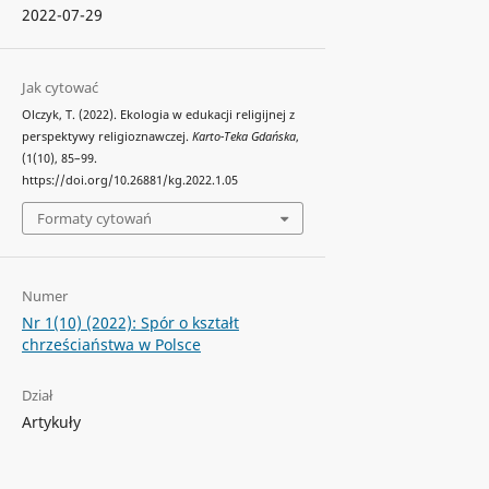
2022-07-29
Jak cytować
Olczyk, T. (2022). Ekologia w edukacji religijnej z
perspektywy religioznawczej.
Karto-Teka Gdańska
,
(1(10), 85–99.
https://doi.org/10.26881/kg.2022.1.05
Formaty cytowań
Numer
Nr 1(10) (2022): Spór o kształt
chrześciaństwa w Polsce
Dział
Artykuły