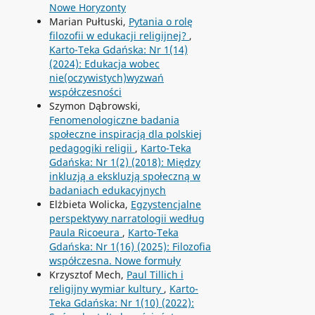
Nowe Horyzonty
Marian Pułtuski,
Pytania o rolę
filozofii w edukacji religijnej?
,
Karto-Teka Gdańska: Nr 1(14)
(2024): Edukacja wobec
nie(oczywistych)wyzwań
współczesności
Szymon Dąbrowski,
Fenomenologiczne badania
społeczne inspiracją dla polskiej
pedagogiki religii
,
Karto-Teka
Gdańska: Nr 1(2) (2018): Między
inkluzją a ekskluzją społeczną w
badaniach edukacyjnych
Elżbieta Wolicka,
Egzystencjalne
perspektywy narratologii według
Paula Ricoeura
,
Karto-Teka
Gdańska: Nr 1(16) (2025): Filozofia
współczesna. Nowe formuły
Krzysztof Mech,
Paul Tillich i
religijny wymiar kultury
,
Karto-
Teka Gdańska: Nr 1(10) (2022):