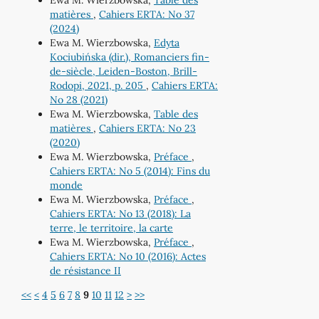
Ewa M. Wierzbowska,
Table des
matières
,
Cahiers ERTA: No 37
(2024)
Ewa M. Wierzbowska,
Edyta
Kociubińska (dir.), Romanciers fin-
de-siècle, Leiden-Boston, Brill-
Rodopi, 2021, p. 205
,
Cahiers ERTA:
No 28 (2021)
Ewa M. Wierzbowska,
Table des
matières
,
Cahiers ERTA: No 23
(2020)
Ewa M. Wierzbowska,
Préface
,
Cahiers ERTA: No 5 (2014): Fins du
monde
Ewa M. Wierzbowska,
Préface
,
Cahiers ERTA: No 13 (2018): La
terre, le territoire, la carte
Ewa M. Wierzbowska,
Préface
,
Cahiers ERTA: No 10 (2016): Actes
de résistance II
<<
<
4
5
6
7
8
9
10
11
12
>
>>