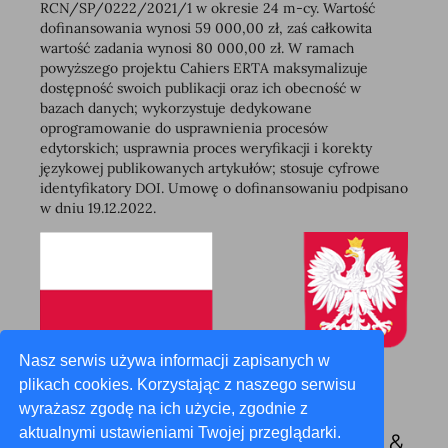
RCN/SP/0222/2021/1 w okresie 24 m-cy. Wartość
dofinansowania wynosi 59 000,00 zł, zaś całkowita
wartość zadania wynosi 80 000,00 zł. W ramach
powyższego projektu Cahiers ERTA maksymalizuje
dostępność swoich publikacji oraz ich obecność w
bazach danych; wykorzystuje dedykowane
oprogramowanie do usprawnienia procesów
edytorskich; usprawnia proces weryfikacji i korekty
językowej publikowanych artykułów; stosuje cyfrowe
identyfikatory DOI. Umowę o dofinansowaniu podpisano
w dniu 19.12.2022.
Nasz serwis używa informacji zapisanych w
plikach cookies. Korzystając z naszego serwisu
wyrażasz zgodę na ich użycie, zgodnie z
aktualnymi ustawieniami Twojej przeglądarki.