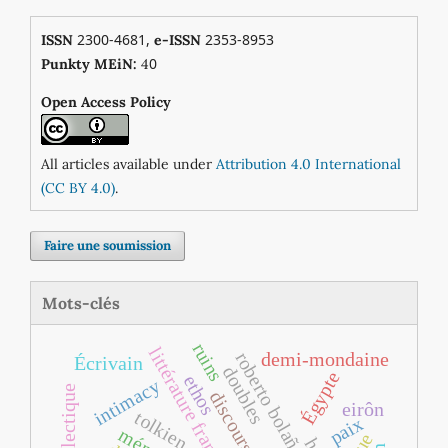
2300-4681,
2353-8953
ISSN
e-ISSN
0
Punkty MEiN:
4
Open Access Policy
All articles available under
Attribution 4.0 International
(CC BY 4.0)
.
Faire une soumission
Mots-clés
ruins
roberto bolaño
demi-mondaine
Écrivain
doubles
Égypte
ethos
intimacy
eirôn
tolkien
paix