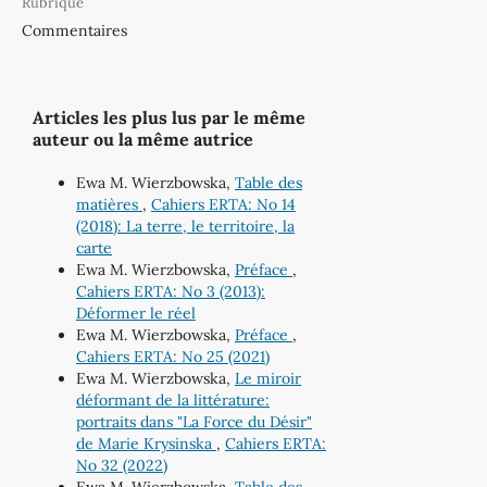
Rubrique
Commentaires
Articles les plus lus par le même
auteur ou la même autrice
Ewa M. Wierzbowska,
Table des
matières
,
Cahiers ERTA: No 14
(2018): La terre, le territoire, la
carte
Ewa M. Wierzbowska,
Préface
,
Cahiers ERTA: No 3 (2013):
Déformer le réel
Ewa M. Wierzbowska,
Préface
,
Cahiers ERTA: No 25 (2021)
Ewa M. Wierzbowska,
Le miroir
déformant de la littérature:
portraits dans "La Force du Désir"
de Marie Krysinska
,
Cahiers ERTA:
No 32 (2022)