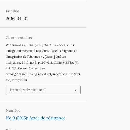
Publiée
2016-04-01
Comment citer
Wierzbowska, E. M. (2016). M.C. La Rocca, « Sur
l’image qui manque à nos jours, Pascal Quignard et
l’imaginaire de l’absence », [dans :] Quêtes
littéraires, 2015, no 5, p. 201-211.
Cahiers ERTA
, (9),
211–212. Consulté à l’adresse
https://czasopisma.bg.ug.edu.pl/index.php/CE/arti
cle/view/1068
Formats de citations
Numéro
No 9 (2016): Actes de résistance