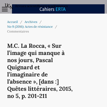
Revues scientifiques académiques
Accueil
/
Archives
/
No 9 (2016): Actes de résistance
/
Commentaires
M.C. La Rocca, « Sur
l’image qui manque à
nos jours, Pascal
Quignard et
l’imaginaire de
l’absence », [dans :]
Quêtes littéraires, 2015,
no 5, p. 201-211