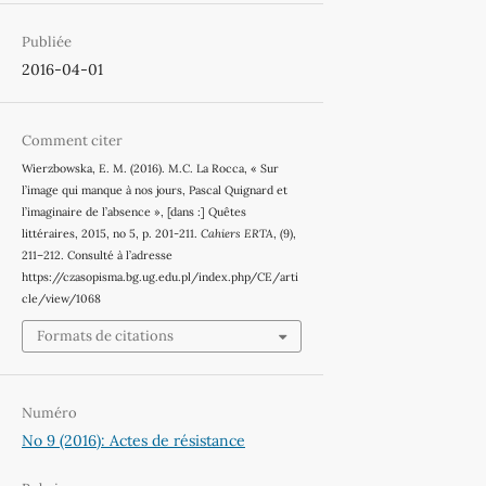
Publiée
2016-04-01
Comment citer
Wierzbowska, E. M. (2016). M.C. La Rocca, « Sur
l’image qui manque à nos jours, Pascal Quignard et
l’imaginaire de l’absence », [dans :] Quêtes
littéraires, 2015, no 5, p. 201-211.
Cahiers ERTA
, (9),
211–212. Consulté à l’adresse
https://czasopisma.bg.ug.edu.pl/index.php/CE/arti
cle/view/1068
Formats de citations
Numéro
No 9 (2016): Actes de résistance