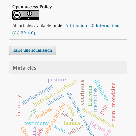
Open Access Policy
All articles available under
Attribution 4.0 International
(CC BY 4.0)
.
Faire une soumission
Mots-clés
posture
littérature acadienne
dialogism
courtisane
demi-mondaine
mythocritique
Écrivain
mémoires
discourse of resistance
chronic
intimacy
roberto bolaño
crisis
paix
environnement
doubles
eirôn
héros
Égypte
femme
testimony
souci
tolkien
cinema
aids
ruins
ethos