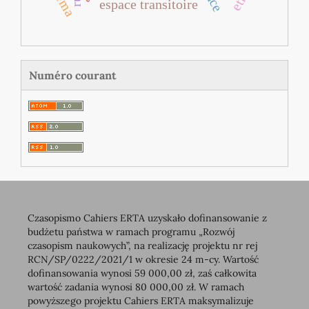
espace transitoire
Numéro courant
Czasopismo Cahiers ERTA uzyskało dofinansowanie z
budżetu państwa w ramach programu „Rozwój
czasopism naukowych”, na realizację projektu nr rej
RCN/SP/0222/2021/1 w okresie 24 m-cy. Wartość
dofinansowania wynosi 59 000,00 zł, zaś całkowita
wartość zadania wynosi 80 000,00 zł. W ramach
powyższego projektu Cahiers ERTA maksymalizuje