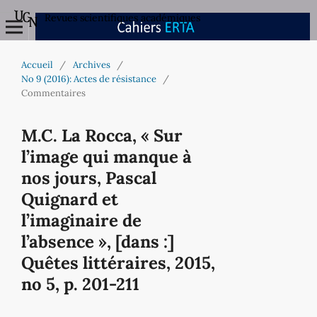
Revues scientifiques académiques
Accueil
/
Archives
/
No 9 (2016): Actes de résistance
/
Commentaires
M.C. La Rocca, « Sur
l’image qui manque à
nos jours, Pascal
Quignard et
l’imaginaire de
l’absence », [dans :]
Quêtes littéraires, 2015,
no 5, p. 201-211