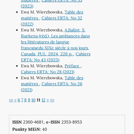
matières
,
Cahiers ERTA: No 35
(2023)
Ewa M. Wierzbowska,
Table des
matières
,
Cahiers ERTA: No 32
(2022)
Ewa M. Wierzbowska,
A.Balint, S.
Buekens (réd.), Les ambiances dans
les littératures de langue
françaisedu XIXe siècle à nos jours,
Canada, PUL, 2024, 226 p.
,
Cahiers
ERTA: No 43 (2025)
Ewa M. Wierzbowska,
Préface
,
Cahiers ERTA: No 28 (2021)
Ewa M. Wierzbowska,
Table des
matières
,
Cahiers ERTA: No 26
(2021)
<<
<
6
7
8
9
10
11
12
>
>>
2300-4681,
2353-8953
ISSN
e-ISSN
0
Punkty MEiN:
4