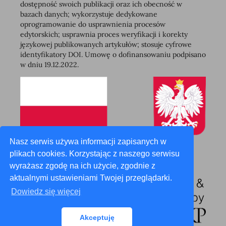
dostępność swoich publikacji oraz ich obecność w
bazach danych; wykorzystuje dedykowane
oprogramowanie do usprawnienia procesów
edytorskich; usprawnia proces weryfikacji i korekty
językowej publikowanych artykułów; stosuje cyfrowe
identyfikatory DOI. Umowę o dofinansowaniu podpisano
w dniu 19.12.2022.
Nasz serwis używa informacji zapisanych w
plikach cookies. Korzystając z naszego serwisu
wyrażasz zgodę na ich użycie, zgodnie z
aktualnymi ustawieniami Twojej przeglądarki.
Dowiedz się więcej
Akceptuję