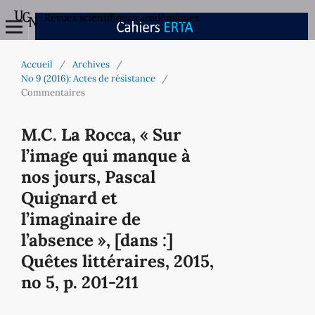
Revues scientifiques académiques
Accueil
/
Archives
/
No 9 (2016): Actes de résistance
/
Commentaires
M.C. La Rocca, « Sur
l’image qui manque à
nos jours, Pascal
Quignard et
l’imaginaire de
l’absence », [dans :]
Quêtes littéraires, 2015,
no 5, p. 201-211