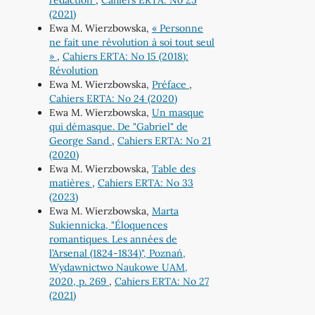
rédaction
,
Cahiers ERTA: No 25
(2021)
Ewa M. Wierzbowska,
« Personne
ne fait une révolution à soi tout seul
»
,
Cahiers ERTA: No 15 (2018):
Révolution
Ewa M. Wierzbowska,
Préface
,
Cahiers ERTA: No 24 (2020)
Ewa M. Wierzbowska,
Un masque
qui démasque. De "Gabriel" de
George Sand
,
Cahiers ERTA: No 21
(2020)
Ewa M. Wierzbowska,
Table des
matières
,
Cahiers ERTA: No 33
(2023)
Ewa M. Wierzbowska,
Marta
Sukiennicka, "Éloquences
romantiques. Les années de
l’Arsenal (1824-1834)", Poznań,
Wydawnictwo Naukowe UAM,
2020, p. 269
,
Cahiers ERTA: No 27
(2021)