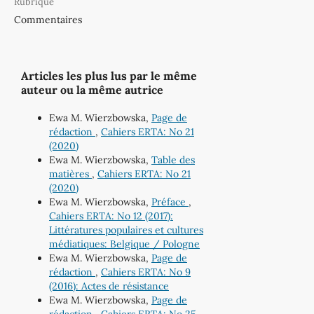
Rubrique
Commentaires
Articles les plus lus par le même
auteur ou la même autrice
Ewa M. Wierzbowska,
Page de
rédaction
,
Cahiers ERTA: No 21
(2020)
Ewa M. Wierzbowska,
Table des
matières
,
Cahiers ERTA: No 21
(2020)
Ewa M. Wierzbowska,
Préface
,
Cahiers ERTA: No 12 (2017):
Littératures populaires et cultures
médiatiques: Belgique / Pologne
Ewa M. Wierzbowska,
Page de
rédaction
,
Cahiers ERTA: No 9
(2016): Actes de résistance
Ewa M. Wierzbowska,
Page de