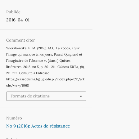
Publiée
2016-04-01
Comment citer
Wierzbowska, E. M. (2016). M.C. La Rocca, « Sur
l’image qui manque à nos jours, Pascal Quignard et
l’imaginaire de l’absence », [dans :] Quêtes
littéraires, 2015, no 5, p. 201-211.
Cahiers ERTA
, (9),
211–212. Consulté à l’adresse
https://czasopisma.bg.ug.edu.pl/index.php/CE/arti
cle/view/1068
Formats de citations
Numéro
No 9 (2016): Actes de résistance