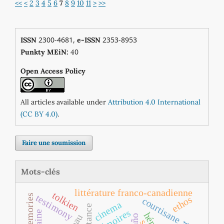
<<
<
2
3
4
5
6
7
8
9
10
11
>
>>
2300-4681,
2353-8953
ISSN
e-ISSN
0
Punkty MEiN:
4
Open Access Policy
All articles available under
Attribution 4.0 International
(CC BY 4.0)
.
Faire une soumission
Mots-clés
littérature franco‐canadienne
tolkien
testimony
memories
ethos
courtisane
cinema
mémoires
héros