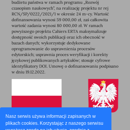
budżetu państwa w ramach programu „Rozwój
czasopism naukowych”, na realizację projektu nr rej
RCN/SP/0222/2021/1 w okresie 24 m-cy. Wartość
dofinansowania wynosi 59 000,00 zł, zaś całkowita
wartość zadania wynosi 80 000,00 zł. W ramach
powyższego projektu Cahiers ERTA maksymalizuje
dostępność swoich publikacji oraz ich obecność w
bazach danych; wykorzystuje dedykowane
oprogramowanie do usprawnienia procesów
edytorskich; usprawnia proces weryfikacji i korekty
językowej publikowanych artykułów; stosuje cyfrowe
identyfikatory DOI. Umowę o dofinansowaniu podpisano
w dniu 19.12.2022.
Nasz serwis używa informacji zapisanych w
plikach cookies. Korzystając z naszego serwisu